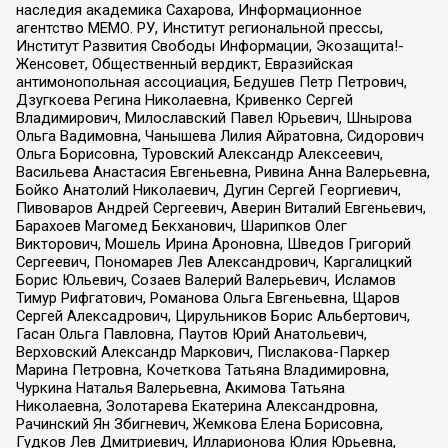
наследия академика Сахарова, Информационное
агентство МЕМО. РУ, Институт региональной прессы,
Институт Развития Свободы Информации, Экозащита!-
Женсовет, Общественный вердикт, Евразийская
антимонопольная ассоциация, Бедушев Петр Петрович,
Дзугкоева Регина Николаевна, Кривенко Сергей
Владимирович, Милославский Павел Юрьевич, Шнырова
Ольга Вадимовна, Чанышева Лилия Айратовна, Сидорович
Ольга Борисовна, Туровский Александр Алексеевич,
Васильева Анастасия Евгеньевна, Ривина Анна Валерьевна,
Бойко Анатолий Николаевич, Дугин Сергей Георгиевич,
Пивоваров Андрей Сергеевич, Аверин Виталий Евгеньевич,
Барахоев Магомед Бекханович, Шарипков Олег
Викторович, Мошель Ирина Ароновна, Шведов Григорий
Сергеевич, Пономарев Лев Александрович, Каргалицкий
Борис Юльевич, Созаев Валерий Валерьевич, Исламов
Тимур Рифгатович, Романова Ольга Евгеньевна, Щаров
Сергей Алексадрович, Цирульников Борис Альбертович,
Гасан Ольга Павловна, Паутов Юрий Анатольевич,
Верховский Александр Маркович, Пислакова-Паркер
Марина Петровна, Кочеткова Татьяна Владимировна,
Чуркина Наталья Валерьевна, Акимова Татьяна
Николаевна, Золотарева Екатерина Александровна,
Рачинский Ян Збигневич, Жемкова Елена Борисовна,
Гудков Лев Дмитриевич, Илларионова Юлия Юрьевна,