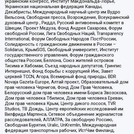
украинский конгресс, Институт Макдональда-Лорье,
Украинская национальная федерация Канады,
Декабристы, Международный научный центр им Вудро
Вильсона, Свободная пресса, Возрождение, Всеукраинский
духовный центр , Риддл, Русский антивоенный комитет в
Швеции, Проект Медуза, Фонд Андрея Сахарова, Форум
свободной России, Лига Свободных Наций, Transparеncy
International, Форум Свободных Народов ПостРоссии,
Солидарность с гражданским движением в России –
Solidarus, КрымSOS, Свободный университет, Институт
государственного управления, Форум гражданского
общества Россия, Беллона, Союз жителей островов
Тисима и Хабомаи, Съезд народных депутатов, Гринпис
Интернешнл, Фонд борьбы с коррупцией Инк, Завет
церквей TCCN, Агора, Всемирный фонд природы, BDR
Novaja Gazeta-Europe, Алтай проект, Образовательный дом
прав человека Чернигов, Фонд Дом Прав Человека,
Белорусский дом прав человека имени Бориса Звозскова,
Дом прав человека Тбилиси, Дом прав человека Ереван,
Дом прав человека Крым, Центр дикого лосося, TVR
Studios, ТВ Дождь, Центр европейских исследований им
Вилфрида Мартенса, Сетевое объединение журналистов
расследователей, АЛЛАТРА, За свободную Россию,
Свободная Бурятия, Uralic, UnKremlin, Международная
федерация транспортных рабочих, ИстЧам Финланд,