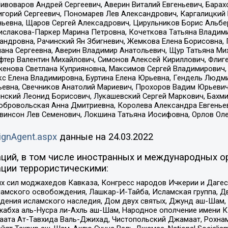
Пивоваров Андрей Сергеевич, Аверин Виталий Евгеньевич, Бара
горий Сергеевич, Пономарев Лев Александрович, Каргалицкий 
ньевна, Щаров Сергей Алексадрович, Цирульников Борис Альбер
ислакова-Паркер Марина Петровна, Кочеткова Татьяна Владими
сандровна, Рачинский Ян Збигневич, Жемкова Елена Борисовна,
лана Сергеевна, Аверин Владимир Анатольевич, Щур Татьяна М
фтер Валентин Михайлович, Симонов Алексей Кириллович, Флиг
женова Светлана Куприяновна, Максимов Сергей Владимирович, 
кс Елена Владимировна, Буртина Елена Юрьевна, Гендель Людм
евна, Свечников Анатолий Мариевич, Прохоров Вадим Юрьевич
инский Леонид Борисович, Лукашевский Сергей Маркович, Бахм
Добровольская Анна Дмитриевна, Королева Александра Евгенье
евинсон Лев Семенович, Локшина Татьяна Иосифовна, Орлов Ол
ignAgent.aspx
данные на
24.03.2022
ций, в том числе иностранных и международных ор
ции террористическими:
ил моджахедов Кавказа, Конгресс народов Ичкерии и Дагеста
ламского освобождения, Лашкар-И-Тайба, Исламская группа, Дв
ения исламского наследия, Дом двух святых, Джунд аш-Шам, 
жабха аль-Нусра ли-Ахль аш-Шам, Народное ополчение имени К.
ата Ат-Тавхида Валь-Джихад, Чистопольский Джамаат, Рохнам