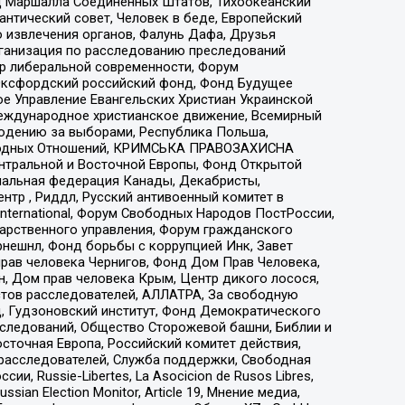
 Маршалла Соединенных Штатов, Тихоокеанский
нтический совет, Человек в беде, Европейский
 извлечения органов, Фалунь Дафа, Друзья
рганизация по расследованию преследований
тр либеральной современности, Форум
 Оксфордский российский фонд, Фонд Будущее
е Управление Евангельских Христиан Украинской
еждународное христианское движение, Всемирный
людению за выборами, Республика Польша,
народных Отношений, КРИМСЬКА ПРАВОЗАХИСНА
ы Центральной и Восточной Европы, Фонд Открытой
иональная федерация Канады, Декабристы,
тр , Риддл, Русский антивоенный комитет в
nternational, Форум Свободных Народов ПостРоссии,
дарственного управления, Форум гражданского
рнешнл, Фонд борьбы с коррупцией Инк, Завет
прав человека Чернигов, Фонд Дом Прав Человека,
н, Дом прав человека Крым, Центр дикого лосося,
стов расследователей, АЛЛАТРА, За свободную
д, Гудзоновский институт, Фонд Демократического
сследований, Общество Сторожевой башни, Библии и
сточная Европа, Российский комитет действия,
-расследователей, Служба поддержки, Свободная
 Russie-Libertes, La Asocicion de Rusos Libres,
an Election Monitor, Article 19, Мнение медиа,