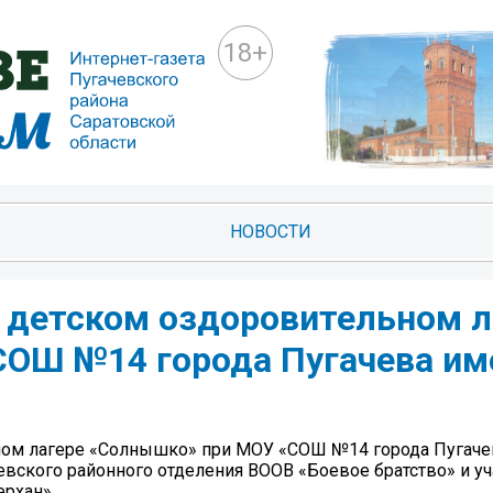
18+
НОВОСТИ
 детском оздоровительном л
ОШ №14 города Пугачева им
ом лагере «Солнышко» при МОУ «СОШ №14 города Пугачев
евского районного отделения ВООВ «Боевое братство» и у
рхан».