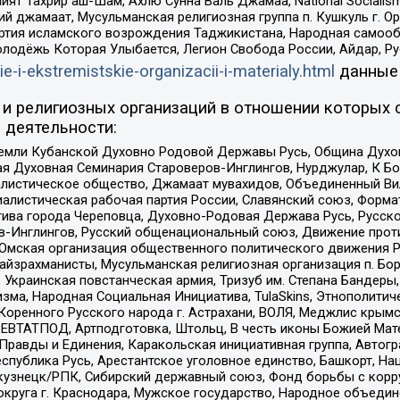
ят Тахрир аш-Шам, Ахлю Сунна Валь Джамаа, National Socialism
ий джамаат, Мусульманская религиозная группа п. Кушкуль г. 
ртия исламского возрождения Таджикистана, Народная самооб
олодёжь Которая Улыбается, Легион Свобода России, Айдар, Р
ie-i-ekstremistskie-organizacii-i-materialy.html
данные
и религиозных организаций в отношении которых 
 деятельности:
земли Кубанской Духовно Родовой Державы Русь, Община Духо
 Духовная Семинария Староверов-Инглингов, Нурджулар, К Бо
листическое общество, Джамаат мувахидов, Объединенный Вил
иалистическая рабочая партия России, Славянский союз, Форма
ива города Череповца, Духовно-Родовая Держава Русь, Русск
-Инглингов, Русский общенациональный союз, Движение против
 Омская организация общественного политического движения Р
йзрахманисты, Мусульманская религиозная организация п. Бо
краинская повстанческая армия, Тризуб им. Степана Бандеры, Бр
зма, Народная Социальная Инициатива, TulaSkins, Этнополитич
оренного Русского народа г. Астрахани, ВОЛЯ, Меджлис крымс
РЕВТАТПОД, Артподготовка, Штольц, В честь иконы Божией Мате
равды и Единения, Каракольская инициативная группа, Автогра
спублика Русь, Арестантское уголовное единство, Башкорт, Наци
окузнецк/РПК, Сибирский державный союз, Фонд борьбы с кор
округа г. Краснодара, Мужское государство, Народное объедин