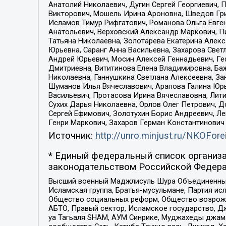
Анатолий Николаевич, Дугин Сергей Георгиевич, 
Викторович, Мошель Ирина Ароновна, Шведов Гри
Исламов Тимур Рифгатович, Романова Ольга Евге
Анатольевич, Верховский Александр Маркович, П
Татьяна Николаевна, Золотарева Екатерина Алек
Юрьевна, Саранг Анна Васильевна, Захарова Свет
Андрей Юрьевич, Мосин Алексей Геннадьевич, Ге
Дмитриевна, Вититинова Елена Владимировна, Ба
Николаевна, Ганнушкина Светлана Алексеевна, За
Шуманов Илья Вячеславович, Арапова Галина Юрь
Васильевич, Протасова Ирина Вячеславовна, Лит
Сухих Дарья Николаевна, Орлов Олег Петрович, 
Сергей Ефимович, Золотухин Борис Андреевич, Л
Генри Маркович, Захаров Герман Константинович
Источник:
http://unro.minjust.ru/NKOFore
* Единый федеральный список организа
законодательством Российской Федера
Высший военный Маджлисуль Шура Объединенных с
Исламская группа, Братья-мусульмане, Партия ис
Общество социальных реформ, Общество возрожд
АБТО, Правый сектор, Исламское государство, Д
уа Тагьаля SHAM, АУМ Синрике, Муджахеды джама