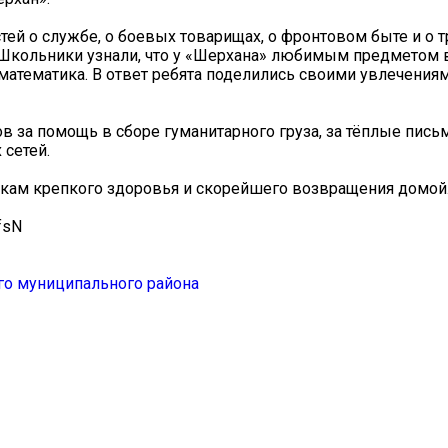
ей о службе, о боевых товарищах, о фронтовом быте и о тр
Школьники узнали, что у «Шерхана» любимым предметом 
 математика. В ответ ребята поделились своими увлечения
в за помощь в сборе гуманитарного груза, за тёплые письм
 сетей.
икам крепкого здоровья и скорейшего возвращения домой
fsN
го муниципального района