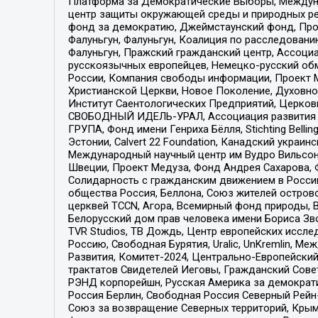
Платформа за Демократические Выборы, Междуна
центр защиты окружающей среды и природных ресу
фонд за демократию, Джеймстаунский фонд, Прож
Фалуньгун, Фалуньгун, Коалиция по расследован
Фалуньгун, Пражский гражданский центр, Ассоци
русскоязычных европейцев, Немецко-русский об
России, Компания свободы информации, Проект М
Христианской Церкви, Новое Поколение, Духовн
Институт Саентологических Предприятий, Церков
СВОБОДНЫЙ ИДЕЛЬ-УРАЛ, Ассоциация развития ж
ГРУПА, Фонд имени Генриха Бёлля, Stichting Bellin
Эстонии, Calvert 22 Foundation, Канадский укра
Международный научный центр им Вудро Вильсона
Швеции, Проект Медуза, Фонд Андрея Сахарова, Ф
Солидарность с гражданским движением в России 
общества Россия, Беллона, Союз жителей острово
церквей TCCN, Агора, Всемирный фонд природы, B
Белорусский дом прав человека имени Бориса Зво
TVR Studios, ТВ Дождь, Центр европейских иссл
Россию, Свободная Бурятия, Uralic, UnKremlin, 
Развития, Комитет-2024, Центрально-Европейски
трактатов Свидетелей Иеговы, Гражданский Совет
РЭНД корпорейшн, Русская Америка за демократи
Россия Берлин, Свободная Россия Северный Рейн-В
Союз за возвращение Северных территорий, Крымско