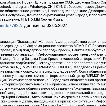
ой области, Проект Штурм, Граждане СССР, Держава Союз Сов
Facebook, Instagram, WhatsApp, СИЧ-С14, Добровольческое Движ
ское общественное движение, Невоград, Молодежное Демократ
ой Республики, Конгресс ойрат-калмыцкого народа, Исполнит
бъединение, ЛГБТ, Я.МЫ Сергей Фургал
uments/7822/
данные на
03.05.2024
Общество с ограниченной ответственностью "Радио Свободная Европа/Радио Свобода", Чешское информационное агентство "MEDIUM-ORIENT", Красноярская региональная общественная организация "Мы против СПИДа", Камалягин Денис Николаевич, Маркелов Сергей Евгеньевич, Пономарев Лев Александрович, Савицкая Людмила Алексеевна, Автономная некоммерческая организация "Центр по работе с проблемой насилия "НАСИЛИЮ.НЕТ", Межрегиональный профессиональный союз работников здравоохранения "Альянс врачей", Юридическое лицо, зарегистрированное в Латвийской Республике, SIA "Medusa Project" (регистрационный номер 40103797863, дата регистрации 10.06.2014), Некоммерческая организация "Фонд по борьбе с коррупцией", Автономная некоммерческая организация "Институт права и публичной политики", Баданин Роман Сергеевич, Гликин Максим Александрович, Железнова Мария Михайловна, Лукьянова Юлия Сергеевна, Маетная Елизавета Витальевна, Маняхин Петр Борисович, Чуракова Ольга Владимировна, Ярош Юлия Петровна, Юридическое лицо "The Insider SIA", зарегистрированное в Риге, Латвийская Республика (дата регистрации 26.06.2015), являющееся администратором доменного имени интернет-издания "The Insider SIA", https://theins.ru, Постернак Алексей Евгеньевич, Рубин Михаил Аркадьевич, Анин Роман Александрович, Юридическое лицо Istories fonds, зарегистрированное в Латвийской Республике (регистрационный номер 50008295751, дата регистрации 24.02.2020), Великовский Дмитрий Александрович, Долинина Ирина Николаевна, Мароховская Алеся Алексеевна, Шлейнов Роман Юрьевич, Шмагун Олеся Валентиновна, Общество с ограниченной ответственностью "Альтаир 2021", Общество с ограниченной ответственностью "Вега 2021", Общество с ограниченной ответственностью "Главный редактор 2021", Общество с ограниченной ответственностью "Ромашки монолит", Важенков Артем Валерьевич, Ивановская областная общественная организация "Центр гендерных исследований", Гурман Юрий Альбертович, Медиапроект "ОВД-Инфо", Егоров Владимир Владимирович, Жилинский Владимир Александрович, Общество с ограниченной ответственностью "ЗП", Иванова София Юрьевна, Карезина Инна Павловна, Кильтау Екатерина Викторовна, Петров Алексей Викторович, Пискунов Сергей Евгеньевич, Смирнов Сергей Сергеевич, Тихонов Михаил Сергеевич, Общество с ограниченной ответственностью "ЖУРНАЛИСТ-ИНОСТРАННЫЙ АГЕНТ", Арапова Галина Юрьевна, Вольтская Татьяна Анатольевна, Американская компания "Mason G.E.S. Anonymous Foundation" (США), являющаяся владельцем интернет-издания https://mnews.world/, Компания "Stichting Bellingcat", зарегистрированная в Нидерландах (дата регистрации 11.07.2018), Захаров Андрей Вячеславович, Клепиковская Екатерина Дмитриевна, Общество с ограниченной ответственностью "МЕМО", Перл Роман Александрович, Симонов Евгений Алексеевич, Соловьева Елена Анатольевна, Сотников Даниил Владимирович, Сурначева Елизавета Дмитриевна, Автономная некоммерческая организация по защите прав человека и информированию населения "Якутия – Наше Мнение", Общество с ограниченной ответственностью "Москоу диджитал медиа", с 26.01.2023 Общество с ограниченной ответственностью "Чайка Белые сады", Ветошкина Валерия Валерьевна, Заговора Максим Александрович, Межрегиональное общественное движение "Российская ЛГБТ - сеть", Оленичев Максим Владимирович, Павлов Иван Юрьевич, Скворцова Елена Сергеевна, Общество с ограниченной ответственностью "Как бы инагент", Кочетков Игорь Викторович, Общество с ограниченной ответственностью "Честные выборы", Еланчик Олег Александрович, Общество с ограниченной ответственностью "Нобелевский призыв", Гималова Регина Эмилевна, Григорьев Андрей Валерьевич, Григорьева Алина Александровна, Ассоциация по содействию защите прав призывников, альтернативнослужащих и военнослужащих "Правозащитная группа "Гражданин.Армия.Право", Хисамова Регина Фаритовна, Автономная некоммерческая организация по реализа