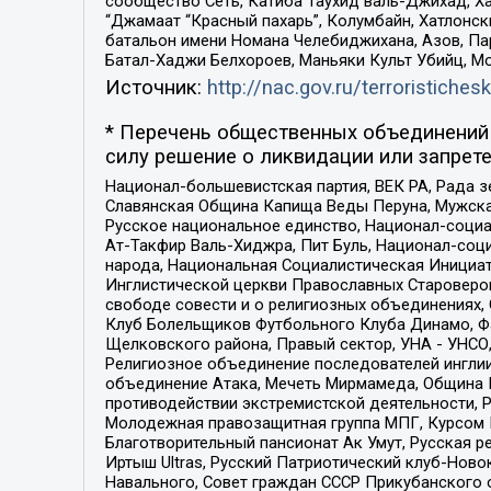
сообщество Сеть, Катиба Таухид валь-Джихад, Хай
“Джамаат “Красный пахарь”, Колумбайн, Хатлонск
батальон имени Номана Челебиджихана, Азов, Па
Батал-Хаджи Белхороев, Маньяки Культ Убийц, М
Источник:
http://nac.gov.ru/terroristichesk
* Перечень общественных объединений 
силу решение о ликвидации или запрете
Национал-большевистская партия, ВЕК РА, Рада 
Славянская Община Капища Веды Перуна, Мужская
Русское национальное единство, Национал-социа
Ат-Такфир Валь-Хиджра, Пит Буль, Национал-соц
народа, Национальная Социалистическая Инициат
Инглистической церкви Православных Староверов
свободе совести и о религиозных объединениях,
Клуб Болельщиков Футбольного Клуба Динамо, Фа
Щелковского района, Правый сектор, УНА - УНСО, У
Религиозное объединение последователей инглии
объединение Атака, Мечеть Мирмамеда, Община К
противодействии экстремистской деятельности, 
Молодежная правозащитная группа МПГ, Курсом П
Благотворительный пансионат Ак Умут, Русская ре
Иртыш Ultras, Русский Патриотический клуб-Нов
Навального, Совет граждан СССР Прикубанского 