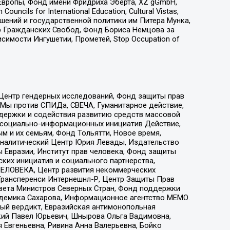
Европы, Фонд имени Фридриха Эберта, XZ gGmbH,
ls for International Education, Cultural Vistas,
ошений и государственной политики им Питера Мунка,
 Гражданских Свобод, Фонд Бориса Немцова за
имости Ингушетии, Прометей, Stop Occupation of
 Центр гендерных исследований, Фонд защиты прав
 Мы против СПИДа, СВЕЧА, Гуманитарное действие,
ддержки и содействия развитию средств массовой
р социально-информационных инициатив Действие,
 и их семьям, Фонд Тольятти, Новое время,
, Аналитический Центр Юрия Левады, Издательство
 Евразии, Институт прав человека, Фонд защиты
ких инициатив и социального партнерства,
ЕЛОВЕКА, Центр развития некоммерческих
 Трансперенси Интернешнл-Р, Центр Защиты Прав
овета Министров Северных Стран, Фонд поддержки
адемика Сахарова, Информационное агентство МЕМО.
ый вердикт, Евразийская антимонопольная
кий Павел Юрьевич, Шнырова Ольга Вадимовна,
 Евгеньевна, Ривина Анна Валерьевна, Бойко