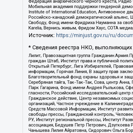
Федерация анархического черного креста, Радио
Мобильная академия поддержки гендерной демократи
Institute of International Education, Антивоенн
Российско-канадский демократический альянс, 
Свободу, Фонд имени Фридриха Науманна за свобо
Karelia, Вернись живым, Фридом Хаус, СОТА меди
Источник:
https://minjust.gov.ru/ru/doc
* Сведения реестра НКО, выполняющих 
Лилит, Правозащитная группа Гражданин.Армия.П
граждан Штаб, Институт права и публичной поли
Открытый Петербург, Лига Избирателей, Правова
информации, Горячая Линия, В защиту прав закл
Благотворительный фонд охраны здоровья и защи
Серебряная тайга, Так-Так-Так, Сова, центр Анн
Парк Гагарина, Фонд имени Андрея Рылькова, Сф
гласности, Российский исследовательский центр 
Гражданское действие, Центр независимых соци
организаций, Частное учреждение в Калининград
Средств Массовой Информации, Институт развити
свободы прессы, Гражданский контроль, Человек
РУ, Институт региональной прессы, Институт Ра
ассоциация, Бедушев Петр Петрович, Дзугкоева 
Чанышева Лилия Айратовна, Сидорович Ольга Бори