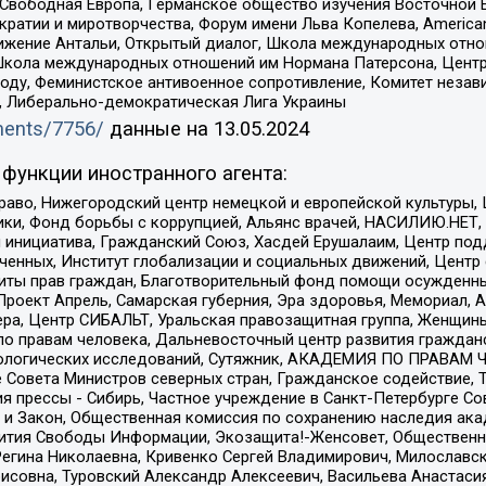
 Свободная Европа, Германское общество изучения Восточной 
и и миротворчества, Форум имени Льва Копелева, American Counci
ое движение Антальи, Открытый диалог, Школа международных отн
Школа международных отношений им Нормана Патерсона, Центр
ду, Феминистское антивоенное сопротивление, Комитет независ
а, Либерально-демократическая Лига Украины
uments/7756/
данные на
13.05.2024
функции иностранного агента:
раво, Нижегородский центр немецкой и европейской культуры,
тики, Фонд борьбы с коррупцией, Альянс врачей, НАСИЛИЮ.НЕТ,
я инициатива, Гражданский Союз, Хасдей Ерушалаим, Центр по
юченных, Институт глобализации и социальных движений, Цент
ты прав граждан, Благотворительный фонд помощи осужденным
а, Проект Апрель, Самарская губерния, Эра здоровья, Мемориал
ера, Центр СИБАЛЬТ, Уральская правозащитная группа, Женщины
по правам человека, Дальневосточный центр развития гражданс
ологических исследований, Сутяжник, АКАДЕМИЯ ПО ПРАВАМ Ч
е Совета Министров северных стран, Гражданское содействие,
я прессы - Сибирь, Частное учреждение в Санкт-Петербурге С
 и Закон, Общественная комиссия по сохранению наследия ак
звития Свободы Информации, Экозащита!-Женсовет, Общественн
Регина Николаевна, Кривенко Сергей Владимирович, Милославс
совна, Туровский Александр Алексеевич, Васильева Анастасия