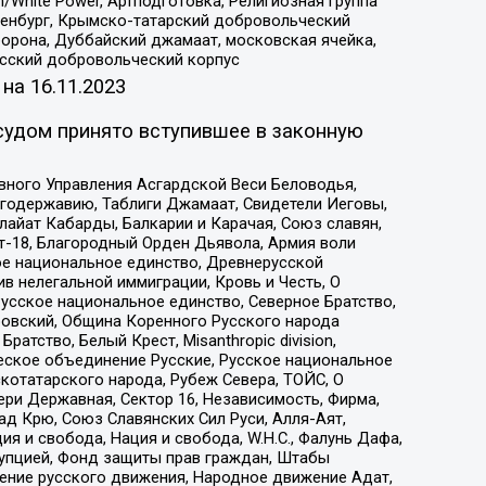
/White Power, Артподготовка, Религиозная группа
Оренбург, Крымско-татарский добровольческий
орона, Дуббайский джамаат, московская ячейка,
усский добровольческий корпус
 на
16.11.2023
судом принято вступившее в законную
вного Управления Асгардской Веси Беловодья,
годержавию, Таблиги Джамаат, Свидетели Иеговы,
айат Кабарды, Балкарии и Карачая, Союз славян,
т-18, Благородный Орден Дьявола, Армия воли
ое национальное единство, Древнерусской
 нелегальной иммиграции, Кровь и Честь, О
усское национальное единство, Северное Братство,
ровский, Община Коренного Русского народа
атство, Белый Крест, Misanthropic division,
еское объединение Русские, Русское национальное
котатарского народа, Рубеж Севера, ТОЙС, О
ри Державная, Сектор 16, Независимость, Фирма,
д Крю, Союз Славянских Сил Руси, Алля-Аят,
я и свобода, Нация и свобода, W.H.С., Фалунь Дафа,
рупцией, Фонд защиты прав граждан, Штабы
ение русского движения, Народное движение Адат,