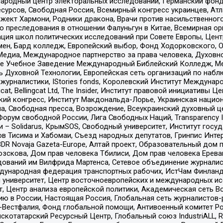
родный центр электоральных исследований, Германский фонд
рсов, Свободная Россия, Всемирный конгресс украинцев, Атла
ект Хармони, Родники дракона, Врачи против насильственного
ию преследования в отношении Фалуньгун в Китае, Всемирная о
ация школ политических исследований при Совете Европы, Цен
мен, Бард колледж, Европейский выбор, Фонд Ходорковского,
едиа, Международное партнерство за права человека, Духовно
ое Учебное Заведение Международный Библейский Колледж, М
ь Духовной Технологии, Европейская сеть организаций по наб
урналистики, IStories fonds, Королевский Институт Между
gcat, Bellingcat Ltd, The Insider, Институт правовой инициатив
инский конгресс, Институт Макдональда-Лорье, Украинская нац
, Свободная пресса, Возрождение, Всеукраинский духовный цен
орум свободной России, Лига Свободных Наций, Transparеncy I
– Solidarus, КрымSOS, Свободный университет, Институт госу
в Тисима и Хабомаи, Съезд народных депутатов, Гринпис Инте
DR Novaja Gazeta-Europe, Алтай проект, Образовательный дом 
зскова, Дом прав человека Тбилиси, Дом прав человека Ерева
едований им Вилфрида Мартенса, Сетевое объединение журнали
Международная федерация транспортных рабочих, ИстЧам Финлан
й университет, Центр восточноевропейских и международных и
, Центр анализа европейской политики, Академическая сеть Во
ю в России, Настоящая Россия, Глобальная сеть журналистов
естфалия, Фонд глобальной помощи, Антивоенный комитет России,
татарский Ресурсный Центр, Глобальный союз IndustriALL, Russi