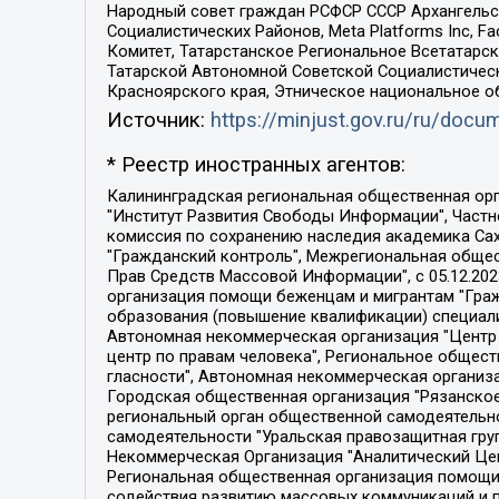
Народный совет граждан РСФСР СССР Архангельск
Социалистических Районов, Meta Platforms Inc, 
Комитет, Татарстанское Региональное Всетатар
Татарской Автономной Советской Социалистическ
Красноярского края, Этническое национальное о
Источник:
https://minjust.gov.ru/ru/doc
* Реестр иностранных агентов:
Калининградская региональная общественная организация "Экозащита!-Женсовет", Фонд содействия защите прав и свобод граждан "Общественный вердикт", Фонд "Институт Развития Свободы Информации", Частное учреждение "Информационное агентство МЕМО. РУ", Региональная общественная организация "Общественная комиссия по сохранению наследия академика Сахарова", Фонд поддержки свободы прессы, Санкт-Петербургская общественная правозащитная организация "Гражданский контроль", Межрегиональная общественная организация "Информационно-просветительский центр "Мемориал", Региональный Фонд "Центр Защиты Прав Средств Массовой Информации", с 05.12.2023 Фонд "Центр Защиты Прав Средств массовой информации", Региональная общественная благотворительная организация помощи беженцам и мигрантам "Гражданское содействие", Негосударственное образовательное учреждение дополнительного профессионального образования (повышение квалификации) специалистов "АКАДЕМИЯ ПО ПРАВАМ ЧЕЛОВЕКА", Свердловская региональная общественная организация "Сутяжник", Автономная некоммерческая организация "Центр независимых социологических исследований", Союз общественных объединений "Российский исследовательский центр по правам человека", Региональное общественное учреждение научно-информационный центр "МЕМОРИАЛ", Некоммерческая организация "Фонд защиты гласности", Автономная некоммерческая организация "Институт прав человека", Городская общественная организация "Екатеринбургское общество "МЕМОРИАЛ", Городская общественная организация "Рязанское историко-просветительское и правозащитное общество "Мемориал" (Рязанский Мемориал), Челябинский региональный орган общественной самодеятельности – женское общественное объединение "Женщины Евразии", Челябинский региональный орган общественной самодеятельности "Уральская правозащитная группа", Фонд содействия защите здоровья и социальной справедливости имени Андрея Рылькова, Автономная Некоммерческая Организация "Аналитический Центр Юрия Левады", Автономная некоммерческая организация социальной поддержки населения "Проект Апрель", Региональная общественная организация помощи женщинам и детям, находящимся в кризисной ситуации "Информационно-методический центр "Анна", Фонд содействия развитию массовых коммуникаций и правовому просвещению "Так-так-Так", Фонд содействия устойчивому развитию "Серебряная тайга", Свердловский региональный общественный фонд социальных проектов "Новое время", "Idel.Реалии", Кавказ.Реалии, Крым.Реалии, Телеканал Настоящее Время, Татаро-башкирская служба Радио Свобода (Azatliq Radiosi), Радио Свободная Европа/Радио Свобода (PCE/PC), "Сибирь.Реалии", "Фактограф", Благотворительный фонд помощи осужденным и их семьям, Автономная некоммерческая организация "Институт глобализации и социальных движений", Фонд "В защиту прав заключенных", Частное учреждение "Центр поддержки и содействия развитию средств массовой информации", Пензенский региональный общественный благотворительный фонд "Гражданский союз", "Север.Реалии", Некоммерческая организация Фонд "Правовая инициатива", 