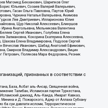
хоев Магомед Бекханович, Шарипков Олег
Борис Юльевич, Созаев Валерий Валерьевич,
тович, Гасан Ольга Павловна, Паутов Юрий
ровна, Чуркина Наталья Валерьевна, Акимова
 Гудков Лев Дмитриевич, Илларионова Юлия
ихайловна, Щур Николай Алексеевич, Блинушов
е Ирина Анатольевна, Мельникова Валентина
Беляев Сергей Иванович, Голубева Елена
ила Залмановна, Кокорина Екатерина Алексеевна,
, Шахова Елена Владимировна, Подузов Сергей
ин Вячеслав Иванович, Шабад Анатолий Ефимович,
вна, Смирнов Владимир Александрович, Вицин
ег Петрович, Полякова Мара Федоровна, Резник
ганизаций, признанных в соответствии с
на, База, Асбат аль-Ансар, Священная война,
ижение Талибан, Исламская партия Туркестана,
Исламский джихад, Аль-Каида, Имарат Кавказ,
 Минина и Д. Пожарского, Аджр от Аллаха Субхану
о ба суи давлати исломи, Террористическое