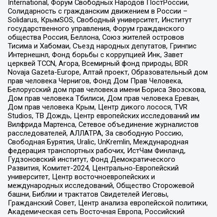
International, Форум Свободных Народов ПостРоссии,
Солидарность с гражданским движением в России –
Solidarus, КрымSOS, Свободный университет, Институт
государственного управления, Форум гражданского
общества Россия, Беллона, Союз жителей островов
Тисима и Хабомаи, Съезд народных депутатов, Гринпис
Интернешнл, Фонд борьбы с коррупцией Инк, Завет
церквей TCCN, Агора, Всемирный фонд природы, BDR
Novaja Gazeta-Europe, Алтай проект, Образовательный дом
прав человека Чернигов, Фонд Дом Прав Человека,
Белорусский дом прав человека имени Бориса Звозскова,
Дом прав человека Тбилиси, Дом прав человека Ереван,
Дом прав человека Крым, Центр дикого лосося, TVR
Studios, ТВ Дождь, Центр европейских исследований им
Вилфрида Мартенса, Сетевое объединение журналистов
расследователей, АЛЛАТРА, За свободную Россию,
Свободная Бурятия, Uralic, UnKremlin, Международная
федерация транспортных рабочих, ИстЧам Финланд,
Гудзоновский институт, Фонд Демократического
Развития, Комитет-2024, Центрально-Европейский
университет, Центр восточноевропейских и
международных исследований, Общество Сторожевой
башни, Библии и трактатов Свидетелей Иеговы,
Гражданский Совет, Центр анализа европейской политики,
Академическая сеть Восточная Европа, Российский