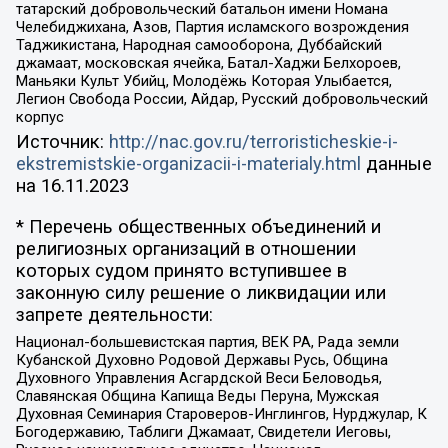
татарский добровольческий батальон имени Номана
Челебиджихана, Азов, Партия исламского возрождения
Таджикистана, Народная самооборона, Дуббайский
джамаат, московская ячейка, Батал-Хаджи Белхороев,
Маньяки Культ Убийц, Молодёжь Которая Улыбается,
Легион Свобода России, Айдар, Русский добровольческий
корпус
Источник:
http://nac.gov.ru/terroristicheskie-i-
ekstremistskie-organizacii-i-materialy.html
данные
на
16.11.2023
* Перечень общественных объединений и
религиозных организаций в отношении
которых судом принято вступившее в
законную силу решение о ликвидации или
запрете деятельности:
Национал-большевистская партия, ВЕК РА, Рада земли
Кубанской Духовно Родовой Державы Русь, Община
Духовного Управления Асгардской Веси Беловодья,
Славянская Община Капища Веды Перуна, Мужская
Духовная Семинария Староверов-Инглингов, Нурджулар, К
Богодержавию, Таблиги Джамаат, Свидетели Иеговы,