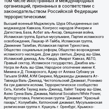
том числе иностранных и международных
организаций, признанных в соответствии с
законодательством Российской Федерации
террористическими:
Высший военный Маджлисуль Шура Объединенных сил
моджахедов Кавказа, Конгресс народов Ичкерии и
Дагестана, База, Асбат аль-Ансар, Священная война,
Исламская группа, Братья-мусульмане, Партия исламского
освобождения, Лашкар-И-Тайба, Исламская группа,
Движение Талибан, Исламская партия Туркестана,
Общество социальных реформ, Общество возрождения
исламского наследия, Дом двух святых, Джунд аш-Шам,
Исламский джихад, Аль-Каида, Имарат Кавказ, АБТО,
Правый сектор, Исламское государство, Джабха аль-
Нусра ли-Ахль аш-Шам, Народное ополчение имени К.
Минина и Д. Пожарского, Аджр от Аллаха Субхану уа
Тагьаля SHAM, АУМ Синрике, Муджахеды джамаата Ат-
Тавхида Валь-Джихад, Чистопольский Джамаат, Рохнамо
ба суи давлати исломи, Террористическое сообщество
Сеть, Катиба Таухид валь-Джихад, Хайят Тахрир аш-Шам,
Ахлю Сунна Валь Джамаа, National Socialism/White Power,
Артподготовка, Религиозная группа “Джамаат “Красный
пахарь”, Колумбайн, Хатлонский джамаат, Мусульманская
религиозная группа п. Кушкуль г. Оренбург, Крымско-