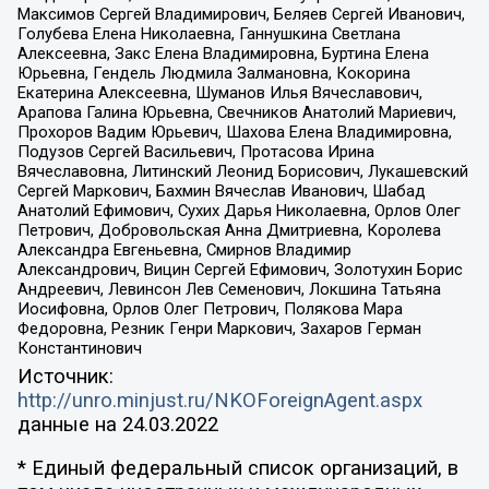
Максимов Сергей Владимирович, Беляев Сергей Иванович,
Голубева Елена Николаевна, Ганнушкина Светлана
Алексеевна, Закс Елена Владимировна, Буртина Елена
Юрьевна, Гендель Людмила Залмановна, Кокорина
Екатерина Алексеевна, Шуманов Илья Вячеславович,
Арапова Галина Юрьевна, Свечников Анатолий Мариевич,
Прохоров Вадим Юрьевич, Шахова Елена Владимировна,
Подузов Сергей Васильевич, Протасова Ирина
Вячеславовна, Литинский Леонид Борисович, Лукашевский
Сергей Маркович, Бахмин Вячеслав Иванович, Шабад
Анатолий Ефимович, Сухих Дарья Николаевна, Орлов Олег
Петрович, Добровольская Анна Дмитриевна, Королева
Александра Евгеньевна, Смирнов Владимир
Александрович, Вицин Сергей Ефимович, Золотухин Борис
Андреевич, Левинсон Лев Семенович, Локшина Татьяна
Иосифовна, Орлов Олег Петрович, Полякова Мара
Федоровна, Резник Генри Маркович, Захаров Герман
Константинович
Источник:
http://unro.minjust.ru/NKOForeignAgent.aspx
данные на
24.03.2022
* Единый федеральный список организаций, в