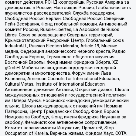
комитет действия, РЭНД корпорейшн, Русская Америка за
демократию в России, Настоящая Россия, Глобальная сеть
журналистов-расследователей, Служба поддержки,
Свободная Россия Берлин, Свободная Россия Северный
Рейн-Вестфалия, Фонд глобальной помощи, Антивоенный
комитет России, Russie-Libertes, La Asocicion de Rusos
Libres, Союз за возвращение Северных территорий,
Крымскотатарский Ресурсный Центр, Глобальный союз
IndustriALL, Russian Election Monitor, Article 19, Мнение
медиа, Федерация анархического черного креста, Радио
Свободная Европа, Германское общество изучения
Восточной Европы, Фонд имени Фридриха Эберта, XZ
gGmbH, Мобильная академия поддержки гендерной
демократии и миротворчества, Форум имени Льва
Копелева, American Councils for International Education,
Cultural Vistas, Institute of International Education,
Антивоенное движение Антальи, Открытый диалог, Школа
международных отношений и государственной политики
им Питера Мунка, Российско-канадский демократический
альянс, Школа международных отношений им Нормана
Патерсона, Центр Гражданских Свобод, Фонд Бориса
Немцова за Свободу, Фонд имени Фридриха Науманна за
свободу, Феминистское антивоенное сопротивление,
Комитет независимости Ингушетии, Прометей, Stop
Occupation of Karelia, Вернись живым, Фридом Хаус, СОТА