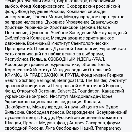
Немецко-русский обмен, Бард колледж, Европейский
выбор, Фонд Ходорковского, Оксфордский российский
фонд, Фонд Будущее России, Компания свободы
информации, Проект Медиа, Международное партнерство
за права человека, Духовное Управление Евангельских
Христиан Украинской Христианской Церкви, Новое
Поколение, Духовное Учебное Заведение Международный
Библейский Колледж, Международное христианское
движение, Всемирный Институт Саентологических
Предприятий, Церковь Духовной Технологии, Европейская
сеть организаций по наблюдению за выборами,
Республика Польша, СВОБОДНЫЙ ИДЕЛЬ-УРАЛ,
Ассоциация развития журналистики, IStories fonds,
Королевский Институт Международных Отношений,
КРИМСЬКА ПРАВОЗАХИСНА ГРУПА, Фонд имени Генриха
Бёлля, Stichting Bellingcat, Bellingcat Ltd, The Insider, Институт
правовой инициативы Центральной и Восточной Европы,
Фонд Открытой Эстонии, Calvert 22 Foundation, Канадский
украинский конгресс, Институт Макдональда-Лорье,
Украинская национальная федерация Канады,
Декабристы, Международный научный центр им Вудро
Вильсона, Свободная пресса, Возрождение, Всеукраинский
духовный центр , Риддл, Русский антивоенный комитет в
Швеции, Проект Медуза, Фонд Андрея Сахарова, Форум
свободной России, Лига Свободных Наций, Transparеncy