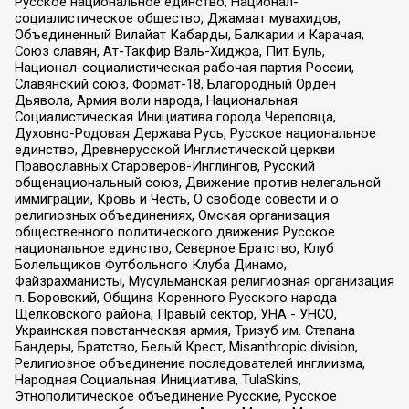
Русское национальное единство, Национал-
социалистическое общество, Джамаат мувахидов,
Объединенный Вилайат Кабарды, Балкарии и Карачая,
Союз славян, Ат-Такфир Валь-Хиджра, Пит Буль,
Национал-социалистическая рабочая партия России,
Славянский союз, Формат-18, Благородный Орден
Дьявола, Армия воли народа, Национальная
Социалистическая Инициатива города Череповца,
Духовно-Родовая Держава Русь, Русское национальное
единство, Древнерусской Инглистической церкви
Православных Староверов-Инглингов, Русский
общенациональный союз, Движение против нелегальной
иммиграции, Кровь и Честь, О свободе совести и о
религиозных объединениях, Омская организация
общественного политического движения Русское
национальное единство, Северное Братство, Клуб
Болельщиков Футбольного Клуба Динамо,
Файзрахманисты, Мусульманская религиозная организация
п. Боровский, Община Коренного Русского народа
Щелковского района, Правый сектор, УНА - УНСО,
Украинская повстанческая армия, Тризуб им. Степана
Бандеры, Братство, Белый Крест, Misanthropic division,
Религиозное объединение последователей инглиизма,
Народная Социальная Инициатива, TulaSkins,
Этнополитическое объединение Русские, Русское