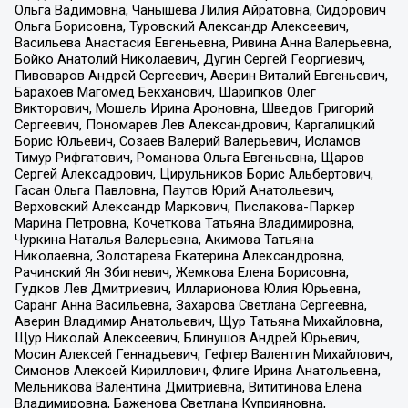
Ольга Вадимовна, Чанышева Лилия Айратовна, Сидорович
Ольга Борисовна, Туровский Александр Алексеевич,
Васильева Анастасия Евгеньевна, Ривина Анна Валерьевна,
Бойко Анатолий Николаевич, Дугин Сергей Георгиевич,
Пивоваров Андрей Сергеевич, Аверин Виталий Евгеньевич,
Барахоев Магомед Бекханович, Шарипков Олег
Викторович, Мошель Ирина Ароновна, Шведов Григорий
Сергеевич, Пономарев Лев Александрович, Каргалицкий
Борис Юльевич, Созаев Валерий Валерьевич, Исламов
Тимур Рифгатович, Романова Ольга Евгеньевна, Щаров
Сергей Алексадрович, Цирульников Борис Альбертович,
Гасан Ольга Павловна, Паутов Юрий Анатольевич,
Верховский Александр Маркович, Пислакова-Паркер
Марина Петровна, Кочеткова Татьяна Владимировна,
Чуркина Наталья Валерьевна, Акимова Татьяна
Николаевна, Золотарева Екатерина Александровна,
Рачинский Ян Збигневич, Жемкова Елена Борисовна,
Гудков Лев Дмитриевич, Илларионова Юлия Юрьевна,
Саранг Анна Васильевна, Захарова Светлана Сергеевна,
Аверин Владимир Анатольевич, Щур Татьяна Михайловна,
Щур Николай Алексеевич, Блинушов Андрей Юрьевич,
Мосин Алексей Геннадьевич, Гефтер Валентин Михайлович,
Симонов Алексей Кириллович, Флиге Ирина Анатольевна,
Мельникова Валентина Дмитриевна, Вититинова Елена
Владимировна, Баженова Светлана Куприяновна,