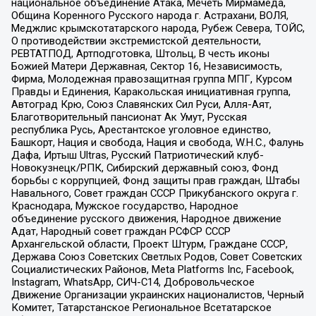
национальное объединение Атака, Мечеть Мирмамеда,
Община Коренного Русского народа г. Астрахани, ВОЛЯ,
Меджлис крымскотатарского народа, Рубеж Севера, ТОЙС,
О противодействии экстремистской деятельности,
РЕВТАТПОД, Артподготовка, Штольц, В честь иконы
Божией Матери Державная, Сектор 16, Независимость,
Фирма, Молодежная правозащитная группа МПГ, Курсом
Правды и Единения, Каракольская инициативная группа,
Автоград Крю, Союз Славянских Сил Руси, Алля-Аят,
Благотворительный пансионат Ак Умут, Русская
республика Русь, Арестантское уголовное единство,
Башкорт, Нация и свобода, Нация и свобода, W.H.С., Фалунь
Дафа, Иртыш Ultras, Русский Патриотический клуб-
Новокузнецк/РПК, Сибирский державный союз, Фонд
борьбы с коррупцией, Фонд защиты прав граждан, Штабы
Навального, Совет граждан СССР Прикубанского округа г.
Краснодара, Мужское государство, Народное
объединение русского движения, Народное движение
Адат, Народный совет граждан РСФСР СССР
Архангельской области, Проект Штурм, Граждане СССР,
Держава Союз Советских Светлых Родов, Совет Советских
Социалистических Районов, Meta Platforms Inc, Facebook,
Instagram, WhatsApp, СИЧ-С14, Добровольческое
Движение Организации украинских националистов, Черный
Комитет, Татарстанское Региональное Всетатарское