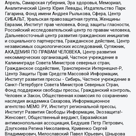
Апрель, Самарская губерния, Эра здоровья, Мемориал,
Аналитический Центр Юрия Левады, Издательство Парк
Гагарина, Фонд имени Андрея Рылькова, Сфера, Центр
СИБАЛЬТ, Уральская правозащитная группа, Женщины
Евразии, Институт прав человека, Фонд защиты гласности,
Российский исследовательский центр по правам человека,
Дальневосточный центр развития гражданских инициатив
и социального партнерства, Гражданское действие, Центр
независимых социологических исследований, Сутяжник,
АКАДЕМИЯ ПО ПРАВАМ ЧЕЛОВЕКА, Центр развития
некоммерческих организаций, Частное учреждение в
Калининграде Совета Министров северных стран,
Гражданское содействие, Трансперенси Интернешнл-Р,
Центр Защиты Прав Средств Массовой Информации,
Институт развития прессы - Сибирь, Частное учреждение в
Санкт-Петербурге Совета Министров Северных Стран,
Фонд поддержки свободы прессы, Гражданский контроль,
Человек и Закон, Общественная комиссия по сохранению
наследия академика Сахарова, Информационное
агентство МЕМО. РУ, Институт региональной прессы,
Институт Развития Свободы Информации, Экозащита!-
Женсовет, Общественный вердикт, Евразийская
антимонопольная ассоциация, Бедушев Петр Петрович,
Дзугкоева Регина Николаевна, Кривенко Сергей
Владимирович, Милославский Павел Юрьевич, Шнырова