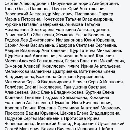
Сергей Алексадрович, Цирульников Борис Альбертович,
Гасан Ольга Павловна, Паутов Юрий Анатольевич,
Верховский Александр Маркович, Пислакова-Паркер
Марина Петровна, Кочеткова Татьяна Владимировна,
Чуркина Наталья Валерьевна, Акимова Татьяна
Николаевна, Золотарева Екатерина Александровна,
Рачинский Ян Збигневич, Жемкова Елена Борисовна,
Гудков Лев Дмитриевич, Илларионова Юлия Юрьевна,
Саранг Анна Васильевна, Захарова Светлана Сергеевна,
Аверин Владимир Анатольевич, Щур Татьяна Михайловна,
Щур Николай Алексеевич, Блинушов Андрей Юрьевич,
Мосин Алексей Геннадьевич, Гефтер Валентин Михайлович,
Симонов Алексей Кириллович, Флиге Ирина Анатольевна,
Мельникова Валентина Дмитриевна, Вититинова Елена
Владимировна, Баженова Светлана Куприяновна,
Максимов Сергей Владимирович, Беляев Сергей Иванович,
Голубева Елена Николаевна, Ганнушкина Светлана
Алексеевна, Закс Елена Владимировна, Буртина Елена
Юрьевна, Гендель Людмила Залмановна, Кокорина
Екатерина Алексеевна, Шуманов Илья Вячеславович,
Арапова Галина Юрьевна, Свечников Анатолий Мариевич,
Прохоров Вадим Юрьевич, Шахова Елена Владимировна,
Подузов Сергей Васильевич, Протасова Ирина
Вячеславовна, Литинский Леонид Борисович, Лукашевский
Сергей Маркович, Бахмин Вячеслав Иванович, Шабад