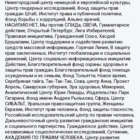
Нижегородский центр немецкой и европейской культуры,
Центр гендерных исследований, Фонд защиты прав
граждан Штаб, Институт права и публичной политики,
Фонд борьбы с коррупцией, Альянс врачей,
НАСИЛИЮ.НЕТ, Мы против СПИДа, СВЕЧА, Гуманитарное
действие, Открытый Петербург, Лига Избирателей,
Правовая инициатива, Гражданский Союз, Хасдей
Ерушалаим, Центр поддержки и содействия развитию
средств массовой информации, Горячая Линия, В защиту
прав заключенных, Институт глобализации и социальных
движений, Центр социально-информационных инициатив
Действие, Благотворительный фонд охраны здоровья и
защиты прав граждан, Благотворительный фонд помощи
осужденным и их семьям, Фонд Тольятти, Новое время,
Серебряная тайга, Так-Так-Так, Сова, центр Анна, Проект
Апрель, Самарская губерния, Эра здоровья, Мемориал,
Аналитический Центр Юрия Левады, Издательство Парк
Гагарина, Фонд имени Андрея Рылькова, Сфера, Центр
СИБАЛЬТ, Уральская правозащитная группа, Женщины
Евразии, Институт прав человека, Фонд защиты гласности,
Российский исследовательский центр по правам человека,
Дальневосточный центр развития гражданских инициатив
и социального партнерства, Гражданское действие, Центр
независимых социологических исследований, Сутяжник,
АКАДЕМИЯ ПО ПРАВАМ ЧЕЛОВЕКА, Центр развития