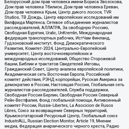
Белорусский дом прав человека имени Бориса Звозскова,
Дом прав человека Тбилиси, Дом прав человека Ереван,
Дом прав человека Крым, Центр дикого лосося, TVR
Studios, ТВ Дождь, Центр европейских исследований им
Вилфрида Мартенса, Сетевое объединение журналистов
расследователей, АЛЛАТРА, За свободную Россию,
Свободная Бурятия, Uralic, UnKremlin, Международная
федерация транспортных рабочих, ИстЧам Финланд,
Гудзоновский институт, Фонд Демократического
Развития, Комитет-2024, Центрально-Европейский
университет, Центр восточноевропейских и
международных исследований, Общество Сторожевой
башни, Библии и трактатов Свидетелей Иеговы,
Гражданский Совет, Центр анализа европейской политики,
Академическая сеть Восточная Европа, Российский
комитет действия, РЭНД корпорейшн, Русская Америка за
демократию в России, Настоящая Россия, Глобальная сеть
журналистов-расследователей, Служба поддержки,
Свободная Россия Берлин, Свободная Россия Северный
Рейн-Вестфалия, Фонд глобальной помощи, Антивоенный
комитет России, Russie-Libertes, La Asocicion de Rusos
Libres, Союз за возвращение Северных территорий,
Крымскотатарский Ресурсный Центр, Глобальный союз
IndustriALL, Russian Election Monitor, Article 19, Мнение
медиа, Федерация анархического черного креста, Радио