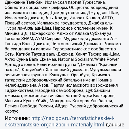
Движение Талибан, Исламская партия Туркестана,
Общество социальных реформ, Общество возрождения
исламского наследия, Дом двух святых, Джунд аш-Шам,
Исламский джихад, Аль-Каида, Имарат Кавказ, АБТО,
Правый сектор, Исламское государство, Джабха аль-
Нусра ли-Ахль аш-Шам, Народное ополчение имени К.
Минина и Д. Пожарского, Аджр от Аллаха Субхану уа
Тагьаля SHAM, АУМ Синрике, Муджахеды джамаата Ат-
Тавхида Валь-Джихад, Чистопольский Джамаат, Рохнамо
ба суи давлати исломи, Террористическое сообщество
Сеть, Катиба Таухид валь-Джихад, Хайят Тахрир аш-Шам,
Ахлю Сунна Валь Джамаа, National Socialism/White Power,
Артподготовка, Религиозная группа “Джамаат “Красный
пахарь”, Колумбайн, Хатлонский джамаат, Мусульманская
религиозная группа п. Кушкуль г. Оренбург, Крымско-
татарский добровольческий батальон имени Номана
Челебиджихана, Азов, Партия исламского возрождения
Таджикистана, Народная самооборона, Дуббайский
джамаат, московская ячейка, Батал-Хаджи Белхороев,
Маньяки Культ Убийц, Молодёжь Которая Улыбается,
Легион Свобода России, Айдар, Русский добровольческий
корпус
Источник:
http://nac.gov.ru/terroristicheskie-i-
ekstremistskie-organizacii-i-materialy.html
данные