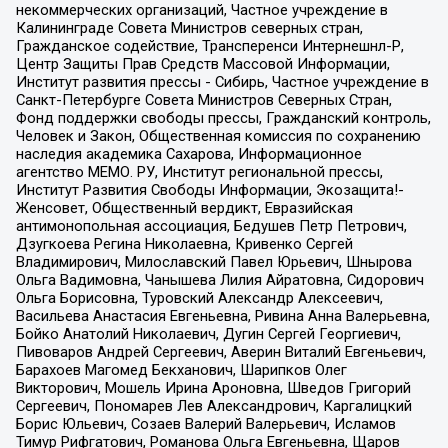
некоммерческих организаций, Частное учреждение в
Калининграде Совета Министров северных стран,
Гражданское содействие, Трансперенси Интернешнл-Р,
Центр Защиты Прав Средств Массовой Информации,
Институт развития прессы - Сибирь, Частное учреждение в
Санкт-Петербурге Совета Министров Северных Стран,
Фонд поддержки свободы прессы, Гражданский контроль,
Человек и Закон, Общественная комиссия по сохранению
наследия академика Сахарова, Информационное
агентство МЕМО. РУ, Институт региональной прессы,
Институт Развития Свободы Информации, Экозащита!-
Женсовет, Общественный вердикт, Евразийская
антимонопольная ассоциация, Бедушев Петр Петрович,
Дзугкоева Регина Николаевна, Кривенко Сергей
Владимирович, Милославский Павел Юрьевич, Шнырова
Ольга Вадимовна, Чанышева Лилия Айратовна, Сидорович
Ольга Борисовна, Туровский Александр Алексеевич,
Васильева Анастасия Евгеньевна, Ривина Анна Валерьевна,
Бойко Анатолий Николаевич, Дугин Сергей Георгиевич,
Пивоваров Андрей Сергеевич, Аверин Виталий Евгеньевич,
Барахоев Магомед Бекханович, Шарипков Олег
Викторович, Мошель Ирина Ароновна, Шведов Григорий
Сергеевич, Пономарев Лев Александрович, Каргалицкий
Борис Юльевич, Созаев Валерий Валерьевич, Исламов
Тимур Рифгатович, Романова Ольга Евгеньевна, Щаров