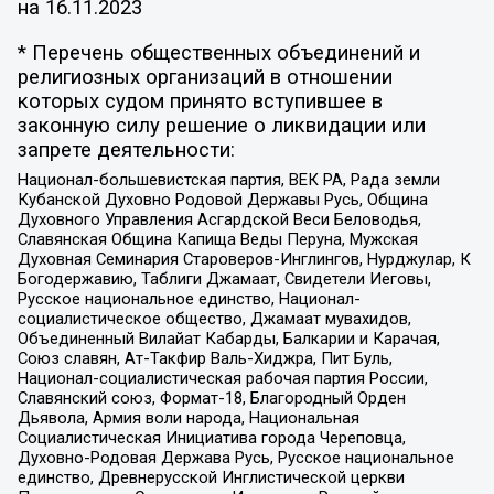
на
16.11.2023
* Перечень общественных объединений и
религиозных организаций в отношении
которых судом принято вступившее в
законную силу решение о ликвидации или
запрете деятельности:
Национал-большевистская партия, ВЕК РА, Рада земли
Кубанской Духовно Родовой Державы Русь, Община
Духовного Управления Асгардской Веси Беловодья,
Славянская Община Капища Веды Перуна, Мужская
Духовная Семинария Староверов-Инглингов, Нурджулар, К
Богодержавию, Таблиги Джамаат, Свидетели Иеговы,
Русское национальное единство, Национал-
социалистическое общество, Джамаат мувахидов,
Объединенный Вилайат Кабарды, Балкарии и Карачая,
Союз славян, Ат-Такфир Валь-Хиджра, Пит Буль,
Национал-социалистическая рабочая партия России,
Славянский союз, Формат-18, Благородный Орден
Дьявола, Армия воли народа, Национальная
Социалистическая Инициатива города Череповца,
Духовно-Родовая Держава Русь, Русское национальное
единство, Древнерусской Инглистической церкви