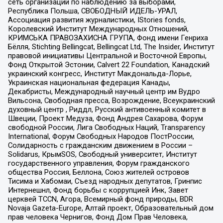
сеть организаций по наблюдению за выборами,
Республика Польша, СВОБОДНЫЙ ИДЕЛЬ-УРАЛ,
Ассоциация развития журналистики, IStories fonds,
Королевский Институт Международных Отношений,
КРИМСЬКА ПРАВОЗАХИСНА ГРУПА, Фонд имени Генриха
Бёлля, Stichting Bellingcat, Bellingcat Ltd, The Insider, Институт
правовой инициативы Центральной и Восточной Европы,
Фонд Открытой Эстонии, Calvert 22 Foundation, Канадский
украинский конгресс, Институт Макдональда-Лорье,
Украинская национальная федерация Канады,
Декабристы, Международный научный центр им Вудро
Вильсона, Свободная пресса, Возрождение, Всеукраинский
духовный центр , Риддл, Русский антивоенный комитет в
Швеции, Проект Медуза, Фонд Андрея Сахарова, Форум
свободной России, Лига Свободных Наций, Transparеncy
International, Форум Свободных Народов ПостРоссии,
Солидарность с гражданским движением в России –
Solidarus, КрымSOS, Свободный университет, Институт
государственного управления, Форум гражданского
общества Россия, Беллона, Союз жителей островов
Тисима и Хабомаи, Съезд народных депутатов, Гринпис
Интернешнл, Фонд борьбы с коррупцией Инк, Завет
церквей TCCN, Агора, Всемирный фонд природы, BDR
Novaja Gazeta-Europe, Алтай проект, Образовательный дом
прав человека Чернигов, Фонд Дом Прав Человека,