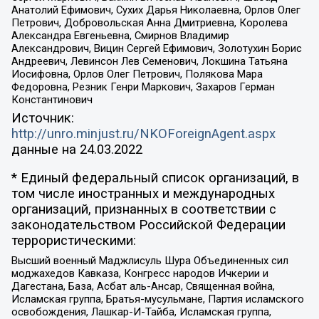
Анатолий Ефимович, Сухих Дарья Николаевна, Орлов Олег
Петрович, Добровольская Анна Дмитриевна, Королева
Александра Евгеньевна, Смирнов Владимир
Александрович, Вицин Сергей Ефимович, Золотухин Борис
Андреевич, Левинсон Лев Семенович, Локшина Татьяна
Иосифовна, Орлов Олег Петрович, Полякова Мара
Федоровна, Резник Генри Маркович, Захаров Герман
Константинович
Источник:
http://unro.minjust.ru/NKOForeignAgent.aspx
данные на
24.03.2022
* Единый федеральный список организаций, в
том числе иностранных и международных
организаций, признанных в соответствии с
законодательством Российской Федерации
террористическими:
Высший военный Маджлисуль Шура Объединенных сил
моджахедов Кавказа, Конгресс народов Ичкерии и
Дагестана, База, Асбат аль-Ансар, Священная война,
Исламская группа, Братья-мусульмане, Партия исламского
освобождения, Лашкар-И-Тайба, Исламская группа,