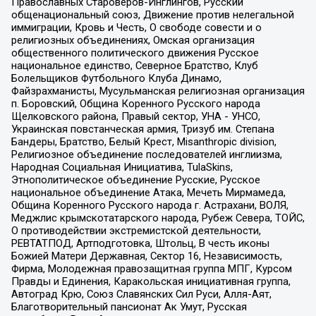
Православных Староверов-Инглингов, Русский
общенациональный союз, Движение против нелегальной
иммиграции, Кровь и Честь, О свободе совести и о
религиозных объединениях, Омская организация
общественного политического движения Русское
национальное единство, Северное Братство, Клуб
Болельщиков Футбольного Клуба Динамо,
Файзрахманисты, Мусульманская религиозная организация
п. Боровский, Община Коренного Русского народа
Щелковского района, Правый сектор, УНА - УНСО,
Украинская повстанческая армия, Тризуб им. Степана
Бандеры, Братство, Белый Крест, Misanthropic division,
Религиозное объединение последователей инглиизма,
Народная Социальная Инициатива, TulaSkins,
Этнополитическое объединение Русские, Русское
национальное объединение Атака, Мечеть Мирмамеда,
Община Коренного Русского народа г. Астрахани, ВОЛЯ,
Меджлис крымскотатарского народа, Рубеж Севера, ТОЙС,
О противодействии экстремистской деятельности,
РЕВТАТПОД, Артподготовка, Штольц, В честь иконы
Божией Матери Державная, Сектор 16, Независимость,
Фирма, Молодежная правозащитная группа МПГ, Курсом
Правды и Единения, Каракольская инициативная группа,
Автоград Крю, Союз Славянских Сил Руси, Алля-Аят,
Благотворительный пансионат Ак Умут, Русская