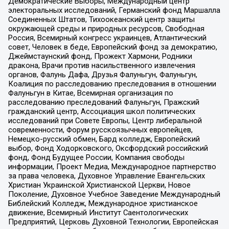
Демократические Выборы, Международный центр
электоральных исследований, Германский фонд Маршалла
Соединенных Штатов, Тихоокеанский центр защиты
окружающей среды и природных ресурсов, Свободная
Россия, Всемирный конгресс украинцев, Атлантический
совет, Человек в беде, Европейский фонд за демократию,
Джеймстаунский фонд, Прожект Хармони, Родники
дракона, Врачи против насильственного извлечения
органов, Фалунь Дафа, Друзья Фалуньгун, Фалуньгун,
Коалиция по расследованию преследования в отношении
Фалуньгун в Китае, Всемирная организация по
расследованию преследований Фалуньгун, Пражский
гражданский центр, Ассоциация школ политических
исследований при Совете Европы, Центр либеральной
современности, Форум русскоязычных европейцев,
Немецко-русский обмен, Бард колледж, Европейский
выбор, Фонд Ходорковского, Оксфордский российский
фонд, Фонд Будущее России, Компания свободы
информации, Проект Медиа, Международное партнерство
за права человека, Духовное Управление Евангельских
Христиан Украинской Христианской Церкви, Новое
Поколение, Духовное Учебное Заведение Международный
Библейский Колледж, Международное христианское
движение, Всемирный Институт Саентологических
Предприятий, Церковь Духовной Технологии, Европейская