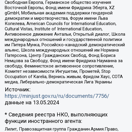
Свободная Европа, Германское общество изучения
Восточной Европы, Фонд имени Фридриха Эберта, XZ
gGmbH, Мобильная академия поддержки гендерной
демократии и миротворчества, Форум имени Льва
Копелева, American Councils for International Education,
Cultural Vistas, Institute of International Education,
Антивоенное движение Антальи, Открытый диалог, Школа
международных отношений и государственной политики
им Питера Мунка, Российско-канадский демократический
альянс, Школа международных отношений им Нормана
Патерсона, Центр Гражданских Свобод, Фонд Бориса
Немцова за Свободу, Фонд имени Фридриха Науманна за
свободу, Феминистское антивоенное сопротивление,
Комитет независимости Ингушетии, Прометей, Stop
Occupation of Karelia, Вернись живым, Фридом Хаус, СОТА
медиа, Либерально-демократическая Лига Украины
Источник:
https://minjust.gov.ru/ru/documents/7756/
данные на
13.05.2024
* Сведения реестра НКО, выполняющих
функции иностранного агента:
Лилит, Правозащитная группа Гражданин.Армия.Право,