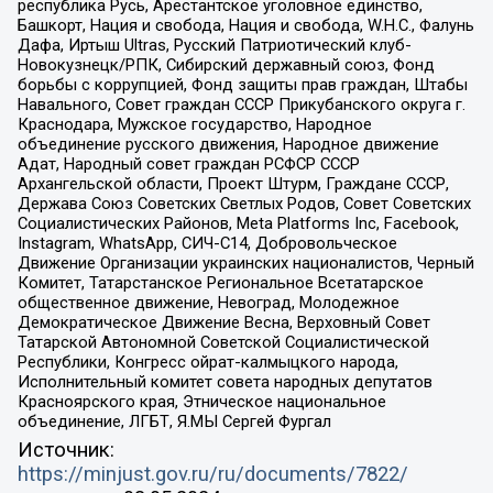
республика Русь, Арестантское уголовное единство,
Башкорт, Нация и свобода, Нация и свобода, W.H.С., Фалунь
Дафа, Иртыш Ultras, Русский Патриотический клуб-
Новокузнецк/РПК, Сибирский державный союз, Фонд
борьбы с коррупцией, Фонд защиты прав граждан, Штабы
Навального, Совет граждан СССР Прикубанского округа г.
Краснодара, Мужское государство, Народное
объединение русского движения, Народное движение
Адат, Народный совет граждан РСФСР СССР
Архангельской области, Проект Штурм, Граждане СССР,
Держава Союз Советских Светлых Родов, Совет Советских
Социалистических Районов, Meta Platforms Inc, Facebook,
Instagram, WhatsApp, СИЧ-С14, Добровольческое
Движение Организации украинских националистов, Черный
Комитет, Татарстанское Региональное Всетатарское
общественное движение, Невоград, Молодежное
Демократическое Движение Весна, Верховный Совет
Татарской Автономной Советской Социалистической
Республики, Конгресс ойрат-калмыцкого народа,
Исполнительный комитет совета народных депутатов
Красноярского края, Этническое национальное
объединение, ЛГБТ, Я.МЫ Сергей Фургал
Источник:
https://minjust.gov.ru/ru/documents/7822/