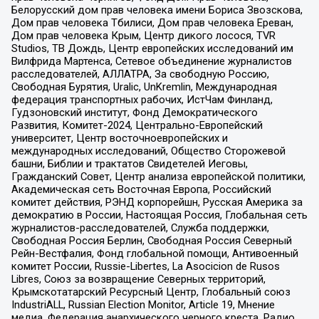
Белорусский дом прав человека имени Бориса Звозскова,
Дом прав человека Тбилиси, Дом прав человека Ереван,
Дом прав человека Крым, Центр дикого лосося, TVR
Studios, ТВ Дождь, Центр европейских исследований им
Вилфрида Мартенса, Сетевое объединение журналистов
расследователей, АЛЛАТРА, За свободную Россию,
Свободная Бурятия, Uralic, UnKremlin, Международная
федерация транспортных рабочих, ИстЧам Финланд,
Гудзоновский институт, Фонд Демократического
Развития, Комитет-2024, Центрально-Европейский
университет, Центр восточноевропейских и
международных исследований, Общество Сторожевой
башни, Библии и трактатов Свидетелей Иеговы,
Гражданский Совет, Центр анализа европейской политики,
Академическая сеть Восточная Европа, Российский
комитет действия, РЭНД корпорейшн, Русская Америка за
демократию в России, Настоящая Россия, Глобальная сеть
журналистов-расследователей, Служба поддержки,
Свободная Россия Берлин, Свободная Россия Северный
Рейн-Вестфалия, Фонд глобальной помощи, Антивоенный
комитет России, Russie-Libertes, La Asocicion de Rusos
Libres, Союз за возвращение Северных территорий,
Крымскотатарский Ресурсный Центр, Глобальный союз
IndustriALL, Russian Election Monitor, Article 19, Мнение
медиа, Федерация анархического черного креста, Радио