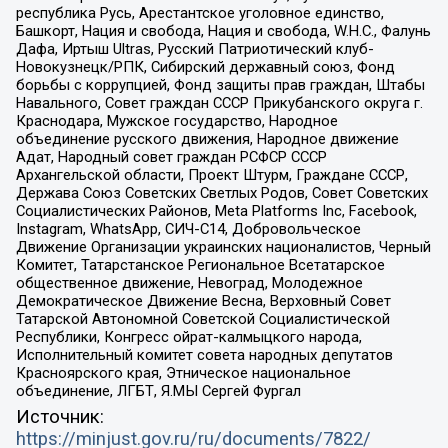
республика Русь, Арестантское уголовное единство,
Башкорт, Нация и свобода, Нация и свобода, W.H.С., Фалунь
Дафа, Иртыш Ultras, Русский Патриотический клуб-
Новокузнецк/РПК, Сибирский державный союз, Фонд
борьбы с коррупцией, Фонд защиты прав граждан, Штабы
Навального, Совет граждан СССР Прикубанского округа г.
Краснодара, Мужское государство, Народное
объединение русского движения, Народное движение
Адат, Народный совет граждан РСФСР СССР
Архангельской области, Проект Штурм, Граждане СССР,
Держава Союз Советских Светлых Родов, Совет Советских
Социалистических Районов, Meta Platforms Inc, Facebook,
Instagram, WhatsApp, СИЧ-С14, Добровольческое
Движение Организации украинских националистов, Черный
Комитет, Татарстанское Региональное Всетатарское
общественное движение, Невоград, Молодежное
Демократическое Движение Весна, Верховный Совет
Татарской Автономной Советской Социалистической
Республики, Конгресс ойрат-калмыцкого народа,
Исполнительный комитет совета народных депутатов
Красноярского края, Этническое национальное
объединение, ЛГБТ, Я.МЫ Сергей Фургал
Источник:
https://minjust.gov.ru/ru/documents/7822/