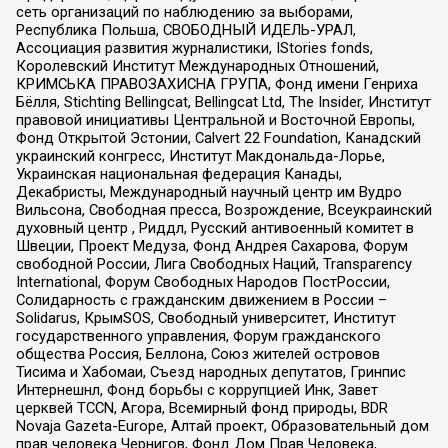
сеть организаций по наблюдению за выборами,
Республика Польша, СВОБОДНЫЙ ИДЕЛЬ-УРАЛ,
Ассоциация развития журналистики, IStories fonds,
Королевский Институт Международных Отношений,
КРИМСЬКА ПРАВОЗАХИСНА ГРУПА, Фонд имени Генриха
Бёлля, Stichting Bellingcat, Bellingcat Ltd, The Insider, Институт
правовой инициативы Центральной и Восточной Европы,
Фонд Открытой Эстонии, Calvert 22 Foundation, Канадский
украинский конгресс, Институт Макдональда-Лорье,
Украинская национальная федерация Канады,
Декабристы, Международный научный центр им Вудро
Вильсона, Свободная пресса, Возрождение, Всеукраинский
духовный центр , Риддл, Русский антивоенный комитет в
Швеции, Проект Медуза, Фонд Андрея Сахарова, Форум
свободной России, Лига Свободных Наций, Transparеncy
International, Форум Свободных Народов ПостРоссии,
Солидарность с гражданским движением в России –
Solidarus, КрымSOS, Свободный университет, Институт
государственного управления, Форум гражданского
общества Россия, Беллона, Союз жителей островов
Тисима и Хабомаи, Съезд народных депутатов, Гринпис
Интернешнл, Фонд борьбы с коррупцией Инк, Завет
церквей TCCN, Агора, Всемирный фонд природы, BDR
Novaja Gazeta-Europe, Алтай проект, Образовательный дом
прав человека Чернигов, Фонд Дом Прав Человека,