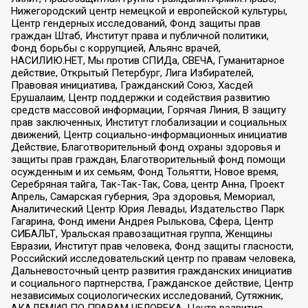
Нижегородский центр немецкой и европейской культуры,
Центр гендерных исследований, Фонд защиты прав
граждан Штаб, Институт права и публичной политики,
Фонд борьбы с коррупцией, Альянс врачей,
НАСИЛИЮ.НЕТ, Мы против СПИДа, СВЕЧА, Гуманитарное
действие, Открытый Петербург, Лига Избирателей,
Правовая инициатива, Гражданский Союз, Хасдей
Ерушалаим, Центр поддержки и содействия развитию
средств массовой информации, Горячая Линия, В защиту
прав заключенных, Институт глобализации и социальных
движений, Центр социально-информационных инициатив
Действие, Благотворительный фонд охраны здоровья и
защиты прав граждан, Благотворительный фонд помощи
осужденным и их семьям, Фонд Тольятти, Новое время,
Серебряная тайга, Так-Так-Так, Сова, центр Анна, Проект
Апрель, Самарская губерния, Эра здоровья, Мемориал,
Аналитический Центр Юрия Левады, Издательство Парк
Гагарина, Фонд имени Андрея Рылькова, Сфера, Центр
СИБАЛЬТ, Уральская правозащитная группа, Женщины
Евразии, Институт прав человека, Фонд защиты гласности,
Российский исследовательский центр по правам человека,
Дальневосточный центр развития гражданских инициатив
и социального партнерства, Гражданское действие, Центр
независимых социологических исследований, Сутяжник,
АКАДЕМИЯ ПО ПРАВАМ ЧЕЛОВЕКА, Центр развития