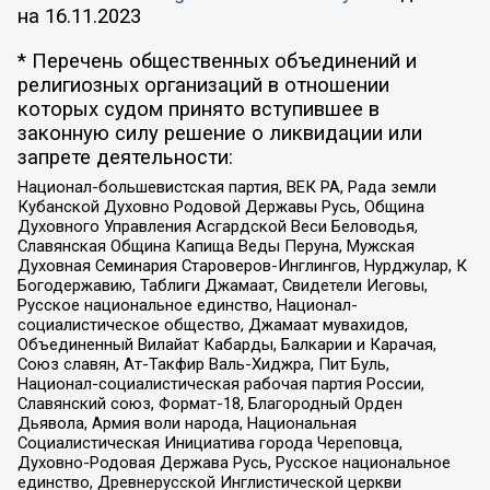
на
16.11.2023
* Перечень общественных объединений и
религиозных организаций в отношении
которых судом принято вступившее в
законную силу решение о ликвидации или
запрете деятельности:
Национал-большевистская партия, ВЕК РА, Рада земли
Кубанской Духовно Родовой Державы Русь, Община
Духовного Управления Асгардской Веси Беловодья,
Славянская Община Капища Веды Перуна, Мужская
Духовная Семинария Староверов-Инглингов, Нурджулар, К
Богодержавию, Таблиги Джамаат, Свидетели Иеговы,
Русское национальное единство, Национал-
социалистическое общество, Джамаат мувахидов,
Объединенный Вилайат Кабарды, Балкарии и Карачая,
Союз славян, Ат-Такфир Валь-Хиджра, Пит Буль,
Национал-социалистическая рабочая партия России,
Славянский союз, Формат-18, Благородный Орден
Дьявола, Армия воли народа, Национальная
Социалистическая Инициатива города Череповца,
Духовно-Родовая Держава Русь, Русское национальное
единство, Древнерусской Инглистической церкви