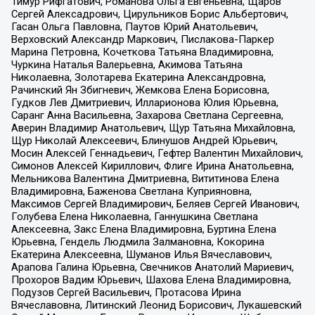
Тимур Рифгатович, Романова Ольга Евгеньевна, Щаров
Сергей Алексадрович, Цирульников Борис Альбертович,
Гасан Ольга Павловна, Паутов Юрий Анатольевич,
Верховский Александр Маркович, Пислакова-Паркер
Марина Петровна, Кочеткова Татьяна Владимировна,
Чуркина Наталья Валерьевна, Акимова Татьяна
Николаевна, Золотарева Екатерина Александровна,
Рачинский Ян Збигневич, Жемкова Елена Борисовна,
Гудков Лев Дмитриевич, Илларионова Юлия Юрьевна,
Саранг Анна Васильевна, Захарова Светлана Сергеевна,
Аверин Владимир Анатольевич, Щур Татьяна Михайловна,
Щур Николай Алексеевич, Блинушов Андрей Юрьевич,
Мосин Алексей Геннадьевич, Гефтер Валентин Михайлович,
Симонов Алексей Кириллович, Флиге Ирина Анатольевна,
Мельникова Валентина Дмитриевна, Вититинова Елена
Владимировна, Баженова Светлана Куприяновна,
Максимов Сергей Владимирович, Беляев Сергей Иванович,
Голубева Елена Николаевна, Ганнушкина Светлана
Алексеевна, Закс Елена Владимировна, Буртина Елена
Юрьевна, Гендель Людмила Залмановна, Кокорина
Екатерина Алексеевна, Шуманов Илья Вячеславович,
Арапова Галина Юрьевна, Свечников Анатолий Мариевич,
Прохоров Вадим Юрьевич, Шахова Елена Владимировна,
Подузов Сергей Васильевич, Протасова Ирина
Вячеславовна, Литинский Леонид Борисович, Лукашевский