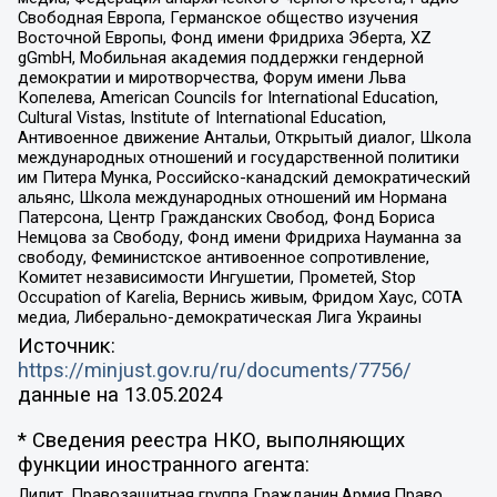
Свободная Европа, Германское общество изучения
Восточной Европы, Фонд имени Фридриха Эберта, XZ
gGmbH, Мобильная академия поддержки гендерной
демократии и миротворчества, Форум имени Льва
Копелева, American Councils for International Education,
Cultural Vistas, Institute of International Education,
Антивоенное движение Антальи, Открытый диалог, Школа
международных отношений и государственной политики
им Питера Мунка, Российско-канадский демократический
альянс, Школа международных отношений им Нормана
Патерсона, Центр Гражданских Свобод, Фонд Бориса
Немцова за Свободу, Фонд имени Фридриха Науманна за
свободу, Феминистское антивоенное сопротивление,
Комитет независимости Ингушетии, Прометей, Stop
Occupation of Karelia, Вернись живым, Фридом Хаус, СОТА
медиа, Либерально-демократическая Лига Украины
Источник:
https://minjust.gov.ru/ru/documents/7756/
данные на
13.05.2024
* Сведения реестра НКО, выполняющих
функции иностранного агента:
Лилит, Правозащитная группа Гражданин.Армия.Право,