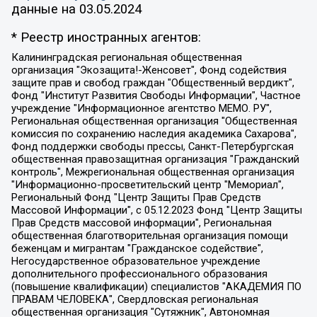
данные на
03.05.2024
* Реестр иностранных агентов:
Калининградская региональная общественная организация "Экозащита!-Женсовет", Фонд содействия защите прав и свобод граждан "Общественный вердикт", Фонд "Институт Развития Свободы Информации", Частное учреждение "Информационное агентство МЕМО. РУ", Региональная общественная организация "Общественная комиссия по сохранению наследия академика Сахарова", Фонд поддержки свободы прессы, Санкт-Петербургская общественная правозащитная организация "Гражданский контроль", Межрегиональная общественная организация "Информационно-просветительский центр "Мемориал", Региональный Фонд "Центр Защиты Прав Средств Массовой Информации", с 05.12.2023 Фонд "Центр Защиты Прав Средств массовой информации", Региональная общественная благотворительная организация помощи беженцам и мигрантам "Гражданское содействие", Негосударственное образовательное учреждение дополнительного профессионального образования (повышение квалификации) специалистов "АКАДЕМИЯ ПО ПРАВАМ ЧЕЛОВЕКА", Свердловская региональная общественная организация "Сутяжник", Автономная некоммерческая организация "Центр независимых социологических исследований", Союз общественных объединений "Российский исследовательский центр по правам человека", Региональное общественное учреждение научно-информационный центр "МЕМОРИАЛ", Некоммерческая организация "Фонд защиты гласности", Автономная некоммерческая организация "Институт прав человека", Городская общественная организация "Екатеринбургское общество "МЕМОРИАЛ", Городская общественная организация "Рязанское историко-просветительское и правозащитное общество "Мемориал" (Рязанский Мемориал), Челябинский региональный орган общественной самодеятельности – женское общественное объединение "Женщины Евразии", Челябинский региональный орган общественной самодеятельности "Уральская правозащитная группа", Фонд содействия защите здоровья и социальной справедливости имени Андрея Рылькова, Автономная Некоммерческая Организация "Аналитический Центр Юрия Левады", Автономная некоммерческая организация социальной поддержки населения "Проект Апрель", Региональная общественная организация помощи женщинам и детям, находящимся в кризисной ситуации "Информационно-методический центр "Анна", Фонд содействия развитию массовых коммуникаций и правовому просвещению "Так-так-Так", Фонд содействия устойчивому развитию "Серебряная тайга", Свердловский региональный общественный фонд социальных проектов "Новое время", "Idel.Реалии", Кавказ.Реалии, Крым.Реалии, Телеканал Настоящее Время, Татаро-башкирская служба Радио Свобода (Azatliq Radiosi), Радио Свободная Европа/Радио Свобода (PCE/PC), "Сибирь.Реалии", "Фактограф", Благотворительный фонд помощи осужденным и их семьям, Автономная некоммерческая организация "Институт глобализации и социальных движений", Фонд "В защиту прав заключенных", Частное учреждение "Центр поддержки и содействия развитию средств массовой информации", Пензенский региональный общественный благотворительный фонд "Гражданский союз", "Север.Реалии", Некоммерческая организация Фонд "Правовая инициатива", Общество с ограниченной ответственностью "Радио Свободная Европа/Радио Свобода", Чешское информационное агентство "MEDIUM-ORIENT", Красноярская региональная общественная организация "Мы против СПИДа", Камалягин Денис Николаевич, Маркелов Сергей Евгеньевич, Пономарев Лев Александрович, Савицкая Людмила Алексеевна, Автономная некоммерческая организация "Центр по работе с проблемой насилия "НАСИЛИЮ.НЕТ", Межрегиональный профессиональный союз работников здравоохранения "Альянс врачей", Юридическое лицо, зарегистрированное в Латвийской Республике, SIA "Medusa Project" (регистрационный номер 40103797863, дата регистрации 10.06.2014), Некоммерческая организация "Фонд по борьбе с коррупцией", Автономная некоммерческая организация "Институт права и публичной политики", Баданин Роман Сергеевич, Гликин Максим Александрович, Железнова Мария Михайловна, Лукьянова Юлия Сергеевна, Маетная Елизавета Витальевна, Маняхин Петр Борисович, Чуракова Ольга Владимировна, Ярош Юлия Петровна, Юридическое лицо "The Insider SIA", зарегистрированное в Риге, Латвийская Республика (дата регистрации 26.06.2015), являющееся администратором доменного имени интернет-издания "The Insider SIA", https://theins.ru, Постернак Алексей Евгеньевич, Рубин Михаил Аркадьевич, Анин Роман Александрович, Юридическое лицо Istories fonds, зарегистрированное в Латвийской Республике (регистрационный номер 50008295751, дата регистрации 24.02.2020), Великовский Дмитрий Александрович, Долинина Ирина Николаевна, Мароховская Алеся Алексеевна, Шлейнов Роман Юрьевич, Шмагун Олеся Валентиновна, Общество с ограниченной ответственностью "Альтаир 2021", Общество с ограниченной ответственностью "Вега 2021", Общество с ограниченной ответственностью "Главный редактор 2021", Общество с ограниченной ответственностью "Ромашки монолит", Важенков Артем Валерьевич, Ивановская областная общественная организация "Центр гендерных исследований", Гурман Юрий Альбертович, Медиапроект "ОВД-Инфо", Егоров Владимир Владимирович, Жилинский Владимир Александрович, Общество с ограниченной ответственностью "ЗП", Иванова София Юрьевна, Карезина Инна Павловна, Кильтау Екатерина Викторовна, Петров Алексей Викторович, Пискунов Сергей Евгеньевич, Смирнов Сергей Сергеевич, Тихонов Михаил Сергеевич, Общество с ограниченной ответственностью "ЖУРНАЛИСТ-ИНОСТРАННЫЙ АГЕНТ", Арапова Галина Юрьевна, Вольтская Татьяна Анатольевна, Американская компания "Mason G.E.S. Anonymous Foundation" (США), являющаяся владельцем интернет-издания https://mnews.world/, Компания "Stichting Bellingcat", зарегистрированная в Нидерландах (дата регистрации 11.07.2018), Захаров Андрей Вячеславович, Клепиковская Екатерина Дмитриевна, Общество с ограниченной ответственностью "МЕМО", Перл Роман Александрович, Симонов Евгений Алексеевич, Соловьева Елена Анатольевна, Сотников Даниил Владимирович, Сурначева Елизавета Дмитриевна, Автономная некоммерческая организация по защите прав человека и информированию населения "Якутия – Наше Мнение", Общество с ограниченной ответственностью "Москоу диджитал медиа", с 26.01.2023 Общество с ограниченной ответственностью "Чайка Белые сады", Ветошкина Валерия Валерьевна, Заговора Максим Александрович, Межрегиональное общественное движение "Российская ЛГБТ - сеть", Оленичев Максим Владимирович, Павлов Иван Юрьевич, Скворцова Елена Сергеевна, Общество с ограниченной ответственностью "Как бы инагент", Кочетков Игорь Викторович, Общество с ограниченной ответственностью "Честные выборы", Еланчик Олег Александрович, Общество с ограниченной ответственностью "Нобелевский призыв", Гималова Регина Эмилевна, Григорьев Андрей Валерьевич, Григорьева Алина Александровна, Ассоциация по содействию защите прав призывников, альтернативнослужащих и военнослужащих "Правозащитная группа "Гражданин.Армия.Право", Хисамова Регина Фаритовна, Автономная некоммерческая организация по реализации социально-правовых программ "Лилит", Дальневосточное общественное движение "Маяк", Санкт-Петербургская ЛГБТ-инициативная группа "Выход", Инициативная группа ЛГБТ+ "Реверс", Алексеев Андрей Викторович, Бекбулатова Таисия Львовна, Беляев Иван Михайлович, Владыкина Елена Сергеевна, Гельман Марат Александрович, Никульшина Вероника Юрьевна, Толоконникова Надежда Андреевна, Шендерович Виктор Анатольевич, Общество с ограниченной ответственностью "Данное сообщение", Общество с ограниченной ответственностью Издательский дом "Новая глава", Айнбиндер Александра Александровна, Московский комьюнити-центр для ЛГБТ+инициатив, Благотворительный фонд развития филантропии, Deutsche Welle (Германия, Kurt-Schumacher-Strasse 3, 53113 Bonn), Борзунова Мария Михайловна, Воробьев Виктор Викторович, Голубева Анна Львовна, Константинова Алла Михайловна, Малкова Ирина Владимировна, Мурадов Мурад Абдулгалимович, Осетинская Елизавета Николаевна, Понасенков Евгений Николаевич, Ганапольский Матвей Юрьевич, Киселев Евгений Алексеевич, Борухович Ирина Григорьевна, Дремин Иван Тимофеевич, Дубровский Дмитрий Викторович, Красноярская региональная общественная организация поддержки и развития альтернативных образовательных технологий и межкультурных коммуникаций "ИНТЕРРА", Маяковская Екатерина Алексеевна, Фейгин Марк Захарович, Филимонов Андрей Викторович, Дзугкоева Регина Николаевна, Доброхотов Роман Александрович, Дудь Юрий Александрович, Елкин Сергей Владимирович, Кругликов Кирилл Игоревич, Сабунаева Мария Леонидовна, Семенов Алексей Владимирович, Шаинян Карен Багратович, Шульман Екатерина Михайловна, Асафьев Артур Валерьевич, Вахштайн Виктор Семенович, Венедиктов Алексей Алексеевич, Лушникова Екатерина Евгеньевна, Волков Леонид Михайлович, Невзоров Александр Глебович, Пархоменко Сергей Борисович, Сироткин Ярослав Николаевич, Кара-Мурза Владимир Владимирович, Баранова Наталья Владимировна, Гозман Леонид Яковлевич, Кагарлицкий Борис Юльевич, Климарев Михаил Валерьевич, Милов Владимир Станиславович, Автономная некоммерческая организация Краснодарский центр современного искусства "Типография", Моргенштерн Алишер Тагирович, Соболь Любовь Эдуардовна, Общество с ограниченной ответственностью "ЛИЗА НОРМ", Каспаров Гарри Кимович, Ходорковский Михаил Борисович, Общество с ограниченной ответственностью "Апрельские тезисы", Данилович Ирина Брониславовна, Кашин Олег Владимирович, Петров Николай Владимирович, Пивоваров Алексей Владимирович, Соколов Михаил Владимирович, Цветкова Юлия Владимировна, Чичваркин Евгений Александрович, Комитет против пыток/Команда против пыток, Общество с ограниченной ответственностью "Первый научный", Общество с ограниченной ответственностью "Вертолет и ко", Белоцерковская Вероника Борисовна, Кац Максим Евгеньевич, Лазарева Татьяна Юрьевна, Шаведдинов Руслан Табризович, Яшин Илья Валерьевич, Общество с ограниченной ответственностью "Иноагент ААВ", Алешковский Дмитрий Петрович, Альбац Евгения Марковна, Быков Дмитрий Львович, Галямина Юлия Евгеньевна, Лойко Сергей Леонидович, Мартынов Кирилл Константинович, Медведев Сергей Александрович, Крашенинников Федор Геннадиевич, Гордеева Катерина Вл