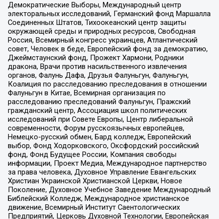
Демократические Выборы, Международный центр
электоральных исследований, Германский фонд Маршалла
Соединенных Штатов, Тихоокеанский центр защиты
окружающей среды и природных ресурсов, Свободная
Россия, Всемирный конгресс украинцев, Атлантический
совет, Человек в беде, Европейский фонд за демократию,
Джеймстаунский фонд, Прожект Хармони, Родники
дракона, Врачи против насильственного извлечения
органов, Фалунь Дафа, Друзья Фалуньгун, Фалуньгун,
Коалиция по расследованию преследования в отношении
Фалуньгун в Китае, Всемирная организация по
расследованию преследований Фалуньгун, Пражский
гражданский центр, Ассоциация школ политических
исследований при Совете Европы, Центр либеральной
современности, Форум русскоязычных европейцев,
Немецко-русский обмен, Бард колледж, Европейский
выбор, Фонд Ходорковского, Оксфордский российский
фонд, Фонд Будущее России, Компания свободы
информации, Проект Медиа, Международное партнерство
за права человека, Духовное Управление Евангельских
Христиан Украинской Христианской Церкви, Новое
Поколение, Духовное Учебное Заведение Международный
Библейский Колледж, Международное христианское
движение, Всемирный Институт Саентологических
Предприятий, Церковь Духовной Технологии, Европейская