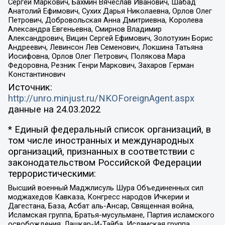
Сергей Маркович, Бахмин Вячеслав Иванович, Шабад
Анатолий Ефимович, Сухих Дарья Николаевна, Орлов Олег
Петрович, Добровольская Анна Дмитриевна, Королева
Александра Евгеньевна, Смирнов Владимир
Александрович, Вицин Сергей Ефимович, Золотухин Борис
Андреевич, Левинсон Лев Семенович, Локшина Татьяна
Иосифовна, Орлов Олег Петрович, Полякова Мара
Федоровна, Резник Генри Маркович, Захаров Герман
Константинович
Источник:
http://unro.minjust.ru/NKOForeignAgent.aspx
данные на
24.03.2022
* Единый федеральный список организаций, в
том числе иностранных и международных
организаций, признанных в соответствии с
законодательством Российской Федерации
террористическими:
Высший военный Маджлисуль Шура Объединенных сил
моджахедов Кавказа, Конгресс народов Ичкерии и
Дагестана, База, Асбат аль-Ансар, Священная война,
Исламская группа, Братья-мусульмане, Партия исламского
освобождения, Лашкар-И-Тайба, Исламская группа,