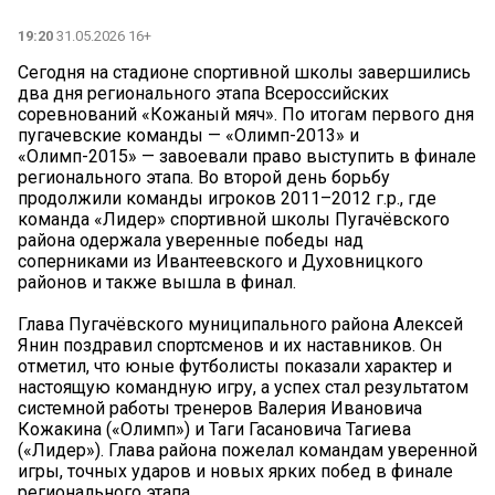
19:20
31.05.2026 16+
Сегодня на стадионе спортивной школы завершились
два дня регионального этапа Всероссийских
соревнований «Кожаный мяч». По итогам первого дня
пугачевские команды — «Олимп-2013» и
«Олимп-2015» — завоевали право выступить в финале
регионального этапа. Во второй день борьбу
продолжили команды игроков 2011–2012 г.р., где
команда «Лидер» спортивной школы Пугачёвского
района одержала уверенные победы над
соперниками из Ивантеевского и Духовницкого
районов и также вышла в финал.
Глава Пугачёвского муниципального района Алексей
Янин поздравил спортсменов и их наставников. Он
отметил, что юные футболисты показали характер и
настоящую командную игру, а успех стал результатом
системной работы тренеров Валерия Ивановича
Кожакина («Олимп») и Таги Гасановича Тагиева
(«Лидер»). Глава района пожелал командам уверенной
игры, точных ударов и новых ярких побед в финале
регионального этапа.