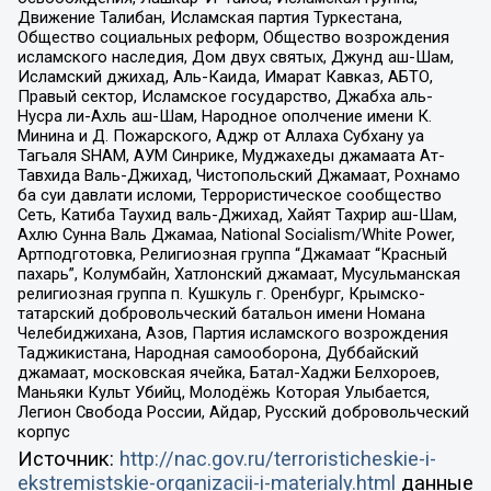
Движение Талибан, Исламская партия Туркестана,
Общество социальных реформ, Общество возрождения
исламского наследия, Дом двух святых, Джунд аш-Шам,
Исламский джихад, Аль-Каида, Имарат Кавказ, АБТО,
Правый сектор, Исламское государство, Джабха аль-
Нусра ли-Ахль аш-Шам, Народное ополчение имени К.
Минина и Д. Пожарского, Аджр от Аллаха Субхану уа
Тагьаля SHAM, АУМ Синрике, Муджахеды джамаата Ат-
Тавхида Валь-Джихад, Чистопольский Джамаат, Рохнамо
ба суи давлати исломи, Террористическое сообщество
Сеть, Катиба Таухид валь-Джихад, Хайят Тахрир аш-Шам,
Ахлю Сунна Валь Джамаа, National Socialism/White Power,
Артподготовка, Религиозная группа “Джамаат “Красный
пахарь”, Колумбайн, Хатлонский джамаат, Мусульманская
религиозная группа п. Кушкуль г. Оренбург, Крымско-
татарский добровольческий батальон имени Номана
Челебиджихана, Азов, Партия исламского возрождения
Таджикистана, Народная самооборона, Дуббайский
джамаат, московская ячейка, Батал-Хаджи Белхороев,
Маньяки Культ Убийц, Молодёжь Которая Улыбается,
Легион Свобода России, Айдар, Русский добровольческий
корпус
Источник:
http://nac.gov.ru/terroristicheskie-i-
ekstremistskie-organizacii-i-materialy.html
данные