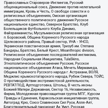
Православных Староверов-Инглингов, Русский
общенациональный союз, Движение против нелегальной
иммиграции, Кровь и Честь, О свободе совести и о
религиозных объединениях, Омская организация
общественного политического движения Русское
национальное единство, Северное Братство, Клуб
Болельщиков Футбольного Клуба Динамо,
Файзрахманисты, Мусульманская религиозная организация
п. Боровский, Община Коренного Русского народа
Щелковского района, Правый сектор, УНА - УНСО,
Украинская повстанческая армия, Тризуб им. Степана
Бандеры, Братство, Белый Крест, Misanthropic division,
Религиозное объединение последователей инглиизма,
Народная Социальная Инициатива, TulaSkins,
Этнополитическое объединение Русские, Русское
национальное объединение Атака, Мечеть Мирмамеда,
Община Коренного Русского народа г. Астрахани, ВОЛЯ,
Меджлис крымскотатарского народа, Рубеж Севера, ТОЙС,
О противодействии экстремистской деятельности,
РЕВТАТПОД, Артподготовка, Штольц, В честь иконы
Божией Матери Державная, Сектор 16, Независимость,
Фирма, Молодежная правозащитная группа МПГ, Курсом
Правды и Единения, Каракольская инициативная группа,
Автоград Крю, Союз Славянских Сил Руси, Алля-Аят,
Благотворительный пансионат Ак Умут, Русская