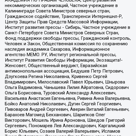
некоммерческих организаций, Частное учреждение в
Калининграде Совета Министров северных стран,
Гражданское содействие, Трансперенси Интернешнл-Р,
Центр Защиты Прав Средств Массовой Информации,
Институт развития прессы - Сибирь, Частное учреждение в
Санкт-Петербурге Совета Министров Северных Стран,
Фонд поддержки свободы прессы, Гражданский контроль,
Человек и Закон, Общественная комиссия по сохранению
наследия академика Сахарова, Информационное
агентство МЕМО. РУ, Институт региональной прессы,
Институт Развития Свободы Информации, Экозащита!-
Женсовет, Общественный вердикт, Евразийская
антимонопольная ассоциация, Бедушев Петр Петрович,
Дзугкоева Регина Николаевна, Кривенко Сергей
Владимирович, Милославский Павел Юрьевич, Шнырова
Ольга Вадимовна, Чанышева Лилия Айратовна, Сидорович
Ольга Борисовна, Туровский Александр Алексеевич,
Васильева Анастасия Евгеньевна, Ривина Анна Валерьевна,
Бойко Анатолий Николаевич, Дугин Сергей Георгиевич,
Пивоваров Андрей Сергеевич, Аверин Виталий Евгеньевич,
Барахоев Магомед Бекханович, Шарипков Олег
Викторович, Мошель Ирина Ароновна, Шведов Григорий
Сергеевич, Пономарев Лев Александрович, Каргалицкий
Борис Юльевич, Созаев Валерий Валерьевич, Исламов