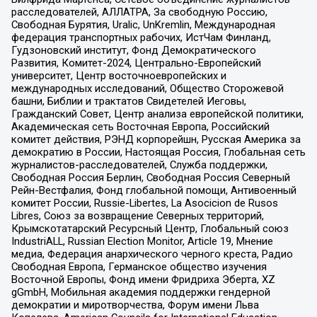
расследователей, АЛЛАТРА, За свободную Россию,
Свободная Бурятия, Uralic, UnKremlin, Международная
федерация транспортных рабочих, ИстЧам Финланд,
Гудзоновский институт, Фонд Демократического
Развития, Комитет-2024, Центрально-Европейский
университет, Центр восточноевропейских и
международных исследований, Общество Сторожевой
башни, Библии и трактатов Свидетелей Иеговы,
Гражданский Совет, Центр анализа европейской политики,
Академическая сеть Восточная Европа, Российский
комитет действия, РЭНД корпорейшн, Русская Америка за
демократию в России, Настоящая Россия, Глобальная сеть
журналистов-расследователей, Служба поддержки,
Свободная Россия Берлин, Свободная Россия Северный
Рейн-Вестфалия, Фонд глобальной помощи, Антивоенный
комитет России, Russie-Libertes, La Asocicion de Rusos
Libres, Союз за возвращение Северных территорий,
Крымскотатарский Ресурсный Центр, Глобальный союз
IndustriALL, Russian Election Monitor, Article 19, Мнение
медиа, Федерация анархического черного креста, Радио
Свободная Европа, Германское общество изучения
Восточной Европы, Фонд имени Фридриха Эберта, XZ
gGmbH, Мобильная академия поддержки гендерной
демократии и миротворчества, Форум имени Льва