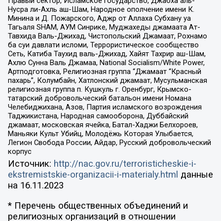
Правый сектор, Исламское государство, Джабха аль-
Нусра ли-Ахль аш-Шам, Народное ополчение имени К.
Минина и Д. Пожарского, Аджр от Аллаха Субхану уа
Тагьаля SHAM, АУМ Синрике, Муджахеды джамаата Ат-
Тавхида Валь-Джихад, Чистопольский Джамаат, Рохнамо
ба суи давлати исломи, Террористическое сообщество
Сеть, Катиба Таухид валь-Джихад, Хайят Тахрир аш-Шам,
Ахлю Сунна Валь Джамаа, National Socialism/White Power,
Артподготовка, Религиозная группа “Джамаат “Красный
пахарь”, Колумбайн, Хатлонский джамаат, Мусульманская
религиозная группа п. Кушкуль г. Оренбург, Крымско-
татарский добровольческий батальон имени Номана
Челебиджихана, Азов, Партия исламского возрождения
Таджикистана, Народная самооборона, Дуббайский
джамаат, московская ячейка, Батал-Хаджи Белхороев,
Маньяки Культ Убийц, Молодёжь Которая Улыбается,
Легион Свобода России, Айдар, Русский добровольческий
корпус
Источник:
http://nac.gov.ru/terroristicheskie-i-
ekstremistskie-organizacii-i-materialy.html
данные
на
16.11.2023
* Перечень общественных объединений и
религиозных организаций в отношении