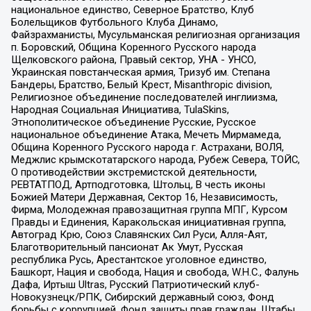
национальное единство, Северное Братство, Клуб
Болельщиков Футбольного Клуба Динамо,
Файзрахманисты, Мусульманская религиозная организация
п. Боровский, Община Коренного Русского народа
Щелковского района, Правый сектор, УНА - УНСО,
Украинская повстанческая армия, Тризуб им. Степана
Бандеры, Братство, Белый Крест, Misanthropic division,
Религиозное объединение последователей инглиизма,
Народная Социальная Инициатива, TulaSkins,
Этнополитическое объединение Русские, Русское
национальное объединение Атака, Мечеть Мирмамеда,
Община Коренного Русского народа г. Астрахани, ВОЛЯ,
Меджлис крымскотатарского народа, Рубеж Севера, ТОЙС,
О противодействии экстремистской деятельности,
РЕВТАТПОД, Артподготовка, Штольц, В честь иконы
Божией Матери Державная, Сектор 16, Независимость,
Фирма, Молодежная правозащитная группа МПГ, Курсом
Правды и Единения, Каракольская инициативная группа,
Автоград Крю, Союз Славянских Сил Руси, Алля-Аят,
Благотворительный пансионат Ак Умут, Русская
республика Русь, Арестантское уголовное единство,
Башкорт, Нация и свобода, Нация и свобода, W.H.С., Фалунь
Дафа, Иртыш Ultras, Русский Патриотический клуб-
Новокузнецк/РПК, Сибирский державный союз, Фонд
борьбы с коррупцией, Фонд защиты прав граждан, Штабы