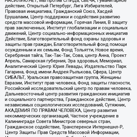
НАСИЛИЮ.НЕТ, Мы против СПИДа, СВЕЧА, Гуманитарное
действие, Открытый Петербург, Лига Избирателей,
Правовая инициатива, Гражданский Союз, Хасдей
Ерушалаим, Центр поддержки и содействия развитию
средств массовой информации, Горячая Линия, В защиту
прав заключенных, Институт глобализации и социальных
движений, Центр социально-информационных инициатив
Действие, Благотворительный фонд охраны здоровья и
защиты прав граждан, Благотворительный фонд помощи
осужденным и их семьям, Фонд Тольятти, Новое время,
Серебряная тайга, Так-Так-Так, Сова, центр Анна, Проект
Апрель, Самарская губерния, Эра здоровья, Мемориал,
Аналитический Центр Юрия Левады, Издательство Парк
Гагарина, Фонд имени Андрея Рылькова, Сфера, Центр
СИБАЛЬТ, Уральская правозащитная группа, Женщины
Евразии, Институт прав человека, Фонд защиты гласности,
Российский исследовательский центр по правам человека,
Дальневосточный центр развития гражданских инициатив
и социального партнерства, Гражданское действие, Центр
независимых социологических исследований, Сутяжник,
АКАДЕМИЯ ПО ПРАВАМ ЧЕЛОВЕКА, Центр развития
некоммерческих организаций, Частное учреждение в
Калининграде Совета Министров северных стран,
Гражданское содействие, Трансперенси Интернешнл-Р,
Центр Защиты Прав Средств Массовой Информации,