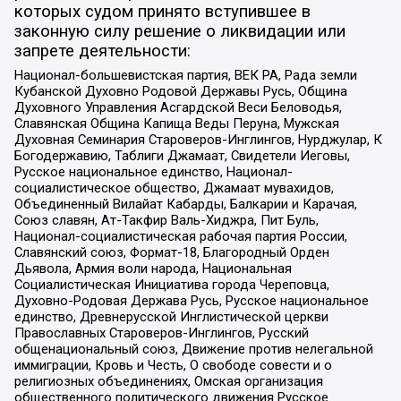
которых судом принято вступившее в
законную силу решение о ликвидации или
запрете деятельности:
Национал-большевистская партия, ВЕК РА, Рада земли
Кубанской Духовно Родовой Державы Русь, Община
Духовного Управления Асгардской Веси Беловодья,
Славянская Община Капища Веды Перуна, Мужская
Духовная Семинария Староверов-Инглингов, Нурджулар, К
Богодержавию, Таблиги Джамаат, Свидетели Иеговы,
Русское национальное единство, Национал-
социалистическое общество, Джамаат мувахидов,
Объединенный Вилайат Кабарды, Балкарии и Карачая,
Союз славян, Ат-Такфир Валь-Хиджра, Пит Буль,
Национал-социалистическая рабочая партия России,
Славянский союз, Формат-18, Благородный Орден
Дьявола, Армия воли народа, Национальная
Социалистическая Инициатива города Череповца,
Духовно-Родовая Держава Русь, Русское национальное
единство, Древнерусской Инглистической церкви
Православных Староверов-Инглингов, Русский
общенациональный союз, Движение против нелегальной
иммиграции, Кровь и Честь, О свободе совести и о
религиозных объединениях, Омская организация
общественного политического движения Русское