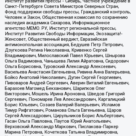
Институт развития прессы - Сибирь, Частное учреждение в
Санкт-Петербурге Совета Министров Северных Стран,
Фонд поддержки свободы прессы, Гражданский контроль,
Человек и Закон, Общественная комиссия по сохранению
наследия академика Сахарова, Информационное
агентство МЕМО. РУ, Институт региональной прессы,
Институт Развития Свободы Информации, Экозащита!-
Женсовет, Общественный вердикт, Евразийская
антимонопольная ассоциация, Бедушев Петр Петрович,
Дзугкоева Регина Николаевна, Кривенко Сергей
Владимирович, Милославский Павел Юрьевич, Шнырова
Ольга Вадимовна, Чанышева Лилия Айратовна, Сидорович
Ольга Борисовна, Туровский Александр Алексеевич,
Васильева Анастасия Евгеньевна, Ривина Анна Валерьевна,
Бойко Анатолий Николаевич, Дугин Сергей Георгиевич,
Пивоваров Андрей Сергеевич, Аверин Виталий Евгеньевич,
Барахоев Магомед Бекханович, Шарипков Олег
Викторович, Мошель Ирина Ароновна, Шведов Григорий
Сергеевич, Пономарев Лев Александрович, Каргалицкий
Борис Юльевич, Созаев Валерий Валерьевич, Исламов
Тимур Рифгатович, Романова Ольга Евгеньевна, Щаров
Сергей Алексадрович, Цирульников Борис Альбертович,
Гасан Ольга Павловна, Паутов Юрий Анатольевич,
Верховский Александр Маркович, Пислакова-Паркер
Марина Петровна, Кочеткова Татьяна Владимировна,