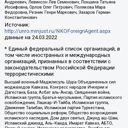
Андреевич, Левинсон Лев Семенович, Локшина Татьяна
Иосифовна, Орлов Олег Петрович, Полякова Мара
Федоровна, Резник Генри Маркович, Захаров Герман
Константинович
Источник:
http://unro.minjust.ru/NKOForeignAgent.aspx
данные на
24.03.2022
* Единый федеральный список организаций, в
том числе иностранных и международных
организаций, признанных в соответствии с
законодательством Российской Федерации
террористическими:
Высший военный Маджлисуль Шура Объединенных сил
моджахедов Кавказа, Конгресс народов Ичкерии и
Дагестана, База, Асбат аль-Ансар, Священная война,
Исламская группа, Братья-мусульмане, Партия исламского
освобождения, Лашкар-И-Тайба, Исламская группа,
Движение Талибан, Исламская партия Туркестана,
Общество социальных реформ, Общество возрождения
исламского наследия, Дом двух святых, Джунд аш-Шам,
Исламский джихад, Аль-Каида, Имарат Кавказ, АБТО,