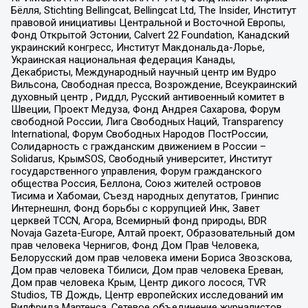
Бёлля, Stichting Bellingcat, Bellingcat Ltd, The Insider, Институт
правовой инициативы Центральной и Восточной Европы,
Фонд Открытой Эстонии, Calvert 22 Foundation, Канадский
украинский конгресс, Институт Макдональда-Лорье,
Украинская национальная федерация Канады,
Декабристы, Международный научный центр им Вудро
Вильсона, Свободная пресса, Возрождение, Всеукраинский
духовный центр , Риддл, Русский антивоенный комитет в
Швеции, Проект Медуза, Фонд Андрея Сахарова, Форум
свободной России, Лига Свободных Наций, Transparеncy
International, Форум Свободных Народов ПостРоссии,
Солидарность с гражданским движением в России –
Solidarus, КрымSOS, Свободный университет, Институт
государственного управления, Форум гражданского
общества Россия, Беллона, Союз жителей островов
Тисима и Хабомаи, Съезд народных депутатов, Гринпис
Интернешнл, Фонд борьбы с коррупцией Инк, Завет
церквей TCCN, Агора, Всемирный фонд природы, BDR
Novaja Gazeta-Europe, Алтай проект, Образовательный дом
прав человека Чернигов, Фонд Дом Прав Человека,
Белорусский дом прав человека имени Бориса Звозскова,
Дом прав человека Тбилиси, Дом прав человека Ереван,
Дом прав человека Крым, Центр дикого лосося, TVR
Studios, ТВ Дождь, Центр европейских исследований им
Вилфрида Мартенса, Сетевое объединение журналистов