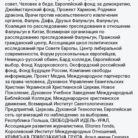
совет, Человек в беде, Европейский фонд за демократию,
Джеймстаунский фонд, Прожект Хармони, Родники
дракона, Врачи против насильственного извлечения
органов, Фалунь Дафа, Друзья Фалуньгун, Фалуньгун,
Коалиция по расследованию преследования в отношении
Фалуньгун в Китае, Всемирная организация по
расследованию преследований Фалуньгун, Пражский
гражданский центр, Ассоциация школ политических
исследований при Совете Европы, Центр либеральной
современности, Форум русскоязычных европейцев,
Немецко-русский обмен, Бард колледж, Европейский
выбор, Фонд Ходорковского, Оксфордский российский
фонд, Фонд Будущее России, Компания свободы
информации, Проект Медиа, Международное партнерство
за права человека, Духовное Управление Евангельских
Христиан Украинской Христианской Церкви, Новое
Поколение, Духовное Учебное Заведение Международный
Библейский Колледж, Международное христианское
движение, Всемирный Институт Саентологических
Предприятий, Церковь Духовной Технологии, Европейская
сеть организаций по наблюдению за выборами,
Республика Польша, СВОБОДНЫЙ ИДЕЛЬ-УРАЛ,
Ассоциация развития журналистики, IStories fonds,
Королевский Институт Международных Отношений,
КРИМСЬКА ПРАВОЗАХИСНА ГРУПА, Фонд имени Генриха