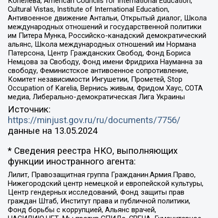
Копелева, American Councils for International Education,
Cultural Vistas, Institute of International Education,
Антивоенное движение Антальи, Открытый диалог, Школа
международных отношений и государственной политики
им Питера Мунка, Российско-канадский демократический
альянс, Школа международных отношений им Нормана
Патерсона, Центр Гражданских Свобод, Фонд Бориса
Немцова за Свободу, Фонд имени Фридриха Науманна за
свободу, Феминистское антивоенное сопротивление,
Комитет независимости Ингушетии, Прометей, Stop
Occupation of Karelia, Вернись живым, Фридом Хаус, СОТА
медиа, Либерально-демократическая Лига Украины
Источник:
https://minjust.gov.ru/ru/documents/7756/
данные на
13.05.2024
* Сведения реестра НКО, выполняющих
функции иностранного агента:
Лилит, Правозащитная группа Гражданин.Армия.Право,
Нижегородский центр немецкой и европейской культуры,
Центр гендерных исследований, Фонд защиты прав
граждан Штаб, Институт права и публичной политики,
Фонд борьбы с коррупцией, Альянс врачей,