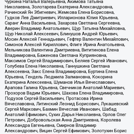
Чуркина Наталья Валерьевна, Акимова Татьяна
Николаевна, Золотарева Екатерина Александровна,
Рачинский Ян Збигневич, Жемкова Елена Борисовна,
Гудков Лев Дмитриевич, Илларионова Юлия Юрьевна,
Саранг Анна Васильевна, Захарова Светлана Сергеевна,
Аверин Владимир Анатольевич, Щур Татьяна Михайловна,
Щур Николай Алексеевич, Блинушов Андрей Юрьевич,
Мосин Алексей Геннадьевич, Гефтер Валентин Михайлович,
Симонов Алексей Кириллович, Флиге Ирина Анатольевна,
Мельникова Валентина Дмитриевна, Вититинова Елена
Владимировна, Баженова Светлана Куприяновна,
Максимов Сергей Владимирович, Беляев Сергей Иванович,
Голубева Елена Николаевна, Ганнушкина Светлана
Алексеевна, Закс Елена Владимировна, Буртина Елена
Юрьевна, Гендель Людмила Залмановна, Кокорина
Екатерина Алексеевна, Шуманов Илья Вячеславович,
Арапова Галина Юрьевна, Свечников Анатолий Мариевич,
Прохоров Вадим Юрьевич, Шахова Елена Владимировна,
Подузов Сергей Васильевич, Протасова Ирина
Вячеславовна, Литинский Леонид Борисович, Лукашевский
Сергей Маркович, Бахмин Вячеслав Иванович, Шабад
Анатолий Ефимович, Сухих Дарья Николаевна, Орлов Олег
Петрович, Добровольская Анна Дмитриевна, Королева
Александра Евгеньевна, Смирнов Владимир
Александрович, Вицин Сергей Ефимович, Золотухин Борис