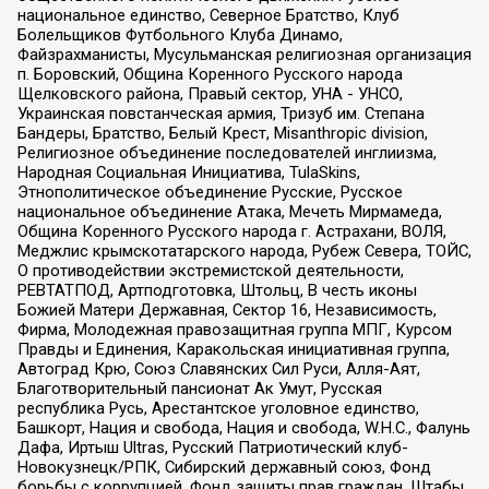
национальное единство, Северное Братство, Клуб
Болельщиков Футбольного Клуба Динамо,
Файзрахманисты, Мусульманская религиозная организация
п. Боровский, Община Коренного Русского народа
Щелковского района, Правый сектор, УНА - УНСО,
Украинская повстанческая армия, Тризуб им. Степана
Бандеры, Братство, Белый Крест, Misanthropic division,
Религиозное объединение последователей инглиизма,
Народная Социальная Инициатива, TulaSkins,
Этнополитическое объединение Русские, Русское
национальное объединение Атака, Мечеть Мирмамеда,
Община Коренного Русского народа г. Астрахани, ВОЛЯ,
Меджлис крымскотатарского народа, Рубеж Севера, ТОЙС,
О противодействии экстремистской деятельности,
РЕВТАТПОД, Артподготовка, Штольц, В честь иконы
Божией Матери Державная, Сектор 16, Независимость,
Фирма, Молодежная правозащитная группа МПГ, Курсом
Правды и Единения, Каракольская инициативная группа,
Автоград Крю, Союз Славянских Сил Руси, Алля-Аят,
Благотворительный пансионат Ак Умут, Русская
республика Русь, Арестантское уголовное единство,
Башкорт, Нация и свобода, Нация и свобода, W.H.С., Фалунь
Дафа, Иртыш Ultras, Русский Патриотический клуб-
Новокузнецк/РПК, Сибирский державный союз, Фонд
борьбы с коррупцией, Фонд защиты прав граждан, Штабы