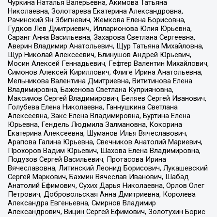
Чуркина Наталья Валерьевна, Акимова Татьяна
Николаевна, Золотарева Екатерина Александровна,
Рачинский Ян Збигневич, Жемкова Елена Борисовна,
Гудков Лев Дмитриевич, Илларионова Юлия Юрьевна,
Саранг Анна Васильевна, Захарова Светлана Сергеевна,
Аверин Владимир Анатольевич, Щур Татьяна Михайловна,
Щур Николай Алексеевич, Блинушов Андрей Юрьевич,
Мосин Алексей Геннадьевич, Гефтер Валентин Михайлович,
Симонов Алексей Кириллович, Флиге Ирина Анатольевна,
Мельникова Валентина Дмитриевна, Вититинова Елена
Владимировна, Баженова Светлана Куприяновна,
Максимов Сергей Владимирович, Беляев Сергей Иванович,
Голубева Елена Николаевна, Ганнушкина Светлана
Алексеевна, Закс Елена Владимировна, Буртина Елена
Юрьевна, Гендель Людмила Залмановна, Кокорина
Екатерина Алексеевна, Шуманов Илья Вячеславович,
Арапова Галина Юрьевна, Свечников Анатолий Мариевич,
Прохоров Вадим Юрьевич, Шахова Елена Владимировна,
Подузов Сергей Васильевич, Протасова Ирина
Вячеславовна, Литинский Леонид Борисович, Лукашевский
Сергей Маркович, Бахмин Вячеслав Иванович, Шабад
Анатолий Ефимович, Сухих Дарья Николаевна, Орлов Олег
Петрович, Добровольская Анна Дмитриевна, Королева
Александра Евгеньевна, Смирнов Владимир
Александрович, Вицин Сергей Ефимович, Золотухин Борис