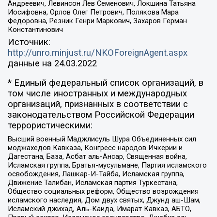
Андреевич, Левинсон Лев Семенович, Локшина Татьяна
Иосифовна, Орлов Олег Петрович, Полякова Мара
Федоровна, Резник Генри Маркович, Захаров Герман
Константинович
Источник:
http://unro.minjust.ru/NKOForeignAgent.aspx
данные на
24.03.2022
* Единый федеральный список организаций, в
том числе иностранных и международных
организаций, признанных в соответствии с
законодательством Российской Федерации
террористическими:
Высший военный Маджлисуль Шура Объединенных сил
моджахедов Кавказа, Конгресс народов Ичкерии и
Дагестана, База, Асбат аль-Ансар, Священная война,
Исламская группа, Братья-мусульмане, Партия исламского
освобождения, Лашкар-И-Тайба, Исламская группа,
Движение Талибан, Исламская партия Туркестана,
Общество социальных реформ, Общество возрождения
исламского наследия, Дом двух святых, Джунд аш-Шам,
Исламский джихад, Аль-Каида, Имарат Кавказ, АБТО,