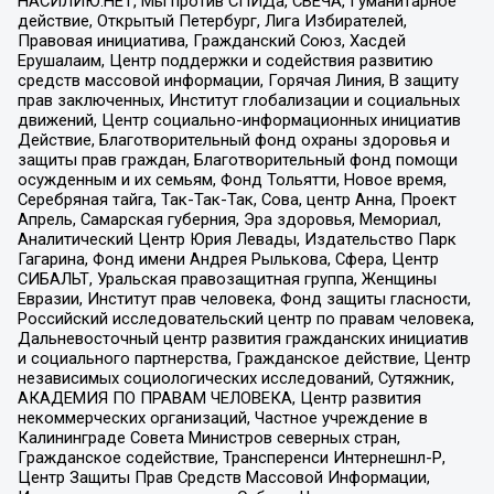
НАСИЛИЮ.НЕТ, Мы против СПИДа, СВЕЧА, Гуманитарное
действие, Открытый Петербург, Лига Избирателей,
Правовая инициатива, Гражданский Союз, Хасдей
Ерушалаим, Центр поддержки и содействия развитию
средств массовой информации, Горячая Линия, В защиту
прав заключенных, Институт глобализации и социальных
движений, Центр социально-информационных инициатив
Действие, Благотворительный фонд охраны здоровья и
защиты прав граждан, Благотворительный фонд помощи
осужденным и их семьям, Фонд Тольятти, Новое время,
Серебряная тайга, Так-Так-Так, Сова, центр Анна, Проект
Апрель, Самарская губерния, Эра здоровья, Мемориал,
Аналитический Центр Юрия Левады, Издательство Парк
Гагарина, Фонд имени Андрея Рылькова, Сфера, Центр
СИБАЛЬТ, Уральская правозащитная группа, Женщины
Евразии, Институт прав человека, Фонд защиты гласности,
Российский исследовательский центр по правам человека,
Дальневосточный центр развития гражданских инициатив
и социального партнерства, Гражданское действие, Центр
независимых социологических исследований, Сутяжник,
АКАДЕМИЯ ПО ПРАВАМ ЧЕЛОВЕКА, Центр развития
некоммерческих организаций, Частное учреждение в
Калининграде Совета Министров северных стран,
Гражданское содействие, Трансперенси Интернешнл-Р,
Центр Защиты Прав Средств Массовой Информации,