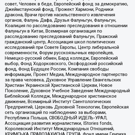
совет, Человек в беде, Европейский фонд за демократию,
Джеймстаунский фонд, Прожект Хармони, Родники
дракона, Врачи против насильственного извлечения
органов, Фалунь Дафа, Друзья Фалуньгун, Фалуньгун,
Коалиция по расследованию преследования в отношении
Фалуньгун в Китае, Всемирная организация по
расследованию преследований Фалуньгун, Пражский
гражданский центр, Ассоциация школ политических
исследований при Совете Европы, Центр либеральной
современности, Форум русскоязычных европейцев,
Немецко-русский обмен, Бард колледж, Европейский
выбор, Фонд Ходорковского, Оксфордский российский
фонд, Фонд Будущее России, Компания свободы
информации, Проект Медиа, Международное партнерство
за права человека, Духовное Управление Евангельских
Христиан Украинской Христианской Церкви, Новое
Поколение, Духовное Учебное Заведение Международный
Библейский Колледж, Международное христианское
движение, Всемирный Институт Саентологических
Предприятий, Церковь Духовной Технологии, Европейская
сеть организаций по наблюдению за выборами,
Республика Польша, СВОБОДНЫЙ ИДЕЛЬ-УРАЛ,
Ассоциация развития журналистики, IStories fonds,
Королевский Институт Международных Отношений,
КРИМСЬКА ПРАВОЗАХИСНА ГРУПА, Фонд имени Генриха