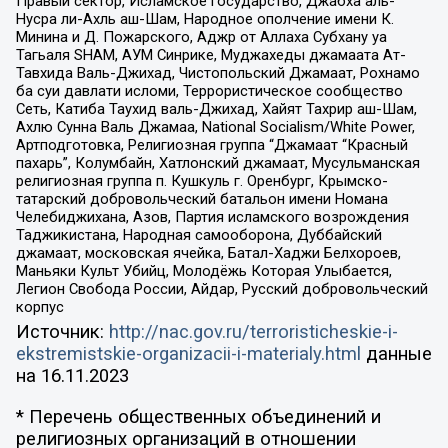
Правый сектор, Исламское государство, Джабха аль-
Нусра ли-Ахль аш-Шам, Народное ополчение имени К.
Минина и Д. Пожарского, Аджр от Аллаха Субхану уа
Тагьаля SHAM, АУМ Синрике, Муджахеды джамаата Ат-
Тавхида Валь-Джихад, Чистопольский Джамаат, Рохнамо
ба суи давлати исломи, Террористическое сообщество
Сеть, Катиба Таухид валь-Джихад, Хайят Тахрир аш-Шам,
Ахлю Сунна Валь Джамаа, National Socialism/White Power,
Артподготовка, Религиозная группа “Джамаат “Красный
пахарь”, Колумбайн, Хатлонский джамаат, Мусульманская
религиозная группа п. Кушкуль г. Оренбург, Крымско-
татарский добровольческий батальон имени Номана
Челебиджихана, Азов, Партия исламского возрождения
Таджикистана, Народная самооборона, Дуббайский
джамаат, московская ячейка, Батал-Хаджи Белхороев,
Маньяки Культ Убийц, Молодёжь Которая Улыбается,
Легион Свобода России, Айдар, Русский добровольческий
корпус
Источник:
http://nac.gov.ru/terroristicheskie-i-
ekstremistskie-organizacii-i-materialy.html
данные
на
16.11.2023
* Перечень общественных объединений и
религиозных организаций в отношении