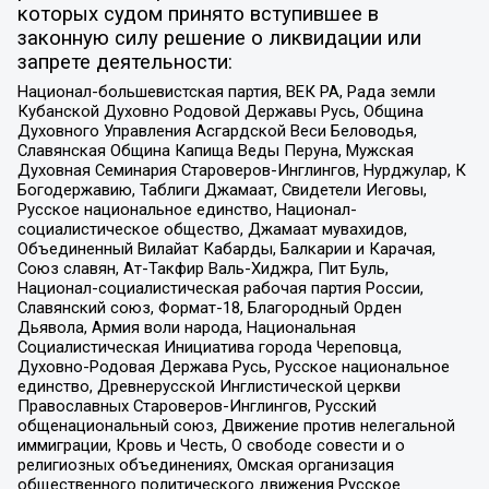
которых судом принято вступившее в
законную силу решение о ликвидации или
запрете деятельности:
Национал-большевистская партия, ВЕК РА, Рада земли
Кубанской Духовно Родовой Державы Русь, Община
Духовного Управления Асгардской Веси Беловодья,
Славянская Община Капища Веды Перуна, Мужская
Духовная Семинария Староверов-Инглингов, Нурджулар, К
Богодержавию, Таблиги Джамаат, Свидетели Иеговы,
Русское национальное единство, Национал-
социалистическое общество, Джамаат мувахидов,
Объединенный Вилайат Кабарды, Балкарии и Карачая,
Союз славян, Ат-Такфир Валь-Хиджра, Пит Буль,
Национал-социалистическая рабочая партия России,
Славянский союз, Формат-18, Благородный Орден
Дьявола, Армия воли народа, Национальная
Социалистическая Инициатива города Череповца,
Духовно-Родовая Держава Русь, Русское национальное
единство, Древнерусской Инглистической церкви
Православных Староверов-Инглингов, Русский
общенациональный союз, Движение против нелегальной
иммиграции, Кровь и Честь, О свободе совести и о
религиозных объединениях, Омская организация
общественного политического движения Русское