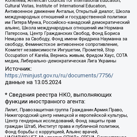
Копелева, American Councils for International Education,
Cultural Vistas, Institute of International Education,
Антивоенное движение Антальи, Открытый диалог, Школа
международных отношений и государственной политики
им Питера Мунка, Российско-канадский демократический
альянс, Школа международных отношений им Нормана
Патерсона, Центр Гражданских Свобод, Фонд Бориса
Немцова за Свободу, Фонд имени Фридриха Науманна за
свободу, Феминистское антивоенное сопротивление,
Комитет независимости Ингушетии, Прометей, Stop
Occupation of Karelia, Вернись живым, Фридом Хаус, СОТА
медиа, Либерально-демократическая Лига Украины
Источник:
https://minjust.gov.ru/ru/documents/7756/
данные на
13.05.2024
* Сведения реестра НКО, выполняющих
функции иностранного агента:
Лилит, Правозащитная группа Гражданин.Армия.Право,
Нижегородский центр немецкой и европейской культуры,
Центр гендерных исследований, Фонд защиты прав
граждан Штаб, Институт права и публичной политики,
Фонд борьбы с коррупцией, Альянс врачей,