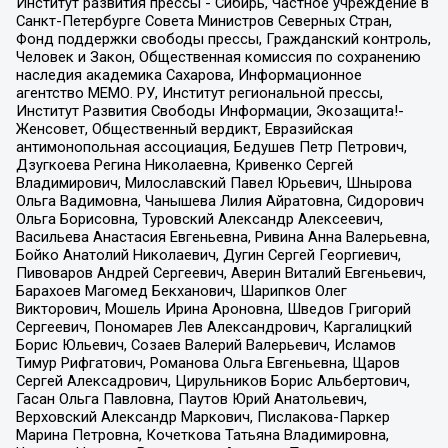
Институт развития прессы - Сибирь, Частное учреждение в
Санкт-Петербурге Совета Министров Северных Стран,
Фонд поддержки свободы прессы, Гражданский контроль,
Человек и Закон, Общественная комиссия по сохранению
наследия академика Сахарова, Информационное
агентство МЕМО. РУ, Институт региональной прессы,
Институт Развития Свободы Информации, Экозащита!-
Женсовет, Общественный вердикт, Евразийская
антимонопольная ассоциация, Бедушев Петр Петрович,
Дзугкоева Регина Николаевна, Кривенко Сергей
Владимирович, Милославский Павел Юрьевич, Шнырова
Ольга Вадимовна, Чанышева Лилия Айратовна, Сидорович
Ольга Борисовна, Туровский Александр Алексеевич,
Васильева Анастасия Евгеньевна, Ривина Анна Валерьевна,
Бойко Анатолий Николаевич, Дугин Сергей Георгиевич,
Пивоваров Андрей Сергеевич, Аверин Виталий Евгеньевич,
Барахоев Магомед Бекханович, Шарипков Олег
Викторович, Мошель Ирина Ароновна, Шведов Григорий
Сергеевич, Пономарев Лев Александрович, Каргалицкий
Борис Юльевич, Созаев Валерий Валерьевич, Исламов
Тимур Рифгатович, Романова Ольга Евгеньевна, Щаров
Сергей Алексадрович, Цирульников Борис Альбертович,
Гасан Ольга Павловна, Паутов Юрий Анатольевич,
Верховский Александр Маркович, Пислакова-Паркер
Марина Петровна, Кочеткова Татьяна Владимировна,