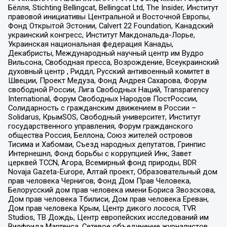
Бёлля, Stichting Bellingcat, Bellingcat Ltd, The Insider, Институт
правовой инициативы Центральной и Восточной Европы,
Фонд Открытой Эстонии, Calvert 22 Foundation, Канадский
украинский конгресс, Институт Макдональда-Лорье,
Украинская национальная федерация Канады,
Декабристы, Международный научный центр им Вудро
Вильсона, Свободная пресса, Возрождение, Всеукраинский
духовный центр , Риддл, Русский антивоенный комитет в
Швеции, Проект Медуза, Фонд Андрея Сахарова, Форум
свободной России, Лига Свободных Наций, Transparеncy
International, Форум Свободных Народов ПостРоссии,
Солидарность с гражданским движением в России –
Solidarus, КрымSOS, Свободный университет, Институт
государственного управления, Форум гражданского
общества Россия, Беллона, Союз жителей островов
Тисима и Хабомаи, Съезд народных депутатов, Гринпис
Интернешнл, Фонд борьбы с коррупцией Инк, Завет
церквей TCCN, Агора, Всемирный фонд природы, BDR
Novaja Gazeta-Europe, Алтай проект, Образовательный дом
прав человека Чернигов, Фонд Дом Прав Человека,
Белорусский дом прав человека имени Бориса Звозскова,
Дом прав человека Тбилиси, Дом прав человека Ереван,
Дом прав человека Крым, Центр дикого лосося, TVR
Studios, ТВ Дождь, Центр европейских исследований им
Вилфрида Мартенса, Сетевое объединение журналистов