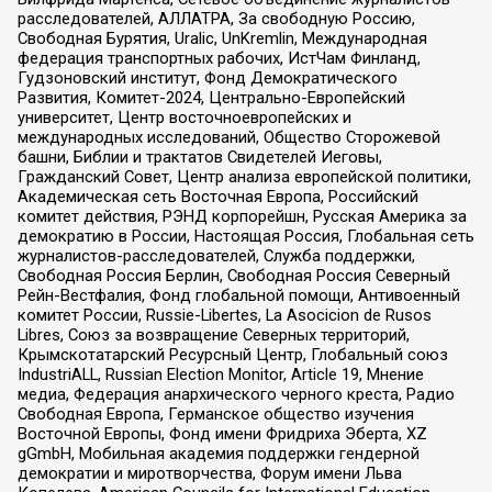
расследователей, АЛЛАТРА, За свободную Россию,
Свободная Бурятия, Uralic, UnKremlin, Международная
федерация транспортных рабочих, ИстЧам Финланд,
Гудзоновский институт, Фонд Демократического
Развития, Комитет-2024, Центрально-Европейский
университет, Центр восточноевропейских и
международных исследований, Общество Сторожевой
башни, Библии и трактатов Свидетелей Иеговы,
Гражданский Совет, Центр анализа европейской политики,
Академическая сеть Восточная Европа, Российский
комитет действия, РЭНД корпорейшн, Русская Америка за
демократию в России, Настоящая Россия, Глобальная сеть
журналистов-расследователей, Служба поддержки,
Свободная Россия Берлин, Свободная Россия Северный
Рейн-Вестфалия, Фонд глобальной помощи, Антивоенный
комитет России, Russie-Libertes, La Asocicion de Rusos
Libres, Союз за возвращение Северных территорий,
Крымскотатарский Ресурсный Центр, Глобальный союз
IndustriALL, Russian Election Monitor, Article 19, Мнение
медиа, Федерация анархического черного креста, Радио
Свободная Европа, Германское общество изучения
Восточной Европы, Фонд имени Фридриха Эберта, XZ
gGmbH, Мобильная академия поддержки гендерной
демократии и миротворчества, Форум имени Льва