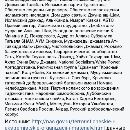
Движение Талибан, Исламская партия Туркестана,
Общество социальных реформ, Общество возрождения
исламского наследия, Дом двух святых, Джунд аш-Шам,
Исламский джихад, Аль-Каида, Имарат Кавказ, АБТО,
Правый сектор, Исламское государство, Джабха аль-
Нусра ли-Ахль аш-Шам, Народное ополчение имени К.
Минина и Д. Пожарского, Аджр от Аллаха Субхану уа
Тагьаля SHAM, АУМ Синрике, Муджахеды джамаата Ат-
Тавхида Валь-Джихад, Чистопольский Джамаат, Рохнамо
ба суи давлати исломи, Террористическое сообщество
Сеть, Катиба Таухид валь-Джихад, Хайят Тахрир аш-Шам,
Ахлю Сунна Валь Джамаа, National Socialism/White Power,
Артподготовка, Религиозная группа “Джамаат “Красный
пахарь”, Колумбайн, Хатлонский джамаат, Мусульманская
религиозная группа п. Кушкуль г. Оренбург, Крымско-
татарский добровольческий батальон имени Номана
Челебиджихана, Азов, Партия исламского возрождения
Таджикистана, Народная самооборона, Дуббайский
джамаат, московская ячейка, Батал-Хаджи Белхороев,
Маньяки Культ Убийц, Молодёжь Которая Улыбается,
Легион Свобода России, Айдар, Русский добровольческий
корпус
Источник:
http://nac.gov.ru/terroristicheskie-i-
ekstremistskie-organizacii-i-materialy.html
данные