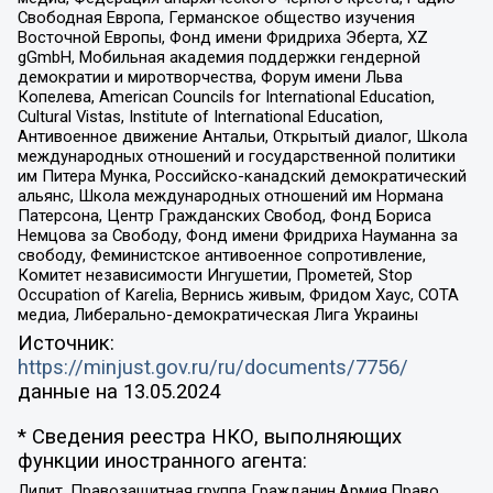
Свободная Европа, Германское общество изучения
Восточной Европы, Фонд имени Фридриха Эберта, XZ
gGmbH, Мобильная академия поддержки гендерной
демократии и миротворчества, Форум имени Льва
Копелева, American Councils for International Education,
Cultural Vistas, Institute of International Education,
Антивоенное движение Антальи, Открытый диалог, Школа
международных отношений и государственной политики
им Питера Мунка, Российско-канадский демократический
альянс, Школа международных отношений им Нормана
Патерсона, Центр Гражданских Свобод, Фонд Бориса
Немцова за Свободу, Фонд имени Фридриха Науманна за
свободу, Феминистское антивоенное сопротивление,
Комитет независимости Ингушетии, Прометей, Stop
Occupation of Karelia, Вернись живым, Фридом Хаус, СОТА
медиа, Либерально-демократическая Лига Украины
Источник:
https://minjust.gov.ru/ru/documents/7756/
данные на
13.05.2024
* Сведения реестра НКО, выполняющих
функции иностранного агента:
Лилит, Правозащитная группа Гражданин.Армия.Право,