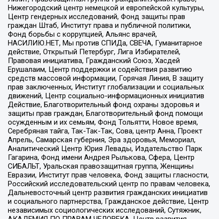
Нижегородский центр немецкой и европейской культуры,
Центр гендерных исследований, Фонд защиты прав
граждан Штаб, Институт права и публичной политики,
Фонд борьбы с коррупцией, Альянс врачей,
НАСИЛИЮ.НЕТ, Мы против СПИДа, СВЕЧА, Гуманитарное
действие, Открытый Петербург, Лига Избирателей,
Правовая инициатива, Гражданский Союз, Хасдей
Ерушалаим, Центр поддержки и содействия развитию
средств массовой информации, Горячая Линия, В защиту
прав заключенных, Институт глобализации и социальных
движений, Центр социально-информационных инициатив
Действие, Благотворительный фонд охраны здоровья и
защиты прав граждан, Благотворительный фонд помощи
осужденным и их семьям, Фонд Тольятти, Новое время,
Серебряная тайга, Так-Так-Так, Сова, центр Анна, Проект
Апрель, Самарская губерния, Эра здоровья, Мемориал,
Аналитический Центр Юрия Левады, Издательство Парк
Гагарина, Фонд имени Андрея Рылькова, Сфера, Центр
СИБАЛЬТ, Уральская правозащитная группа, Женщины
Евразии, Институт прав человека, Фонд защиты гласности,
Российский исследовательский центр по правам человека,
Дальневосточный центр развития гражданских инициатив
и социального партнерства, Гражданское действие, Центр
независимых социологических исследований, Сутяжник,
АКАДЕМИЯ ПО ПРАВАМ ЧЕЛОВЕКА, Центр развития