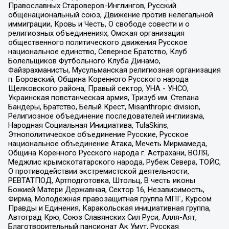
Православных Староверов-Инглингов, Русский
общенациональный союз, Движение против нелегальной
иммиграции, Кровь и Честь, О свободе совести и о
религиозных объединениях, Омская организация
общественного политического движения Русское
национальное единство, Северное Братство, Клуб
Болельщиков Футбольного Клуба Динамо,
Файзрахманисты, Мусульманская религиозная организация
п. Боровский, Община Коренного Русского народа
Щелковского района, Правый сектор, УНА - УНСО,
Украинская повстанческая армия, Тризуб им. Степана
Бандеры, Братство, Белый Крест, Misanthropic division,
Религиозное объединение последователей инглиизма,
Народная Социальная Инициатива, TulaSkins,
Этнополитическое объединение Русские, Русское
национальное объединение Атака, Мечеть Мирмамеда,
Община Коренного Русского народа г. Астрахани, ВОЛЯ,
Меджлис крымскотатарского народа, Рубеж Севера, ТОЙС,
О противодействии экстремистской деятельности,
РЕВТАТПОД, Артподготовка, Штольц, В честь иконы
Божией Матери Державная, Сектор 16, Независимость,
Фирма, Молодежная правозащитная группа МПГ, Курсом
Правды и Единения, Каракольская инициативная группа,
Автоград Крю, Союз Славянских Сил Руси, Алля-Аят,
Благотворительный пансионат Ак Умут, Русская