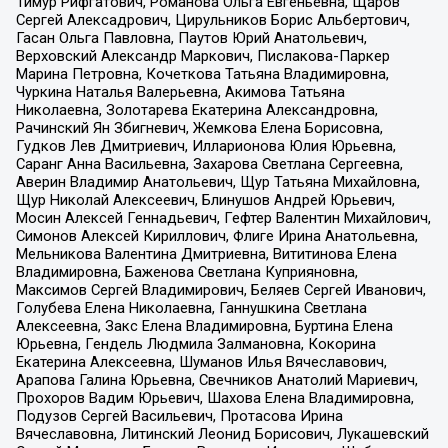
Тимур Рифгатович, Романова Ольга Евгеньевна, Щаров
Сергей Алексадрович, Цирульников Борис Альбертович,
Гасан Ольга Павловна, Паутов Юрий Анатольевич,
Верховский Александр Маркович, Пислакова-Паркер
Марина Петровна, Кочеткова Татьяна Владимировна,
Чуркина Наталья Валерьевна, Акимова Татьяна
Николаевна, Золотарева Екатерина Александровна,
Рачинский Ян Збигневич, Жемкова Елена Борисовна,
Гудков Лев Дмитриевич, Илларионова Юлия Юрьевна,
Саранг Анна Васильевна, Захарова Светлана Сергеевна,
Аверин Владимир Анатольевич, Щур Татьяна Михайловна,
Щур Николай Алексеевич, Блинушов Андрей Юрьевич,
Мосин Алексей Геннадьевич, Гефтер Валентин Михайлович,
Симонов Алексей Кириллович, Флиге Ирина Анатольевна,
Мельникова Валентина Дмитриевна, Вититинова Елена
Владимировна, Баженова Светлана Куприяновна,
Максимов Сергей Владимирович, Беляев Сергей Иванович,
Голубева Елена Николаевна, Ганнушкина Светлана
Алексеевна, Закс Елена Владимировна, Буртина Елена
Юрьевна, Гендель Людмила Залмановна, Кокорина
Екатерина Алексеевна, Шуманов Илья Вячеславович,
Арапова Галина Юрьевна, Свечников Анатолий Мариевич,
Прохоров Вадим Юрьевич, Шахова Елена Владимировна,
Подузов Сергей Васильевич, Протасова Ирина
Вячеславовна, Литинский Леонид Борисович, Лукашевский