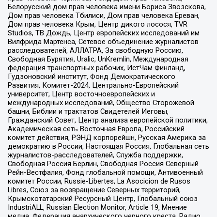
Белорусский дом прав человека имени Бориса Звозскова,
Дом прав человека Тбилиси, Дом прав человека Ереван,
Дом прав человека Крым, Центр дикого лосося, TVR
Studios, ТВ Дождь, Центр европейских исследований им
Вилфрида Мартенса, Сетевое объединение журналистов
расследователей, АЛЛАТРА, За свободную Россию,
Свободная Бурятия, Uralic, UnKremlin, Международная
федерация транспортных рабочих, ИстЧам Финланд,
Гудзоновский институт, Фонд Демократического
Развития, Комитет-2024, Центрально-Европейский
университет, Центр восточноевропейских и
международных исследований, Общество Сторожевой
башни, Библии и трактатов Свидетелей Иеговы,
Гражданский Совет, Центр анализа европейской политики,
Академическая сеть Восточная Европа, Российский
комитет действия, РЭНД корпорейшн, Русская Америка за
демократию в России, Настоящая Россия, Глобальная сеть
журналистов-расследователей, Служба поддержки,
Свободная Россия Берлин, Свободная Россия Северный
Рейн-Вестфалия, Фонд глобальной помощи, Антивоенный
комитет России, Russie-Libertes, La Asocicion de Rusos
Libres, Союз за возвращение Северных территорий,
Крымскотатарский Ресурсный Центр, Глобальный союз
IndustriALL, Russian Election Monitor, Article 19, Мнение
медиа, Федерация анархического черного креста, Радио