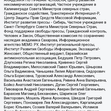
некоммерческих организаций, Частное учреждение в
Калининграде Совета Министров северных стран,
Гражданское содействие, Трансперенси Интернешнл-Р,
Центр Защиты Прав Средств Массовой Информации,
Институт развития прессы - Сибирь, Частное учреждение в
Санкт-Петербурге Совета Министров Северных Стран,
Фонд поддержки свободы прессы, Гражданский контроль,
Человек и Закон, Общественная комиссия по сохранению
наследия академика Сахарова, Информационное
агентство МЕМО. РУ, Институт региональной прессы,
Институт Развития Свободы Информации, Экозащита!-
Женсовет, Общественный вердикт, Евразийская
антимонопольная ассоциация, Бедушев Петр Петрович,
Дзугкоева Регина Николаевна, Кривенко Сергей
Владимирович, Милославский Павел Юрьевич, Шнырова
Ольга Вадимовна, Чанышева Лилия Айратовна, Сидорович
Ольга Борисовна, Туровский Александр Алексеевич,
Васильева Анастасия Евгеньевна, Ривина Анна Валерьевна,
Бойко Анатолий Николаевич, Дугин Сергей Георгиевич,
Пивоваров Андрей Сергеевич, Аверин Виталий Евгеньевич,
Барахоев Магомед Бекханович, Шарипков Олег
Викторович, Мошель Ирина Ароновна, Шведов Григорий
Сергеевич, Пономарев Лев Александрович, Каргалицкий
Борис Юльевич, Созаев Валерий Валерьевич, Исламов