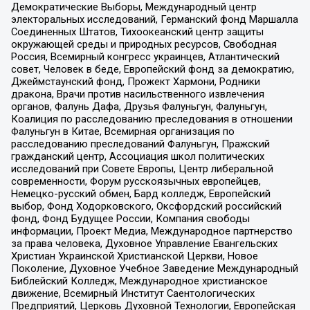
Демократические Выборы, Международный центр
электоральных исследований, Германский фонд Маршалла
Соединенных Штатов, Тихоокеанский центр защиты
окружающей среды и природных ресурсов, Свободная
Россия, Всемирный конгресс украинцев, Атлантический
совет, Человек в беде, Европейский фонд за демократию,
Джеймстаунский фонд, Прожект Хармони, Родники
дракона, Врачи против насильственного извлечения
органов, Фалунь Дафа, Друзья Фалуньгун, Фалуньгун,
Коалиция по расследованию преследования в отношении
Фалуньгун в Китае, Всемирная организация по
расследованию преследований Фалуньгун, Пражский
гражданский центр, Ассоциация школ политических
исследований при Совете Европы, Центр либеральной
современности, Форум русскоязычных европейцев,
Немецко-русский обмен, Бард колледж, Европейский
выбор, Фонд Ходорковского, Оксфордский российский
фонд, Фонд Будущее России, Компания свободы
информации, Проект Медиа, Международное партнерство
за права человека, Духовное Управление Евангельских
Христиан Украинской Христианской Церкви, Новое
Поколение, Духовное Учебное Заведение Международный
Библейский Колледж, Международное христианское
движение, Всемирный Институт Саентологических
Предприятий, Церковь Духовной Технологии, Европейская