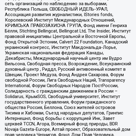
сеть организаций по наблюдению за выборами,
Республика Польша, СВОБОДНЫЙ ИДЕЛЬ-УРАЛ,
Ассоциация развития журналистики, IStories fonds,
Королевский Институт Международных Отношений,
КРИМСЬКА ПРАВОЗАХИСНА ГРУПА, Фонд имени Генриха
Бёлля, Stichting Bellingcat, Bellingcat Ltd, The Insider, Институт
правовой инициативы Центральной и Восточной Европы,
Фонд Открытой Эстонии, Calvert 22 Foundation, Канадский
украинский конгресс, Институт Макдональда-Лорье,
Украинская национальная федерация Канады,
Декабристы, Международный научный центр им Вудро
Вильсона, Свободная пресса, Возрождение, Всеукраинский
духовный центр , Риддл, Русский антивоенный комитет в
Швеции, Проект Медуза, Фонд Андрея Сахарова, Форум
свободной России, Лига Свободных Наций, Transparеncy
International, Форум Свободных Народов ПостРоссии,
Солидарность с гражданским движением в России –
Solidarus, КрымSOS, Свободный университет, Институт
государственного управления, Форум гражданского
общества Россия, Беллона, Союз жителей островов
Тисима и Хабомаи, Съезд народных депутатов, Гринпис
Интернешнл, Фонд борьбы с коррупцией Инк, Завет
церквей TCCN, Агора, Всемирный фонд природы, BDR
Novaja Gazeta-Europe, Алтай проект, Образовательный дом
прав человека Чернигов, Фонд Дом Прав Человека,