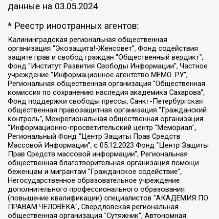
данные на
03.05.2024
* Реестр иностранных агентов:
Калининградская региональная общественная организация "Экозащита!-Женсовет", Фонд содействия защите прав и свобод граждан "Общественный вердикт", Фонд "Институт Развития Свободы Информации", Частное учреждение "Информационное агентство МЕМО. РУ", Региональная общественная организация "Общественная комиссия по сохранению наследия академика Сахарова", Фонд поддержки свободы прессы, Санкт-Петербургская общественная правозащитная организация "Гражданский контроль", Межрегиональная общественная организация "Информационно-просветительский центр "Мемориал", Региональный Фонд "Центр Защиты Прав Средств Массовой Информации", с 05.12.2023 Фонд "Центр Защиты Прав Средств массовой информации", Региональная общественная благотворительная организация помощи беженцам и мигрантам "Гражданское содействие", Негосударственное образовательное учреждение дополнительного профессионального образования (повышение квалификации) специалистов "АКАДЕМИЯ ПО ПРАВАМ ЧЕЛОВЕКА", Свердловская региональная общественная организация "Сутяжник", Автономная некоммерческая организация "Центр независимых социологических исследований", Союз общественных объединений "Российский исследовательский центр по правам человека", Региональное общественное учреждение научно-информационный центр "МЕМОРИАЛ", Некоммерческая организация "Фонд защиты гласности", Автономная некоммерческая организация "Институт прав человека", Городская общественная организация "Екатеринбургское общество "МЕМОРИАЛ", Городская общественная организация "Рязанское историко-просветительское и правозащитное общество "Мемориал" (Рязанский Мемориал), Челябинский региональный орган общественной самодеятельности – женское общественное объединение "Женщины Евразии", Челябинский региональный орган общественной самодеятельности "Уральская правозащитная группа", Фонд содействия защите здоровья и социальной справедливости имени Андрея Рылькова, Автономная Некоммерческая Организация "Аналитический Центр Юрия Левады", Автономная некоммерческая организация социальной поддержки населения "Проект Апрель", Региональная общественная организация помощи женщинам и детям, находящимся в кризисной ситуации "Информационно-методический центр "Анна", Фонд содействия развитию массовых коммуникаций и правовому просвещению "Так-так-Так", Фонд содействия устойчивому развитию "Серебряная тайга", Свердловский региональный общественный фонд социальных проектов "Новое время", "Idel.Реалии", Кавказ.Реалии, Крым.Реалии, Телеканал Настоящее Время, Татаро-башкирская служба Радио Свобода (Azatliq Radiosi), Радио Свободная Европа/Радио Свобода (PCE/PC), "Сибирь.Реалии", "Фактограф", Благотворительный фонд помощи осужденным и их семьям, Автономная некоммерческая организация "Институт глобализации и социальных движений", Фонд "В защиту прав заключенных", Частное учреждение "Центр поддержки и содействия развитию средств массовой информации", Пензенский региональный общественный благотворительный фонд "Гражданский союз", "Север.Реалии", Некоммерческая организация Фонд "Правовая инициатива", Общество с ограниченной ответственностью "Радио Свободная Европа/Радио Свобода", Чешское информационное агентство "MEDIUM-ORIENT", Красноярская региональная общественная организация "Мы против СПИДа", Камалягин Денис Николаевич, Маркелов Сергей Евгеньевич, Пономарев Лев Александрович, Савицкая Людмила Алексеевна, Автономная некоммерческая организация "Центр по работе с проблемой насилия "НАСИЛИЮ.НЕТ", Межрегиональный профессиональный союз работников здравоохранения "Альянс врачей", Юридическое лицо, зарегистрированное в Латвийской Республике, SIA "Medusa Project" (регистрационный номер 40103797863, дата регистрации 10.06.2014), Некоммерческая организация "Фонд по борьбе с коррупцией", Автономная некоммерческая организация "Институт права и публичной политики", Баданин Роман Сергеевич, Гликин Максим Александрович, Железнова Мария Михайловна, Лукьянова Юлия Сергеевна, Маетная Елизавета Витальевна, Маняхин Петр Борисович, Чуракова Ольга Владимировна, Ярош Юлия Петровна, Юридическое лицо "The Insider SIA", зарегистрированное в Риге, Латвийская Республика (дата регистрации 26.06.2015), являющееся администратором доменного имени интернет-издания "The Insider SIA", https://theins.ru, Постернак Алексей Евгеньевич, Рубин Михаил Аркадьевич, Анин Роман Александрович, Юридическое лицо Istories fonds, зарегистрированное в Латвийской Республике (регистрационный номер 50008295751, дата регистрации 24.02.2020), Великовский Дмитрий Александрович, Долинина Ирина Николаевна, Мароховская Алеся Алексеевна, Шлейнов Роман Юрьевич, Шмагун Олеся Валентиновна, Общество с ограниченной ответственностью "Альтаир 2021", Общество с ограниченной ответственностью "Вега 2021", Общество с ограниченной ответственностью "Главный редактор 2021", Общество с ограниченной ответственностью "Ромашки монолит", Важенков Артем Валерьевич, Ивановская областная общественная организация "Центр гендерных исследований", Гурман Юрий Альбертович, Медиапроект "ОВД-Инфо", Егоров Владимир Владимирович, Жилинский Владимир Александрович, Общество с ограниченной ответственностью "ЗП", Иванова София Юрьевна, Карезина Инна Павловна, Кильтау Екатерина Викторовна, Петров Алексей Викторович, Пискунов Сергей Евгеньевич, Смирнов Сергей Сергеевич, Тихонов Михаил Сергеевич, Общество с ограниченной ответственностью "ЖУРНАЛИСТ-ИНОСТРАННЫЙ АГЕНТ", Арапова Галина Юрьевна, Вольтская Татьяна Анатольевна, Американская компания "Mason G.E.S. Anonymous Foundation" (США), являющаяся владельцем интернет-издания https://mnews.world/, Компания "Stichting Bellingcat", зарегистрированная в Нидерландах (дата регистрации 11.07.2018), Захаров Андрей Вячеславович, Клепиковская Екатерина Дмитриевна, Общество с ограниченной ответственностью "МЕМО", Перл Роман Александрович, Симонов Евгений Алексеевич, Соловьева Елена Анатольевна, Сотников Даниил Владимирович, Сурначева Елизавета Дмитриевна, Автономная некоммерческая организация по защите прав человека и информированию населения "Якутия – Наше Мнение", Общество с ограниченной ответственностью "Москоу диджитал медиа", с 26.01.2023 Общество с ограниченной ответственностью "Чайка Белые сады", Ветошкина Валерия Валерьевна, Заговора Максим Александрович, Межрегиональное общественное движение "Российская ЛГБТ - сеть", Оленичев Максим Владимирович, Павлов Иван Юрьевич, Скворцова Елена Сергеевна, Общество с ограниченной ответственностью "Как бы инагент", Кочетков Игорь Викторович, Общество с ограниченной ответственностью "Честные выборы", Еланчик Олег Александрович, Общество с ограниченной ответственностью "Нобелевский призыв", Гималова Регина Эмилевна, Григорьев Андрей Валерьевич, Григорьева Алина Александровна, Ассоциация по содействию защите прав призывников, альтернативнослужащих и военнослужащих "Правозащитная группа "Гражданин.Армия.Право", Хисамова Регина Фаритовна, Автономная некоммерческая организация по реализации социально-правовых программ "Лилит", Дальневосточное общественное движение "Маяк", Санкт-Петербургская ЛГБТ-инициативная группа "Выход", Инициативная группа ЛГБТ+ "Реверс", Алексеев Андрей Викторович, Бекбулатова Таисия Львовна, Беляев Иван Михайлович, Владыкина Елена Сергеевна, Гельман Марат Александрович, Никульшина Вероника Юрьевна, Толоконникова Надежда Андреевна, Шендерович Виктор Анатольевич, Общество с ограниченной ответственностью "Данное сообщение", Общество с ограниченной ответственностью Издательский дом "Новая глава", Айнбиндер Александра Александровна, Московский комьюнити-центр для ЛГБТ+инициатив, Благотворительный фонд развития филантропии, Deutsche Welle (Германия, Kurt-Schumacher-Strasse 3, 53113 Bonn), Борзунова Мария Михайловна, Воробьев Виктор Викторович, Голубева Анна Львовна, Константинова Алла Михайловна, Малкова Ирина Владимировна, Мурадов Мурад Абдулгалимович, Осетинская Елизавета Николаевна, Понасенков Евгений Николаевич, Ганапольский Матвей Юрьевич, Киселев Евгений Алексеевич, Борухович Ирина Григорьевна, Дремин Иван Тимофеевич, Дубровский Дмитрий Викторович, Красноярская региональная общественная организация поддержки и развития альтернативных образовательных технологий и межкультурных коммуникаций "ИНТЕРРА", Маяковская Екатерина Алексеевна, Фейгин Марк Захарович, Филимонов Андрей Викторович, Дзугкоева Регина Николаевна, Доброхотов Роман Александрович, Дудь Юрий Александрович, Елкин Сергей Владимирович, Кругликов Кирилл Игоревич, Сабунаева Мария Леонидовна, Семенов Алексей Владимирович, Шаинян Карен Багратович, Шульман Екатерина Михайловна, Асафьев Артур Валерьевич, Вахштайн Виктор Семенович, Венедиктов Алексей Алексеевич, Лушникова Екатерина Евгеньевна, Волков Леонид Михайлович, Невзоров Александр Глебович, Пархоменко Сергей Борисович, Сироткин Ярослав Николаевич, Кара-Мурза Владимир Владимирович, Баранова Наталья Владимировна, Гозман Леонид Яковлевич, Кагарлицкий Борис Юльевич, Климарев Михаил Валерьевич, Милов Владимир Станиславович, Автономная некоммерческая организация Краснодарский центр современного искусства "Типография", Моргенштерн Алишер Тагирович, Соболь Любовь Эдуардовна, Общество с ограниченной ответственностью "ЛИЗА НОРМ", Каспаров Гарри Кимович, Ходорковский Михаил Борисович, Общество с ограниченной ответственностью "Апрельские тезисы", Данилович Ирина Брониславовна, Кашин Олег Владимирович, Петров Николай Владимирович, Пивоваров Алексей Владимирович, Соколов Михаил Владимирович, Цветкова Юлия Владимировна, Чичваркин Евгений Александрович, Комитет против пыток/Команда против пыток, Общество с ограниченной ответственностью "Первый научный", Общество с ограниченной ответственностью "Вертолет и ко", Белоцерковская Вероника Борисовна, Кац Максим Евгеньевич, Лазарева Татьяна Юрьевна, Шаведдинов Руслан Табризович, Яшин Илья Валерьевич, Общество с ограниченной ответственностью "Иноагент ААВ", Алешковский Дмитрий Петрович, Альбац Евгения Марковна, Быков Дмитрий Львович, Галямина Юлия Евгеньевна, Лойко Сергей Леонидович, Мартынов Кирилл Константинович, Медведев Сергей Александрович, Крашенинников Федор Геннадиевич, Гордеева Катерина Вл