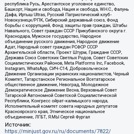
республика Русь, Арестантское уголовное единство,
Башкорт, Нация и свобода, Нация и свобода, W.H.С., Фалунь
Дафа, Иртыш Ultras, Русский Патриотический клуб-
Новокузнецк/РПК, Сибирский державный союз, Фонд
борьбы с коррупцией, Фонд защиты прав граждан, Штабы
Навального, Совет граждан СССР Прикубанского округа г.
Краснодара, Мужское государство, Народное
объединение русского движения, Народное движение
Адат, Народный совет граждан РСФСР СССР
Архангельской области, Проект Штурм, Граждане СССР,
Держава Союз Советских Светлых Родов, Совет Советских
Социалистических Районов, Meta Platforms Inc, Facebook,
Instagram, WhatsApp, СИЧ-С14, Добровольческое
Движение Организации украинских националистов, Черный
Комитет, Татарстанское Региональное Всетатарское
общественное движение, Невоград, Молодежное
Демократическое Движение Весна, Верховный Совет
Татарской Автономной Советской Социалистической
Республики, Конгресс ойрат-калмыцкого народа,
Исполнительный комитет совета народных депутатов
Красноярского края, Этническое национальное
объединение, ЛГБТ, Я.МЫ Сергей Фургал
Источник:
https://minjust.gov.ru/ru/documents/7822/