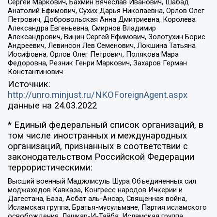
Сергей Маркович, Бахмин Вячеслав Иванович, Шабад
Анатолий Ефимович, Сухих Дарья Николаевна, Орлов Олег
Петрович, Добровольская Анна Дмитриевна, Королева
Александра Евгеньевна, Смирнов Владимир
Александрович, Вицин Сергей Ефимович, Золотухин Борис
Андреевич, Левинсон Лев Семенович, Локшина Татьяна
Иосифовна, Орлов Олег Петрович, Полякова Мара
Федоровна, Резник Генри Маркович, Захаров Герман
Константинович
Источник:
http://unro.minjust.ru/NKOForeignAgent.aspx
данные на
24.03.2022
* Единый федеральный список организаций, в
том числе иностранных и международных
организаций, признанных в соответствии с
законодательством Российской Федерации
террористическими:
Высший военный Маджлисуль Шура Объединенных сил
моджахедов Кавказа, Конгресс народов Ичкерии и
Дагестана, База, Асбат аль-Ансар, Священная война,
Исламская группа, Братья-мусульмане, Партия исламского
освобождения, Лашкар-И-Тайба, Исламская группа,