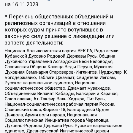
на
16.11.2023
* Перечень общественных объединений и
религиозных организаций в отношении
которых судом принято вступившее в
законную силу решение о ликвидации или
запрете деятельности:
Национал-большевистская партия, ВЕК РА, Рада земли
Кубанской Духовно Родовой Державы Русь, Община
Духовного Управления Асгардской Веси Беловодья,
Славянская Община Капища Веды Перуна, Мужская
Духовная Семинария Староверов-Инглингов, Нурджулар, К
Богодержавию, Таблиги Джамаат, Свидетели Иеговы,
Русское национальное единство, Национал-
социалистическое общество, Джамаат мувахидов,
Объединенный Вилайат Кабарды, Балкарии и Карачая,
Союз славян, Ат-Такфир Валь-Хиджра, Пит Буль,
Национал-социалистическая рабочая партия России,
Славянский союз, Формат-18, Благородный Орден
Дьявола, Армия воли народа, Национальная
Социалистическая Инициатива города Череповца,
Духовно-Родовая Держава Русь, Русское национальное
единство, Древнерусской Инглистической церкви