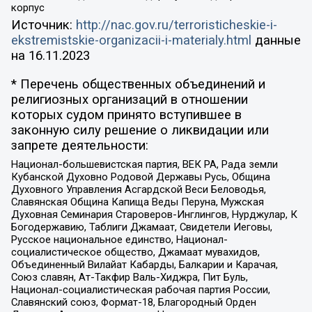
корпус
Источник:
http://nac.gov.ru/terroristicheskie-i-
ekstremistskie-organizacii-i-materialy.html
данные
на
16.11.2023
* Перечень общественных объединений и
религиозных организаций в отношении
которых судом принято вступившее в
законную силу решение о ликвидации или
запрете деятельности:
Национал-большевистская партия, ВЕК РА, Рада земли
Кубанской Духовно Родовой Державы Русь, Община
Духовного Управления Асгардской Веси Беловодья,
Славянская Община Капища Веды Перуна, Мужская
Духовная Семинария Староверов-Инглингов, Нурджулар, К
Богодержавию, Таблиги Джамаат, Свидетели Иеговы,
Русское национальное единство, Национал-
социалистическое общество, Джамаат мувахидов,
Объединенный Вилайат Кабарды, Балкарии и Карачая,
Союз славян, Ат-Такфир Валь-Хиджра, Пит Буль,
Национал-социалистическая рабочая партия России,
Славянский союз, Формат-18, Благородный Орден