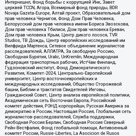
Интернешнл, Фонд борьбы с коррупцией Инк, Завет
церквей TCCN, Агора, Всемирный фонд природы, BDR
Novaja Gazeta-Europe, Алтай проект, Образовательный дом
прав человека Чернигов, Фонд Дом Прав Человека,
Белорусский дом прав человека имени Бориса Звозскова,
Дом прав человека Тбилиси, Дом прав человека Ереван,
Дом прав человека Крым, Центр дикого лосося, TVR
Studios, ТВ Дождь, Центр европейских исследований им
Вилфрида Мартенса, Сетевое объединение журналистов
расследователей, АЛЛАТРА, За свободную Россию,
Свободная Бурятия, Uralic, UnKremlin, Международная
федерация транспортных рабочих, ИстЧам Финланд,
Гудзоновский институт, Фонд Демократического
Развития, Комитет-2024, Центрально-Европейский
университет, Центр восточноевропейских и
международных исследований, Общество Сторожевой
башни, Библии и трактатов Свидетелей Иеговы,
Гражданский Совет, Центр анализа европейской политики,
Академическая сеть Восточная Европа, Российский
комитет действия, РЭНД корпорейшн, Русская Америка за
демократию в России, Настоящая Россия, Глобальная сеть
журналистов-расследователей, Служба поддержки,
Свободная Россия Берлин, Свободная Россия Северный
Рейн-Вестфалия, Фонд глобальной помощи, Антивоенный
комитет России, Russie-Libertes, La Asocicion de Rusos