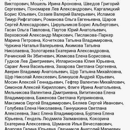
Викторович, Мошель Ирина Ароновна, Шведов Григорий
Сергеевич, Пономарев Лев Александрович, Каргалицкий
Борис Юльевич, Созаев Валерий Валерьевич, Исламов
Тимур Рифгатович, Романова Ольга Евгеньевна, Щаров
Сергей Алексадрович, Цирульников Борис Альбертович,
Гасан Ольга Павловна, Паутов Юрий Анатольевич,
Верховский Александр Маркович, Пислакова-Паркер
Марина Петровна, Кочеткова Татьяна Владимировна,
Чуркина Наталья Валерьевна, Акимова Татьяна
Николаевна, Золотарева Екатерина Александровна,
Рачинский Ян Збигневич, Жемкова Елена Борисовна,
Гудков Лев Дмитриевич, Илларионова Юлия Юрьевна,
Саранг Анна Васильевна, Захарова Светлана Сергеевна,
Аверин Владимир Анатольевич, Щур Татьяна Михайловна,
Щур Николай Алексеевич, Блинушов Андрей Юрьевич,
Мосин Алексей Геннадьевич, Гефтер Валентин Михайлович,
Симонов Алексей Кириллович, Флиге Ирина Анатольевна,
Мельникова Валентина Дмитриевна, Вититинова Елена
Владимировна, Баженова Светлана Куприяновна,
Максимов Сергей Владимирович, Беляев Сергей Иванович,
Голубева Елена Николаевна, Ганнушкина Светлана
Алексеевна, Закс Елена Владимировна, Буртина Елена
Юрьевна, Гендель Людмила Залмановна, Кокорина
Екатерина Алексеевна, Шуманов Илья Вячеславович,
Арапова Галина Юрьевна, Свечников Анатолий Мариевич,