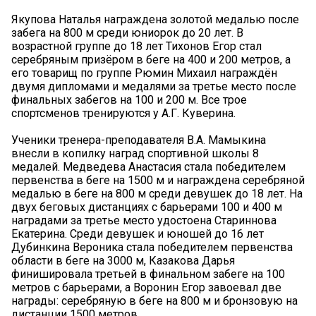
Якупова Наталья награждена золотой медалью после
забега на 800 м среди юниорок до 20 лет. В
возрастной группе до 18 лет Тихонов Егор стал
серебряным призёром в беге на 400 и 200 метров, а
его товарищ по группе Рюмин Михаил награждён
двумя дипломами и медалями за третье место после
финальных забегов на 100 и 200 м. Все трое
спортсменов тренируются у А.Г. Куверина.
Ученики тренера-преподавателя В.А. Мамыкина
внесли в копилку наград спортивной школы 8
медалей. Медведева Анастасия стала победителем
первенства в беге на 1500 м и награждена серебряной
медалью в беге на 800 м среди девушек до 18 лет. На
двух беговых дистанциях с барьерами 100 и 400 м
наградами за третье место удостоена Стариннова
Екатерина. Среди девушек и юношей до 16 лет
Дубинкина Вероника стала победителем первенства
области в беге на 3000 м, Казакова Дарья
финишировала третьей в финальном забеге на 100
метров с барьерами, а Воронин Егор завоевал две
награды: серебряную в беге на 800 м и бронзовую на
дистанции 1500 метров.