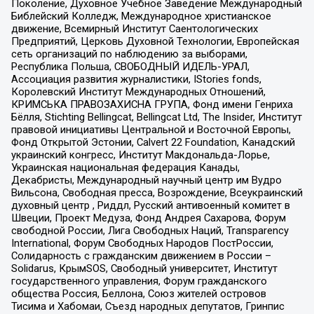
Поколение, Духовное Учебное Заведение Международный
Библейский Колледж, Международное христианское
движение, Всемирный Институт Саентологических
Предприятий, Церковь Духовной Технологии, Европейская
сеть организаций по наблюдению за выборами,
Республика Польша, СВОБОДНЫЙ ИДЕЛЬ-УРАЛ,
Ассоциация развития журналистики, IStories fonds,
Королевский Институт Международных Отношений,
КРИМСЬКА ПРАВОЗАХИСНА ГРУПА, Фонд имени Генриха
Бёлля, Stichting Bellingcat, Bellingcat Ltd, The Insider, Институт
правовой инициативы Центральной и Восточной Европы,
Фонд Открытой Эстонии, Calvert 22 Foundation, Канадский
украинский конгресс, Институт Макдональда-Лорье,
Украинская национальная федерация Канады,
Декабристы, Международный научный центр им Вудро
Вильсона, Свободная пресса, Возрождение, Всеукраинский
духовный центр , Риддл, Русский антивоенный комитет в
Швеции, Проект Медуза, Фонд Андрея Сахарова, Форум
свободной России, Лига Свободных Наций, Transparеncy
International, Форум Свободных Народов ПостРоссии,
Солидарность с гражданским движением в России –
Solidarus, КрымSOS, Свободный университет, Институт
государственного управления, Форум гражданского
общества Россия, Беллона, Союз жителей островов
Тисима и Хабомаи, Съезд народных депутатов, Гринпис