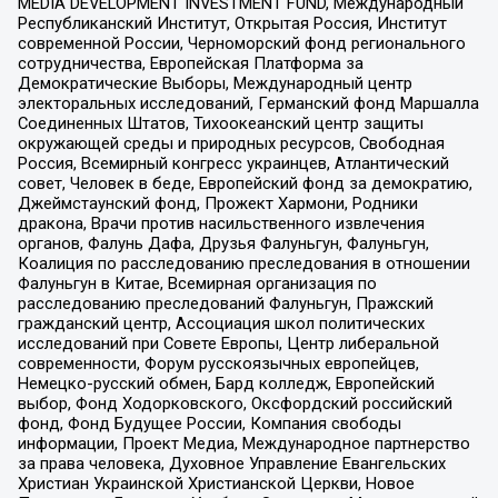
MEDIA DEVELOPMENT INVESTMENT FUND, Международный
Республиканский Институт, Открытая Россия, Институт
современной России, Черноморский фонд регионального
сотрудничества, Европейская Платформа за
Демократические Выборы, Международный центр
электоральных исследований, Германский фонд Маршалла
Соединенных Штатов, Тихоокеанский центр защиты
окружающей среды и природных ресурсов, Свободная
Россия, Всемирный конгресс украинцев, Атлантический
совет, Человек в беде, Европейский фонд за демократию,
Джеймстаунский фонд, Прожект Хармони, Родники
дракона, Врачи против насильственного извлечения
органов, Фалунь Дафа, Друзья Фалуньгун, Фалуньгун,
Коалиция по расследованию преследования в отношении
Фалуньгун в Китае, Всемирная организация по
расследованию преследований Фалуньгун, Пражский
гражданский центр, Ассоциация школ политических
исследований при Совете Европы, Центр либеральной
современности, Форум русскоязычных европейцев,
Немецко-русский обмен, Бард колледж, Европейский
выбор, Фонд Ходорковского, Оксфордский российский
фонд, Фонд Будущее России, Компания свободы
информации, Проект Медиа, Международное партнерство
за права человека, Духовное Управление Евангельских
Христиан Украинской Христианской Церкви, Новое