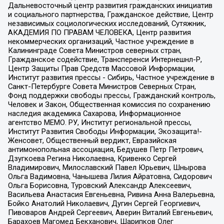
Дальневосточный центр развития гражданских инициатив
и социального партнерства, Гражданское действие, Центр
независимых социологических исследований, Сутяжник,
АКАДЕМИЯ ПО ПРАВАМ ЧЕЛОВЕКА, Центр развития
некоммерческих организаций, Частное учреждение в
Калининграде Совета Министров северных стран,
Гражданское содействие, Трансперенси Интернешнл-Р,
Центр Защиты Прав Средств Массовой Информации,
Институт развития прессы - Сибирь, Частное учреждение в
Санкт-Петербурге Совета Министров Северных Стран,
Фонд поддержки свободы прессы, Гражданский контроль,
Человек и Закон, Общественная комиссия по сохранению
наследия академика Сахарова, Информационное
агентство МЕМО. РУ, Институт региональной прессы,
Институт Развития Свободы Информации, Экозащита!-
Женсовет, Общественный вердикт, Евразийская
антимонопольная ассоциация, Бедушев Петр Петрович,
Дзугкоева Регина Николаевна, Кривенко Сергей
Владимирович, Милославский Павел Юрьевич, Шнырова
Ольга Вадимовна, Чанышева Лилия Айратовна, Сидорович
Ольга Борисовна, Туровский Александр Алексеевич,
Васильева Анастасия Евгеньевна, Ривина Анна Валерьевна,
Бойко Анатолий Николаевич, Дугин Сергей Георгиевич,
Пивоваров Андрей Сергеевич, Аверин Виталий Евгеньевич,
Барахоев Магомед Бекханович, Шарипков Олег