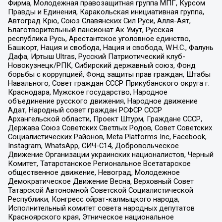
Фирма, Молодежная правозащитная группа МПГ, Курсом
Правды и Единения, Каракольская инициативная группа,
Автоград Крю, Союз Славянских Сил Руси, Алля-Аят,
Благотворительный пансионат Ак Умут, Русская
республика Русь, Арестантское уголовное единство,
Башкорт, Нация и свобода, Нация и свобода, W.H.С., Фалунь
Дафа, Иртыш Ultras, Русский Патриотический клуб-
Новокузнецк/РПК, Сибирский державный союз, Фонд
борьбы с коррупцией, Фонд защиты прав граждан, Штабы
Навального, Совет граждан СССР Прикубанского округа г.
Краснодара, Мужское государство, Народное
объединение русского движения, Народное движение
Адат, Народный совет граждан РСФСР СССР
Архангельской области, Проект Штурм, Граждане СССР,
Держава Союз Советских Светлых Родов, Совет Советских
Социалистических Районов, Meta Platforms Inc, Facebook,
Instagram, WhatsApp, СИЧ-С14, Добровольческое
Движение Организации украинских националистов, Черный
Комитет, Татарстанское Региональное Всетатарское
общественное движение, Невоград, Молодежное
Демократическое Движение Весна, Верховный Совет
Татарской Автономной Советской Социалистической
Республики, Конгресс ойрат-калмыцкого народа,
Исполнительный комитет совета народных депутатов
Красноярского края, Этническое национальное