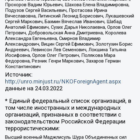
Прохоров Вадим Юрьевич, Шахова Елена Владимировна,
Подузов Сергей Васильевич, Протасова Ирина
Вячеславовна, Литинский Леонид Борисович, Лукашевский
Сергей Маркович, Бахмин Вячеслав Иванович, Шабад
Анатолий Ефимович, Сухих Дарья Николаевна, Орлов Олег
Петрович, Добровольская Анна Дмитриевна, Королева
Александра Евгеньевна, Смирнов Владимир
Александрович, Вицин Сергей Ефимович, Золотухин Борис
Андреевич, Левинсон Лев Семенович, Локшина Татьяна
Иосифовна, Орлов Олег Петрович, Полякова Мара
Федоровна, Резник Генри Маркович, Захаров Герман
Константинович
Источник:
http://unro.minjust.ru/NKOForeignAgent.aspx
данные на
24.03.2022
* Единый федеральный список организаций, в
том числе иностранных и международных
организаций, признанных в соответствии с
законодательством Российской Федерации
террористическими:
Высший военный Маджлисуль Шура Объединенных сил