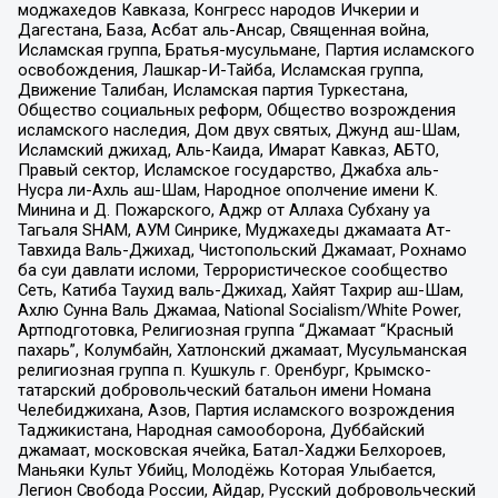
моджахедов Кавказа, Конгресс народов Ичкерии и
Дагестана, База, Асбат аль-Ансар, Священная война,
Исламская группа, Братья-мусульмане, Партия исламского
освобождения, Лашкар-И-Тайба, Исламская группа,
Движение Талибан, Исламская партия Туркестана,
Общество социальных реформ, Общество возрождения
исламского наследия, Дом двух святых, Джунд аш-Шам,
Исламский джихад, Аль-Каида, Имарат Кавказ, АБТО,
Правый сектор, Исламское государство, Джабха аль-
Нусра ли-Ахль аш-Шам, Народное ополчение имени К.
Минина и Д. Пожарского, Аджр от Аллаха Субхану уа
Тагьаля SHAM, АУМ Синрике, Муджахеды джамаата Ат-
Тавхида Валь-Джихад, Чистопольский Джамаат, Рохнамо
ба суи давлати исломи, Террористическое сообщество
Сеть, Катиба Таухид валь-Джихад, Хайят Тахрир аш-Шам,
Ахлю Сунна Валь Джамаа, National Socialism/White Power,
Артподготовка, Религиозная группа “Джамаат “Красный
пахарь”, Колумбайн, Хатлонский джамаат, Мусульманская
религиозная группа п. Кушкуль г. Оренбург, Крымско-
татарский добровольческий батальон имени Номана
Челебиджихана, Азов, Партия исламского возрождения
Таджикистана, Народная самооборона, Дуббайский
джамаат, московская ячейка, Батал-Хаджи Белхороев,
Маньяки Культ Убийц, Молодёжь Которая Улыбается,
Легион Свобода России, Айдар, Русский добровольческий