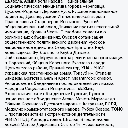
Дьявола, Армия воли народа, Национальная
Социалистическая Инициатива города Череповца,
Духовно-Родовая Держава Русь, Русское национальное
единство, Древнерусской Инглистической церкви
Православных Староверов-Инглингов, Русский
общенациональный союз, Движение против нелегальной
иммиграции, Кровь и Честь, О свободе совести и о
религиозных объединениях, Омская организация
общественного политического движения Русское
национальное единство, Северное Братство, Клуб
Болельщиков Футбольного Клуба Динамо,
Файзрахманисты, Мусульманская религиозная организация
п. Боровский, Община Коренного Русского народа
Щелковского района, Правый сектор, УНА - УНСО,
Украинская повстанческая армия, Тризуб им. Степана
Бандеры, Братство, Белый Крест, Misanthropic division,
Религиозное объединение последователей инглиизма,
Народная Социальная Инициатива, TulaSkins,
Этнополитическое объединение Русские, Русское
национальное объединение Атака, Мечеть Мирмамеда,
Община Коренного Русского народа г. Астрахани, ВОЛЯ,
Меджлис крымскотатарского народа, Рубеж Севера, ТОЙС,
О противодействии экстремистской деятельности,
РЕВТАТПОД, Артподготовка, Штольц, В честь иконы
Божией Матери Державная, Сектор 16, Независимость,