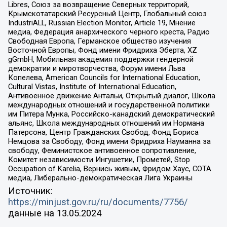
Libres, Союз за возвращение Северных территорий,
Крымскотатарский Ресурсный Центр, Глобальный союз
IndustriALL, Russian Election Monitor, Article 19, Мнение
медиа, Федерация анархического черного креста, Радио
Свободная Европа, Германское общество изучения
Восточной Европы, Фонд имени Фридриха Эберта, XZ
gGmbH, Мобильная академия поддержки гендерной
демократии и миротворчества, Форум имени Льва
Копелева, American Councils for International Education,
Cultural Vistas, Institute of International Education,
Антивоенное движение Антальи, Открытый диалог, Школа
международных отношений и государственной политики
им Питера Мунка, Российско-канадский демократический
альянс, Школа международных отношений им Нормана
Патерсона, Центр Гражданских Свобод, Фонд Бориса
Немцова за Свободу, Фонд имени Фридриха Науманна за
свободу, Феминистское антивоенное сопротивление,
Комитет независимости Ингушетии, Прометей, Stop
Occupation of Karelia, Вернись живым, Фридом Хаус, СОТА
медиа, Либерально-демократическая Лига Украины
Источник:
https://minjust.gov.ru/ru/documents/7756/
данные на
13.05.2024