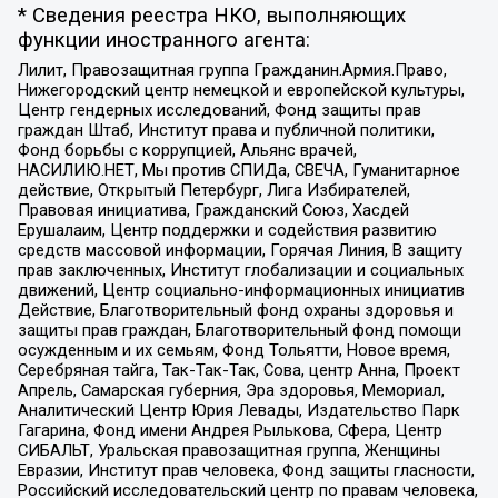
* Сведения реестра НКО, выполняющих
функции иностранного агента:
Лилит, Правозащитная группа Гражданин.Армия.Право,
Нижегородский центр немецкой и европейской культуры,
Центр гендерных исследований, Фонд защиты прав
граждан Штаб, Институт права и публичной политики,
Фонд борьбы с коррупцией, Альянс врачей,
НАСИЛИЮ.НЕТ, Мы против СПИДа, СВЕЧА, Гуманитарное
действие, Открытый Петербург, Лига Избирателей,
Правовая инициатива, Гражданский Союз, Хасдей
Ерушалаим, Центр поддержки и содействия развитию
средств массовой информации, Горячая Линия, В защиту
прав заключенных, Институт глобализации и социальных
движений, Центр социально-информационных инициатив
Действие, Благотворительный фонд охраны здоровья и
защиты прав граждан, Благотворительный фонд помощи
осужденным и их семьям, Фонд Тольятти, Новое время,
Серебряная тайга, Так-Так-Так, Сова, центр Анна, Проект
Апрель, Самарская губерния, Эра здоровья, Мемориал,
Аналитический Центр Юрия Левады, Издательство Парк
Гагарина, Фонд имени Андрея Рылькова, Сфера, Центр
СИБАЛЬТ, Уральская правозащитная группа, Женщины
Евразии, Институт прав человека, Фонд защиты гласности,
Российский исследовательский центр по правам человека,