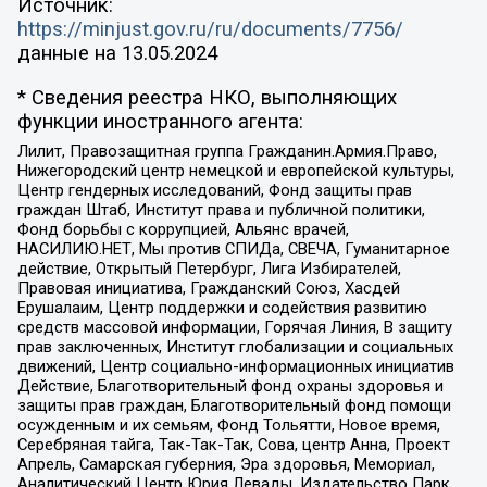
Источник:
https://minjust.gov.ru/ru/documents/7756/
данные на
13.05.2024
* Сведения реестра НКО, выполняющих
функции иностранного агента:
Лилит, Правозащитная группа Гражданин.Армия.Право,
Нижегородский центр немецкой и европейской культуры,
Центр гендерных исследований, Фонд защиты прав
граждан Штаб, Институт права и публичной политики,
Фонд борьбы с коррупцией, Альянс врачей,
НАСИЛИЮ.НЕТ, Мы против СПИДа, СВЕЧА, Гуманитарное
действие, Открытый Петербург, Лига Избирателей,
Правовая инициатива, Гражданский Союз, Хасдей
Ерушалаим, Центр поддержки и содействия развитию
средств массовой информации, Горячая Линия, В защиту
прав заключенных, Институт глобализации и социальных
движений, Центр социально-информационных инициатив
Действие, Благотворительный фонд охраны здоровья и
защиты прав граждан, Благотворительный фонд помощи
осужденным и их семьям, Фонд Тольятти, Новое время,
Серебряная тайга, Так-Так-Так, Сова, центр Анна, Проект
Апрель, Самарская губерния, Эра здоровья, Мемориал,
Аналитический Центр Юрия Левады, Издательство Парк