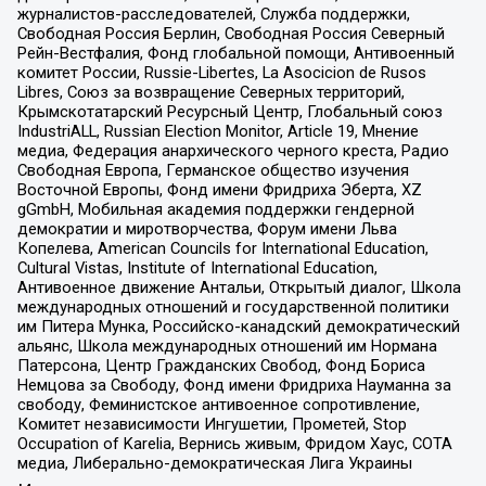
журналистов-расследователей, Служба поддержки,
Свободная Россия Берлин, Свободная Россия Северный
Рейн-Вестфалия, Фонд глобальной помощи, Антивоенный
комитет России, Russie-Libertes, La Asocicion de Rusos
Libres, Союз за возвращение Северных территорий,
Крымскотатарский Ресурсный Центр, Глобальный союз
IndustriALL, Russian Election Monitor, Article 19, Мнение
медиа, Федерация анархического черного креста, Радио
Свободная Европа, Германское общество изучения
Восточной Европы, Фонд имени Фридриха Эберта, XZ
gGmbH, Мобильная академия поддержки гендерной
демократии и миротворчества, Форум имени Льва
Копелева, American Councils for International Education,
Cultural Vistas, Institute of International Education,
Антивоенное движение Антальи, Открытый диалог, Школа
международных отношений и государственной политики
им Питера Мунка, Российско-канадский демократический
альянс, Школа международных отношений им Нормана
Патерсона, Центр Гражданских Свобод, Фонд Бориса
Немцова за Свободу, Фонд имени Фридриха Науманна за
свободу, Феминистское антивоенное сопротивление,
Комитет независимости Ингушетии, Прометей, Stop
Occupation of Karelia, Вернись живым, Фридом Хаус, СОТА
медиа, Либерально-демократическая Лига Украины