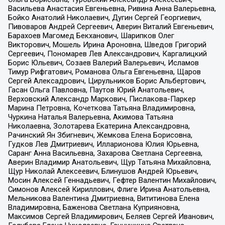
Васильева Анастасия Евгеньевна, Ривина Анна Валерьевна,
Бойко Анатолий Николаевич, Дугин Сергей Георгиевич,
Пивоваров Андрей Сергеевич, Аверин Виталий Евгеньевич,
Барахоев Магомед Бекханович, Шарипков Олег
Викторович, Мошель Ирина Ароновна, Шведов Григорий
Сергеевич, Пономарев Лев Александрович, Каргалицкий
Борис Юльевич, Созаев Валерий Валерьевич, Исламов
Тимур Рифгатович, Романова Ольга Евгеньевна, Щаров
Сергей Алексадрович, Цирульников Борис Альбертович,
Гасан Ольга Павловна, Паутов Юрий Анатольевич,
Верховский Александр Маркович, Пислакова-Паркер
Марина Петровна, Кочеткова Татьяна Владимировна,
Чуркина Наталья Валерьевна, Акимова Татьяна
Николаевна, Золотарева Екатерина Александровна,
Рачинский Ян Збигневич, Жемкова Елена Борисовна,
Гудков Лев Дмитриевич, Илларионова Юлия Юрьевна,
Саранг Анна Васильевна, Захарова Светлана Сергеевна,
Аверин Владимир Анатольевич, Щур Татьяна Михайловна,
Щур Николай Алексеевич, Блинушов Андрей Юрьевич,
Мосин Алексей Геннадьевич, Гефтер Валентин Михайлович,
Симонов Алексей Кириллович, Флиге Ирина Анатольевна,
Мельникова Валентина Дмитриевна, Вититинова Елена
Владимировна, Баженова Светлана Куприяновна,
Максимов Сергей Владимирович, Беляев Сергей Иванович,