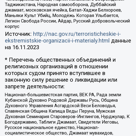
Таджикистана, Народная самооборона, Дуббайский
джамаат, московская ячейка, Батал-Хаджи Белхороев,
Маньяки Культ Убийц, Молодёжь Которая Улыбается,
Легион Свобода России, Айдар, Русский добровольческий
корпус
Источник:
http://nac.gov.ru/terroristicheskie-i-
ekstremistskie-organizacii-i-materialy.html
данные
на
16.11.2023
* Перечень общественных объединений и
религиозных организаций в отношении
которых судом принято вступившее в
законную силу решение о ликвидации или
запрете деятельности:
Национал-большевистская партия, ВЕК РА, Рада земли
Кубанской Духовно Родовой Державы Русь, Община
Духовного Управления Асгардской Веси Беловодья,
Славянская Община Капища Веды Перуна, Мужская
Духовная Семинария Староверов-Инглингов, Нурджулар, К
Богодержавию, Таблиги Джамаат, Свидетели Иеговы,
Русское национальное единство, Национал-
социалистическое общество, Джамаат мувахидов,