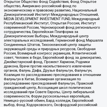
Открытое Общество Фонд Содействия, Фонд Открытое
общество, Американо-российский фонд по
экономическому и правовому развитию, Национальный
Демократический Институт Международных Отношений,
MEDIA DEVELOPMENT INVESTMENT FUND, Международный
Республиканский Институт, Открытая Россия, Институт
современной России, Черноморский фонд регионального
сотрудничества, Европейская Платформа за
Демократические Выборы, Международный центр
электоральных исследований, Германский фонд Маршалла
Соединенных Штатов, Тихоокеанский центр защиты
окружающей среды и природных ресурсов, Свободная
Россия, Всемирный конгресс украинцев, Атлантический
совет, Человек в беде, Европейский фонд за демократию,
Джеймстаунский фонд, Прожект Хармони, Родники
дракона, Врачи против насильственного извлечения
органов, Фалунь Дафа, Друзья Фалуньгун, Фалуньгун,
Коалиция по расследованию преследования в отношении
Фалуньгун в Китае, Всемирная организация по
расследованию преследований Фалуньгун, Пражский
гражданский центр, Ассоциация школ политических
исследований при Совете Европы, Центр либеральной
современности, Форум русскоязычных европейцев,
Немецко-русский обмен, Бард колледж, Европейский
выбор, Фонд Ходорковского, Оксфордский российский