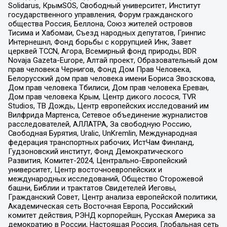
Solidarus, КрымSOS, Свободный университет, Институт
государственного управления, Форум гражданского
общества Россия, Беллона, Союз жителей островов
Тисима и Хабомаи, Съезд народных депутатов, Гринпис
Интернешнл, Фонд борьбы с коррупцией Инк, Завет
церквей TCCN, Агора, Всемирный фонд природы, BDR
Novaja Gazeta-Europe, Алтай проект, Образовательный дом
прав человека Чернигов, Фонд Дом Прав Человека,
Белорусский дом прав человека имени Бориса Звозскова,
Дом прав человека Тбилиси, Дом прав человека Ереван,
Дом прав человека Крым, Центр дикого лосося, TVR
Studios, ТВ Дождь, Центр европейских исследований им
Вилфрида Мартенса, Сетевое объединение журналистов
расследователей, АЛЛАТРА, За свободную Россию,
Свободная Бурятия, Uralic, UnKremlin, Международная
федерация транспортных рабочих, ИстЧам Финланд,
Гудзоновский институт, Фонд Демократического
Развития, Комитет-2024, Центрально-Европейский
университет, Центр восточноевропейских и
международных исследований, Общество Сторожевой
башни, Библии и трактатов Свидетелей Иеговы,
Гражданский Совет, Центр анализа европейской политики,
Академическая сеть Восточная Европа, Российский
комитет действия, РЭНД корпорейшн, Русская Америка за
демократию в России, Настоящая Россия, Глобальная сеть