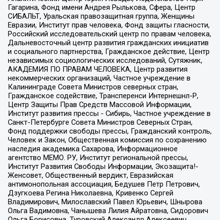
Гагарина, Фонд имени Андрея Рылькова, Сфера, Центр
СИБАЛЬТ, Уральская правозащитная группа, Женщины
Евразии, Институт прав человека, Фонд защиты гласности,
Российский исследовательский центр по правам человека,
Дальневосточный центр развития гражданских инициатив
и социального партнерства, Гражданское действие, Центр
независимых социологических исследований, Сутяжник,
АКАДЕМИЯ ПО ПРАВАМ ЧЕЛОВЕКА, Центр развития
некоммерческих организаций, Частное учреждение в
Калининграде Совета Министров северных стран,
Гражданское содействие, Трансперенси Интернешнл-Р,
Центр Защиты Прав Средств Массовой Информации,
Институт развития прессы - Сибирь, Частное учреждение в
Санкт-Петербурге Совета Министров Северных Стран,
Фонд поддержки свободы прессы, Гражданский контроль,
Человек и Закон, Общественная комиссия по сохранению
наследия академика Сахарова, Информационное
агентство МЕМО. РУ, Институт региональной прессы,
Институт Развития Свободы Информации, Экозащита!-
Женсовет, Общественный вердикт, Евразийская
антимонопольная ассоциация, Бедушев Петр Петрович,
Дзугкоева Регина Николаевна, Кривенко Сергей
Владимирович, Милославский Павел Юрьевич, Шнырова
Ольга Вадимовна, Чанышева Лилия Айратовна, Сидорович
Ольга Борисовна, Туровский Александр Алексеевич,