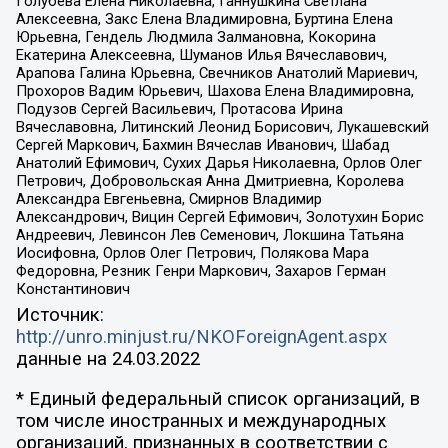
Голубева Елена Николаевна, Ганнушкина Светлана
Алексеевна, Закс Елена Владимировна, Буртина Елена
Юрьевна, Гендель Людмила Залмановна, Кокорина
Екатерина Алексеевна, Шуманов Илья Вячеславович,
Арапова Галина Юрьевна, Свечников Анатолий Мариевич,
Прохоров Вадим Юрьевич, Шахова Елена Владимировна,
Подузов Сергей Васильевич, Протасова Ирина
Вячеславовна, Литинский Леонид Борисович, Лукашевский
Сергей Маркович, Бахмин Вячеслав Иванович, Шабад
Анатолий Ефимович, Сухих Дарья Николаевна, Орлов Олег
Петрович, Добровольская Анна Дмитриевна, Королева
Александра Евгеньевна, Смирнов Владимир
Александрович, Вицин Сергей Ефимович, Золотухин Борис
Андреевич, Левинсон Лев Семенович, Локшина Татьяна
Иосифовна, Орлов Олег Петрович, Полякова Мара
Федоровна, Резник Генри Маркович, Захаров Герман
Константинович
Источник:
http://unro.minjust.ru/NKOForeignAgent.aspx
данные на
24.03.2022
* Единый федеральный список организаций, в
том числе иностранных и международных
организаций, признанных в соответствии с