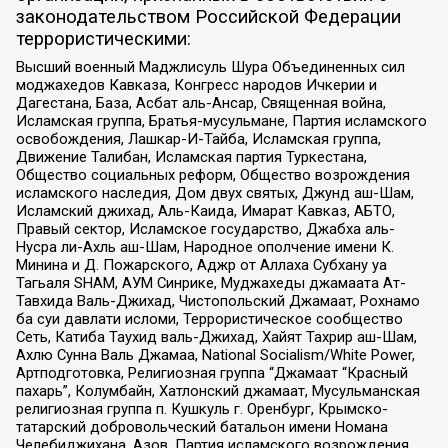
законодательством Российской Федерации
террористическими:
Высший военный Маджлисуль Шура Объединенных сил
моджахедов Кавказа, Конгресс народов Ичкерии и
Дагестана, База, Асбат аль-Ансар, Священная война,
Исламская группа, Братья-мусульмане, Партия исламского
освобождения, Лашкар-И-Тайба, Исламская группа,
Движение Талибан, Исламская партия Туркестана,
Общество социальных реформ, Общество возрождения
исламского наследия, Дом двух святых, Джунд аш-Шам,
Исламский джихад, Аль-Каида, Имарат Кавказ, АБТО,
Правый сектор, Исламское государство, Джабха аль-
Нусра ли-Ахль аш-Шам, Народное ополчение имени К.
Минина и Д. Пожарского, Аджр от Аллаха Субхану уа
Тагьаля SHAM, АУМ Синрике, Муджахеды джамаата Ат-
Тавхида Валь-Джихад, Чистопольский Джамаат, Рохнамо
ба суи давлати исломи, Террористическое сообщество
Сеть, Катиба Таухид валь-Джихад, Хайят Тахрир аш-Шам,
Ахлю Сунна Валь Джамаа, National Socialism/White Power,
Артподготовка, Религиозная группа “Джамаат “Красный
пахарь”, Колумбайн, Хатлонский джамаат, Мусульманская
религиозная группа п. Кушкуль г. Оренбург, Крымско-
татарский добровольческий батальон имени Номана
Челебиджихана, Азов, Партия исламского возрождения