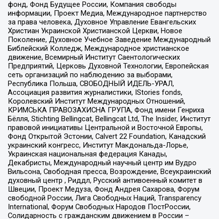
фонд, Фонд Будущее России, Компания свободы
информации, Проект Медиа, Международное партнерство
за права человека, Духовное Управление Евангельских
Христиан Украинской Христианской Церкви, Новое
Поколение, Духовное Учебное Заведение Международный
Библейский Колледж, Международное христианское
движение, Всемирный Институт Саентологических
Предприятий, Церковь Духовной Технологии, Европейская
сеть организаций по наблюдению за выборами,
Республика Польша, СВОБОДНЫЙ ИДЕЛЬ-УРАЛ,
Ассоциация развития журналистики, IStories fonds,
Королевский Институт Международных Отношений,
КРИМСЬКА ПРАВОЗАХИСНА ГРУПА, Фонд имени Генриха
Бёлля, Stichting Bellingcat, Bellingcat Ltd, The Insider, Институт
правовой инициативы Центральной и Восточной Европы,
Фонд Открытой Эстонии, Calvert 22 Foundation, Канадский
украинский конгресс, Институт Макдональда-Лорье,
Украинская национальная федерация Канады,
Декабристы, Международный научный центр им Вудро
Вильсона, Свободная пресса, Возрождение, Всеукраинский
духовный центр , Риддл, Русский антивоенный комитет в
Швеции, Проект Медуза, Фонд Андрея Сахарова, Форум
свободной России, Лига Свободных Наций, Transparеncy
International, Форум Свободных Народов ПостРоссии,
Солидарность с гражданским движением в России –