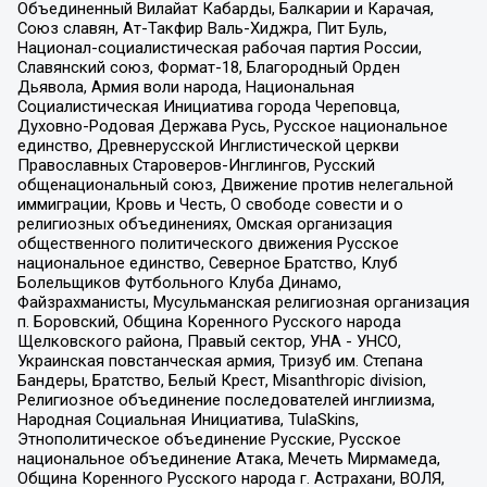
Объединенный Вилайат Кабарды, Балкарии и Карачая,
Союз славян, Ат-Такфир Валь-Хиджра, Пит Буль,
Национал-социалистическая рабочая партия России,
Славянский союз, Формат-18, Благородный Орден
Дьявола, Армия воли народа, Национальная
Социалистическая Инициатива города Череповца,
Духовно-Родовая Держава Русь, Русское национальное
единство, Древнерусской Инглистической церкви
Православных Староверов-Инглингов, Русский
общенациональный союз, Движение против нелегальной
иммиграции, Кровь и Честь, О свободе совести и о
религиозных объединениях, Омская организация
общественного политического движения Русское
национальное единство, Северное Братство, Клуб
Болельщиков Футбольного Клуба Динамо,
Файзрахманисты, Мусульманская религиозная организация
п. Боровский, Община Коренного Русского народа
Щелковского района, Правый сектор, УНА - УНСО,
Украинская повстанческая армия, Тризуб им. Степана
Бандеры, Братство, Белый Крест, Misanthropic division,
Религиозное объединение последователей инглиизма,
Народная Социальная Инициатива, TulaSkins,
Этнополитическое объединение Русские, Русское
национальное объединение Атака, Мечеть Мирмамеда,
Община Коренного Русского народа г. Астрахани, ВОЛЯ,