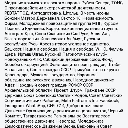
Меджлис крымскотатарского народа, Рубеж Севера, ТОЙС,
О противодействии экстремистской деятельности,
РЕВТАТПОД, Артподготовка, Штольц, В честь иконы
Божией Матери Державная, Сектор 16, Независимость,
Фирма, Молодежная правозащитная группа МПГ, Курсом
Правды и Единения, Каракольская инициативная группа,
Автоград Крю, Союз Славянских Сил Руси, Алля-Аят,
Благотворительный пансионат Ак Умут, Русская
республика Русь, Арестантское уголовное единство,
Башкорт, Нация и свобода, Нация и свобода, W.H.С., Фалунь
Дафа, Иртыш Ultras, Русский Патриотический клуб-
Новокузнецк/РПК, Сибирский державный союз, Фонд
борьбы с коррупцией, Фонд защиты прав граждан, Штабы
Навального, Совет граждан СССР Прикубанского округа г.
Краснодара, Мужское государство, Народное
объединение русского движения, Народное движение
Адат, Народный совет граждан РСФСР СССР
Архангельской области, Проект Штурм, Граждане СССР,
Держава Союз Советских Светлых Родов, Совет Советских
Социалистических Районов, Meta Platforms Inc, Facebook,
Instagram, WhatsApp, СИЧ-С14, Добровольческое
Движение Организации украинских националистов, Черный
Комитет, Татарстанское Региональное Всетатарское
общественное движение, Невоград, Молодежное
Демократическое Движение Весна, Верховный Совет