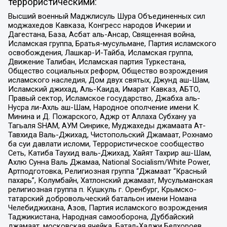
террористическими:
Высший военный Маджлисуль Шура Объединенных сил
моджахедов Кавказа, Конгресс народов Ичкерии и
Дагестана, База, Асбат аль-Ансар, Священная война,
Исламская группа, Братья-мусульмане, Партия исламского
освобождения, Лашкар-И-Тайба, Исламская группа,
Движение Талибан, Исламская партия Туркестана,
Общество социальных реформ, Общество возрождения
исламского наследия, Дом двух святых, Джунд аш-Шам,
Исламский джихад, Аль-Каида, Имарат Кавказ, АБТО,
Правый сектор, Исламское государство, Джабха аль-
Нусра ли-Ахль аш-Шам, Народное ополчение имени К.
Минина и Д. Пожарского, Аджр от Аллаха Субхану уа
Тагьаля SHAM, АУМ Синрике, Муджахеды джамаата Ат-
Тавхида Валь-Джихад, Чистопольский Джамаат, Рохнамо
ба суи давлати исломи, Террористическое сообщество
Сеть, Катиба Таухид валь-Джихад, Хайят Тахрир аш-Шам,
Ахлю Сунна Валь Джамаа, National Socialism/White Power,
Артподготовка, Религиозная группа “Джамаат “Красный
пахарь”, Колумбайн, Хатлонский джамаат, Мусульманская
религиозная группа п. Кушкуль г. Оренбург, Крымско-
татарский добровольческий батальон имени Номана
Челебиджихана, Азов, Партия исламского возрождения
Таджикистана, Народная самооборона, Дуббайский
джамаат, московская ячейка, Батал-Хаджи Белхороев,