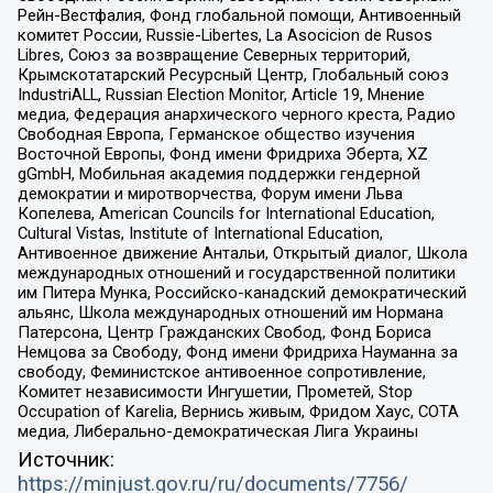
Рейн-Вестфалия, Фонд глобальной помощи, Антивоенный
комитет России, Russie-Libertes, La Asocicion de Rusos
Libres, Союз за возвращение Северных территорий,
Крымскотатарский Ресурсный Центр, Глобальный союз
IndustriALL, Russian Election Monitor, Article 19, Мнение
медиа, Федерация анархического черного креста, Радио
Свободная Европа, Германское общество изучения
Восточной Европы, Фонд имени Фридриха Эберта, XZ
gGmbH, Мобильная академия поддержки гендерной
демократии и миротворчества, Форум имени Льва
Копелева, American Councils for International Education,
Cultural Vistas, Institute of International Education,
Антивоенное движение Антальи, Открытый диалог, Школа
международных отношений и государственной политики
им Питера Мунка, Российско-канадский демократический
альянс, Школа международных отношений им Нормана
Патерсона, Центр Гражданских Свобод, Фонд Бориса
Немцова за Свободу, Фонд имени Фридриха Науманна за
свободу, Феминистское антивоенное сопротивление,
Комитет независимости Ингушетии, Прометей, Stop
Occupation of Karelia, Вернись живым, Фридом Хаус, СОТА
медиа, Либерально-демократическая Лига Украины
Источник:
https://minjust.gov.ru/ru/documents/7756/