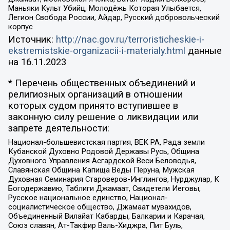
Маньяки Культ Убийц, Молодёжь Которая Улыбается,
Легион Свобода России, Айдар, Русский добровольческий
корпус
Источник:
http://nac.gov.ru/terroristicheskie-i-
ekstremistskie-organizacii-i-materialy.html
данные
на
16.11.2023
* Перечень общественных объединений и
религиозных организаций в отношении
которых судом принято вступившее в
законную силу решение о ликвидации или
запрете деятельности:
Национал-большевистская партия, ВЕК РА, Рада земли
Кубанской Духовно Родовой Державы Русь, Община
Духовного Управления Асгардской Веси Беловодья,
Славянская Община Капища Веды Перуна, Мужская
Духовная Семинария Староверов-Инглингов, Нурджулар, К
Богодержавию, Таблиги Джамаат, Свидетели Иеговы,
Русское национальное единство, Национал-
социалистическое общество, Джамаат мувахидов,
Объединенный Вилайат Кабарды, Балкарии и Карачая,
Союз славян, Ат-Такфир Валь-Хиджра, Пит Буль,