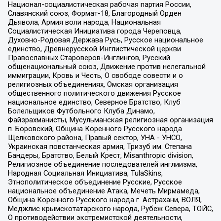
Национал-социалистическая рабочая партия России,
Славянский союз, Формат-18, Благородный Орден
Дьявола, Армия воли народа, Национальная
Социалистическая Инициатива города Череповца,
Духовно-Родовая Держава Русь, Русское национальное
единство, Древнерусской Инглистической церкви
Православных Староверов-Инглингов, Русский
общенациональный союз, Движение против нелегальной
иммиграции, Кровь и Честь, О свободе совести и о
религиозных объединениях, Омская организация
общественного политического движения Русское
национальное единство, Северное Братство, Клуб
Болельщиков Футбольного Клуба Динамо,
Файзрахманисты, Мусульманская религиозная организация
п. Боровский, Община Коренного Русского народа
Щелковского района, Правый сектор, УНА - УНСО,
Украинская повстанческая армия, Тризуб им. Степана
Бандеры, Братство, Белый Крест, Misanthropic division,
Религиозное объединение последователей инглиизма,
Народная Социальная Инициатива, TulaSkins,
Этнополитическое объединение Русские, Русское
национальное объединение Атака, Мечеть Мирмамеда,
Община Коренного Русского народа г. Астрахани, ВОЛЯ,
Меджлис крымскотатарского народа, Рубеж Севера, ТОЙС,
О противодействии экстремистской деятельности,