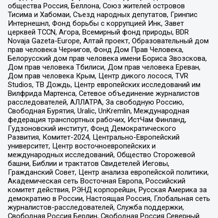
общества Россия, Беллона, Союз жителей островов
Тисима и Хабомаи, Съезд народных депутатов, Гринпис
Интернешнл, Фонд борьбы с коррупцией Инк, Завет
церквей TCCN, Агора, Всемирный фонд природы, BDR
Novaja Gazeta-Europe, Алтай проект, Образовательный дом
прав человека Чернигов, Фонд Дом Прав Человека,
Белорусский дом прав человека имени Бориса Звозскова,
Дом прав человека Тбилиси, Дом прав человека Ереван,
Дом прав человека Крым, Центр дикого лосося, TVR
Studios, ТВ Дождь, Центр европейских исследований им
Вилфрида Мартенса, Сетевое объединение журналистов
расследователей, АЛЛАТРА, За свободную Россию,
Свободная Бурятия, Uralic, UnKremlin, Международная
федерация транспортных рабочих, ИстЧам Финланд,
Гудзоновский институт, Фонд Демократического
Развития, Комитет-2024, Центрально-Европейский
университет, Центр восточноевропейских и
международных исследований, Общество Сторожевой
башни, Библии и трактатов Свидетелей Иеговы,
Гражданский Совет, Центр анализа европейской политики,
Академическая сеть Восточная Европа, Российский
комитет действия, РЭНД корпорейшн, Русская Америка за
демократию в России, Настоящая Россия, Глобальная сеть
журналистов-расследователей, Служба поддержки,
Свободная Россия Берлин, Свободная Россия Северный