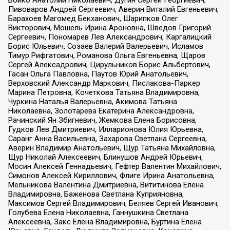
Пивоваров Андрей Сергеевич, Аверин Виталий Евгеньевич,
Барахоев Магомед Бекханович, Шарипков Олег
Викторович, Мошель Ирина Ароновна, Шведов Григорий
Сергеевич, Пономарев Лев Александрович, Каргалицкий
Борис Юльевич, Созаев Валерий Валерьевич, Исламов
Тимур Рифгатович, Романова Ольга Евгеньевна, Щаров
Сергей Алексадрович, Цирульников Борис Альбертович,
Гасан Ольга Павловна, Паутов Юрий Анатольевич,
Верховский Александр Маркович, Пислакова-Паркер
Марина Петровна, Кочеткова Татьяна Владимировна,
Чуркина Наталья Валерьевна, Акимова Татьяна
Николаевна, Золотарева Екатерина Александровна,
Рачинский Ян Збигневич, Жемкова Елена Борисовна,
Гудков Лев Дмитриевич, Илларионова Юлия Юрьевна,
Саранг Анна Васильевна, Захарова Светлана Сергеевна,
Аверин Владимир Анатольевич, Щур Татьяна Михайловна,
Щур Николай Алексеевич, Блинушов Андрей Юрьевич,
Мосин Алексей Геннадьевич, Гефтер Валентин Михайлович,
Симонов Алексей Кириллович, Флиге Ирина Анатольевна,
Мельникова Валентина Дмитриевна, Вититинова Елена
Владимировна, Баженова Светлана Куприяновна,
Максимов Сергей Владимирович, Беляев Сергей Иванович,
Голубева Елена Николаевна, Ганнушкина Светлана
Алексеевна, Закс Елена Владимировна, Буртина Елена