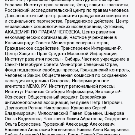
Евразии, Институт прав человека, Фонд защиты гласности,
Российский исследовательский центр по правам человека,
Дальневосточный центр развития гражданских инициатив
и социального партнерства, Гражданское действие, Центр
независимых социологических исследований, Сутяжник,
АКАДЕМИЯ ПО ПРАВАМ ЧЕЛОВЕКА, Центр развития
некоммерческих организаций, Частное учреждение в
Калининграде Совета Министров северных стран,
Гражданское содействие, Трансперенси Интернешнл-Р,
Центр Защиты Прав Средств Массовой Информации,
Институт развития прессы - Сибирь, Частное учреждение в
Санкт-Петербурге Совета Министров Северных Стран,
Фонд поддержки свободы прессы, Гражданский контроль,
Человек и Закон, Общественная комиссия по сохранению
наследия академика Сахарова, Информационное
агентство МЕМО. РУ, Институт региональной прессы,
Институт Развития Свободы Информации, Экозащита!-
Женсовет, Общественный вердикт, Евразийская
антимонопольная ассоциация, Бедушев Петр Петрович,
Дзугкоева Регина Николаевна, Кривенко Сергей
Владимирович, Милославский Павел Юрьевич, Шнырова
Ольга Вадимовна, Чанышева Лилия Айратовна, Сидорович
Ольга Борисовна, Туровский Александр Алексеевич,
Васильева Анастасия Евгеньевна, Ривина Анна Валерьевна,
Бойко Анатолий Николаевич, Дугин Сергей Георгиевич,