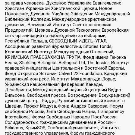
за права человека, Духовное Управление Евангельских
Христиан Украинской Христианской Церкви, Новое
Поколение, Духовное Учебное Заведение Международный
Библейский Колледж, Международное христианское
движение, Всемирный Институт Саентологических
Предприятий, Церковь Духовной Технологии, Европейская
сеть организаций по наблюдению за выборами,
Республика Польша, СВОБОДНЫЙ ИДЕЛЬ-УРАЛ,
Ассоциация развития журналистики, IStories fonds,
Королевский Институт Международных Отношений,
КРИМСЬКА ПРАВОЗАХИСНА ГРУПА, Фонд имени Генриха
Бёлля, Stichting Bellingcat, Bellingcat Ltd, The Insider, Институт
правовой инициативы Центральной и Восточной Европы,
Фонд Открытой Эстонии, Calvert 22 Foundation, Канадский
украинский конгресс, Институт Макдональда-Лорье,
Украинская национальная федерация Канады,
Декабристы, Международный научный центр им Вудро
Вильсона, Свободная пресса, Возрождение, Всеукраинский
духовный центр , Риддл, Русский антивоенный комитет в
Швеции, Проект Медуза, Фонд Андрея Сахарова, Форум
свободной России, Лига Свободных Наций, Transparеncy
International, Форум Свободных Народов ПостРоссии,
Солидарность с гражданским движением в России –
Solidarus, КрымSOS, Свободный университет, Институт
государственного управления, Форум гражданского