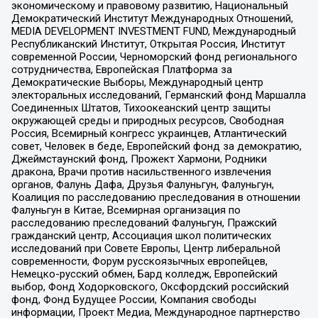
экономическому и правовому развитию, Национальный
Демократический Институт Международных Отношений,
MEDIA DEVELOPMENT INVESTMENT FUND, Международный
Республиканский Институт, Открытая Россия, Институт
современной России, Черноморский фонд регионального
сотрудничества, Европейская Платформа за
Демократические Выборы, Международный центр
электоральных исследований, Германский фонд Маршалла
Соединенных Штатов, Тихоокеанский центр защиты
окружающей среды и природных ресурсов, Свободная
Россия, Всемирный конгресс украинцев, Атлантический
совет, Человек в беде, Европейский фонд за демократию,
Джеймстаунский фонд, Прожект Хармони, Родники
дракона, Врачи против насильственного извлечения
органов, Фалунь Дафа, Друзья Фалуньгун, Фалуньгун,
Коалиция по расследованию преследования в отношении
Фалуньгун в Китае, Всемирная организация по
расследованию преследований Фалуньгун, Пражский
гражданский центр, Ассоциация школ политических
исследований при Совете Европы, Центр либеральной
современности, Форум русскоязычных европейцев,
Немецко-русский обмен, Бард колледж, Европейский
выбор, Фонд Ходорковского, Оксфордский российский
фонд, Фонд Будущее России, Компания свободы
информации, Проект Медиа, Международное партнерство