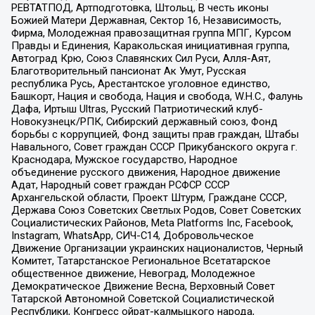
РЕВТАТПОД, Артподготовка, Штольц, В честь иконы
Божией Матери Державная, Сектор 16, Независимость,
Фирма, Молодежная правозащитная группа МПГ, Курсом
Правды и Единения, Каракольская инициативная группа,
Автоград Крю, Союз Славянских Сил Руси, Алля-Аят,
Благотворительный пансионат Ак Умут, Русская
республика Русь, Арестантское уголовное единство,
Башкорт, Нация и свобода, Нация и свобода, W.H.С., Фалунь
Дафа, Иртыш Ultras, Русский Патриотический клуб-
Новокузнецк/РПК, Сибирский державный союз, Фонд
борьбы с коррупцией, Фонд защиты прав граждан, Штабы
Навального, Совет граждан СССР Прикубанского округа г.
Краснодара, Мужское государство, Народное
объединение русского движения, Народное движение
Адат, Народный совет граждан РСФСР СССР
Архангельской области, Проект Штурм, Граждане СССР,
Держава Союз Советских Светлых Родов, Совет Советских
Социалистических Районов, Meta Platforms Inc, Facebook,
Instagram, WhatsApp, СИЧ-С14, Добровольческое
Движение Организации украинских националистов, Черный
Комитет, Татарстанское Региональное Всетатарское
общественное движение, Невоград, Молодежное
Демократическое Движение Весна, Верховный Совет
Татарской Автономной Советской Социалистической
Республики, Конгресс ойрат-калмыцкого народа,