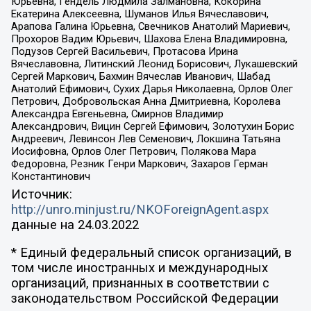
Юрьевна, Гендель Людмила Залмановна, Кокорина
Екатерина Алексеевна, Шуманов Илья Вячеславович,
Арапова Галина Юрьевна, Свечников Анатолий Мариевич,
Прохоров Вадим Юрьевич, Шахова Елена Владимировна,
Подузов Сергей Васильевич, Протасова Ирина
Вячеславовна, Литинский Леонид Борисович, Лукашевский
Сергей Маркович, Бахмин Вячеслав Иванович, Шабад
Анатолий Ефимович, Сухих Дарья Николаевна, Орлов Олег
Петрович, Добровольская Анна Дмитриевна, Королева
Александра Евгеньевна, Смирнов Владимир
Александрович, Вицин Сергей Ефимович, Золотухин Борис
Андреевич, Левинсон Лев Семенович, Локшина Татьяна
Иосифовна, Орлов Олег Петрович, Полякова Мара
Федоровна, Резник Генри Маркович, Захаров Герман
Константинович
Источник:
http://unro.minjust.ru/NKOForeignAgent.aspx
данные на
24.03.2022
* Единый федеральный список организаций, в
том числе иностранных и международных
организаций, признанных в соответствии с
законодательством Российской Федерации