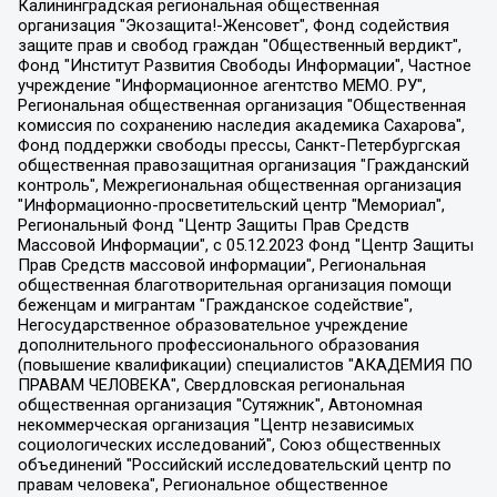
Калининградская региональная общественная организация "Экозащита!-Женсовет", Фонд содействия защите прав и свобод граждан "Общественный вердикт", Фонд "Институт Развития Свободы Информации", Частное учреждение "Информационное агентство МЕМО. РУ", Региональная общественная организация "Общественная комиссия по сохранению наследия академика Сахарова", Фонд поддержки свободы прессы, Санкт-Петербургская общественная правозащитная организация "Гражданский контроль", Межрегиональная общественная организация "Информационно-просветительский центр "Мемориал", Региональный Фонд "Центр Защиты Прав Средств Массовой Информации", с 05.12.2023 Фонд "Центр Защиты Прав Средств массовой информации", Региональная общественная благотворительная организация помощи беженцам и мигрантам "Гражданское содействие", Негосударственное образовательное учреждение дополнительного профессионального образования (повышение квалификации) специалистов "АКАДЕМИЯ ПО ПРАВАМ ЧЕЛОВЕКА", Свердловская региональная общественная организация "Сутяжник", Автономная некоммерческая организация "Центр независимых социологических исследований", Союз общественных объединений "Российский исследовательский центр по правам человека", Региональное общественное учреждение научно-информационный центр "МЕМОРИАЛ", Некоммерческая организация "Фонд защиты гласности", Автономная некоммерческая организация "Институт прав человека", Городская общественная организация "Екатеринбургское общество "МЕМОРИАЛ", Городская общественная организация "Рязанское историко-просветительское и правозащитное общество "Мемориал" (Рязанский Мемориал), Челябинский региональный орган общественной самодеятельности – женское общественное объединение "Женщины Евразии", Челябинский региональный орган общественной самодеятельности "Уральская правозащитная группа", Фонд содействия защите здоровья и социальной справедливости имени Андрея Рылькова, Автономная Некоммерческая Организация "Аналитический Центр Юрия Левады", Автономная некоммерческая организация социальной поддержки населения "Проект Апрель", Региональная общественная организация помощи женщинам и детям, находящимся в кризисной ситуации "Информационно-методический центр "Анна", Фонд содействия развитию массовых коммуникаций и правовому просвещению "Так-так-Так", Фонд содействия устойчивому развитию "Серебряная тайга", Свердловский региональный общественный фонд социальных проектов "Новое время", "Idel.Реалии", Кавказ.Реалии, Крым.Реалии, Телеканал Настоящее Время, Татаро-башкирская служба Радио Свобода (Azatliq Radiosi), Радио Свободная Европа/Радио Свобода (PCE/PC), "Сибирь.Реалии", "Фактограф", Благотворительный фонд помощи осужденным и их семьям, Автономная некоммерческая организация "Институт глобализации и социальных движений", Фонд "В защиту прав заключенных", Частное учреждение "Центр поддержки и содействия развитию средств массовой информации", Пензенский региональный общественный благотворительный фонд "Гражданский союз", "Север.Реалии", Некоммерческая организация Фонд "Правовая инициатива", Общество с ограниченной ответственностью "Радио Свободная Европа/Радио Свобода", Чешское информационное агентство "MEDIUM-ORIENT", Красноярская региональная общественная организация "Мы против СПИДа", Камалягин Денис Николаевич, Маркелов Сергей Евгеньевич, Пономарев Лев Александрович, Савицкая Людмила Алексеевна, Автономная некоммерческая организация "Центр по работе с проблемой насилия "НАСИЛИЮ.НЕТ", Межрегиональный профессиональный союз работников здравоохранения "Альянс врачей", Юридическое лицо, зарегистрированное в Латвийской Республике, SIA "Medusa Project" (регистрационный номер 40103797863, дата регистрации 10.06.2014), Некоммерческая организация "Фонд по борьбе с коррупцией", Автономная некоммерческая организация "Институт права и публичной политики", Баданин Роман Сергеевич, Гликин Максим Александрович, Железнова Мария Михайловна, Лукьянова Юлия Сергеевна, Маетная Елизавета Витальевна, Маняхин Петр Борисович, Чуракова Ольга Владимировна, Ярош Юлия Петровна, Юридическое лицо "The Insider SIA", зарегистрированное в Риге, Латвийская Республика (дата регистрации 26.06.2015), являющееся администратором доменного имени интернет-издания "The Insider SIA", https://theins.ru, Постернак Алексей Евгеньевич, Рубин Михаил Аркадьевич, Анин Роман Александрович, Юридическое лицо Istories fonds, зарегистрированное в Латвийской Республике (регистрационный номер 50008295751, дата регистрации 24.02.2020), Великовский Дмитрий Александрович, Долинина Ирина Николаевна, Мароховская Алеся Алексеевна, Шлейнов Роман Юрьевич, Шмагун Олеся Валентиновна, Общество с ограниченной ответственностью "Альтаир 2021", Общество с ограниченной ответственностью "Вега 2021", Общество с ограниченной ответственностью "Главный редактор 2021", Общество с ограниченной ответственностью "Ромашки монолит", Важенков Артем Валерьевич, Ивановская областная общественная организация "Центр гендерных исследований", Гурман Юрий Альбертович, Медиапроект "ОВД-Инфо", Егоров Владимир Владимирович, Жилинский Владимир Александрович, Общество с ограниченной ответственностью "ЗП", Иванова София Юрьевна, Карезина Инна Павловна, Кильтау Екатерина Викторовна, Петров Алексей Викторович, Пискунов Сергей Евгеньевич, Смирнов Сергей Сергеевич, Тихонов Михаил Сергеевич, Общество с ограниченной ответственностью "ЖУРНАЛИСТ-ИНОСТРАННЫЙ АГЕНТ", Арапова Галина Юрьевна, Вольтская Татьяна Анатольевна, Американская компания "Mason G.E.S. Anonymous Foundation" (США), являющаяся владельцем интернет-издания https://mnews.world/, Компания "Stichting Bellingcat", зарегистрированная в Нидерландах (дата регистрации 11.07.2018), Захаров Андрей Вячеславович, Клепиковская Екатерина Дмитриевна, Общество с ограниченной ответственностью "МЕМО", Перл Роман Александрович, Симонов Евгений Алексеевич, Соловьева Елена Анатольевна, Сотников Даниил Владимирович, Сурначева Елизавета Дмитриевна, Автономная некоммерческая организация по защите прав человека и информированию населения "Якутия – Наше Мнение", Общество с ограниченной ответственностью "Москоу диджитал медиа", с 26.01.2023 Общество с ограниченной ответственностью "Чайка Белые сады", Ветошкина Валерия Валерьевна, Заговора Максим Александрович, Межрегиональное общественное движение "Российская ЛГБТ - сеть", Оленичев Максим Владимирович, Павлов Иван Юрьевич, Скворцова Елена Сергеевна, Общество с ограниченной ответственностью "Как бы инагент", Кочетков Игорь Викторович, Общество с ограниченной ответственностью "Честные выборы", Еланчик Олег Александрович, Общество с ограниченной ответственностью "Нобелевский призыв", Гималова Регина Эмилевна, Григорьев Андрей Валерьевич, Григорьева Алина Александровна, Ассоциация по содействию защите прав призывников, альтернативнослужащих и военнослужащих "Правозащитная группа "Гражданин.Армия.Право", Хисамова Регина Фаритовна, Автономная некоммерческая организация по реализации социально-правовых программ "Лилит", Дальневосточное общественное движение "Маяк", Санкт-Петербургская ЛГБТ-инициативная группа "Выход", Инициативная группа ЛГБТ+ "Реверс", Алексеев Андрей Викторович, Бекбулатова Таисия Львовна, Беляев Иван Михайлович, Владыкина Елена Сергеевна, Гельман Марат Александрович, Никульшина Вероника Юрьевна, Толоконникова Надежда Андреевна, Шендерович Виктор Анатольевич, Общество с ограниченной ответственностью "Данное сообщение", Общество с ограниченной ответственностью Издательский дом "Новая глава", Айнбиндер Александра Александровна, Московский комьюнити-центр для ЛГБТ+инициатив, Благотворительный фонд развития филантропии, Deutsche Welle (Германия, Kurt-Schumacher-Strasse 3, 53113 Bonn), Борзунова Мария Михайловна, Воробьев Виктор Викторович, Голубева Анна Львовна, Константинова Алла Михайловна, Малкова Ирина Владимировна, Мурадов Мурад Абдулгалимович, Осетинская Елизавета Николаевна, Понасенков Евгений Николаевич, Ганапольский Матвей Юрьевич, Киселев Евгений Алексеевич, Борухович Ирина Григорьевна, Дремин Иван Тимофеевич, Дубровский Дмитрий Викторович, Красноярская региональная общественная организация поддержки и развития альтернативных образовательных технологий и межкультурных коммуникаций "ИНТЕРРА", Маяковская Екатерина Алексеевна, Фейгин Марк Захарович, Филимонов Андрей Викторович, Дзугкоева Регина Николаевна, Доброхотов Роман Александрович, Дудь Юрий Александрович, Елкин Сергей Владимирович, Кругликов Кирилл Игоревич, Сабунаева Мария Леонидовна, Семенов Алексей Владимирович, Шаинян Карен Багратович, Шульман Екатерина Михайловна, Асафьев Артур Валерьевич, Вахштайн Виктор Семенович, Венедиктов Алексей Алексеевич, Лушникова Екатерина Евгеньевна, Волков Леонид Михайлович, Невзоров Александр Глебович, Пархоменко Сергей Борисович, Сироткин Ярослав Николаевич, Кара-Мурза Владимир Владимирович, Баранова Наталья Владимировна, Гозман Леонид Яковлевич, Кагарлицкий Борис Юльевич, Климарев Михаил Валерьевич, Милов Владимир Станиславович, Автономная некоммерческая организация Краснодарский центр современного искусства "Типография", Моргенштерн Алишер Тагирович, Соболь Любовь Эдуардовна, Общество с ограниченной ответственностью "ЛИЗА НОРМ", Каспаров Гарри Кимович, Ходорковский Михаил Борисович, Общество с ограниченной ответственностью "Апрельские тезисы", Данилович Ирина Брониславовна, Кашин Олег Владимирович, Петров Николай Владимирович, Пивоваров Алексей Владимирович, Соколов Михаил Владимирович, Цветкова Юлия Владимировна, Чичваркин Евгений Александрович, Комитет против пыток/Команда против пыток, Общество с ограниченной ответственностью "Первый научный", Общество с ограниченной ответственностью "Вертолет и ко", Белоцерковская Вероника Борисовна, Кац Максим Евгеньевич, Лазарева Татьяна Юрьевна, Шаведдинов Руслан Табризович, Яшин Илья Валерьевич, Общество с ограниченной ответственностью "Иноагент ААВ", Алешковский Дмитрий Петрович, Альбац Евгения Марковна, Быков Дмитрий Львович, Галямина Юлия Евгеньевна, Лойко Сергей Леонидович, Мартынов Кирилл Константинович, Медведев Сергей Александрович, Крашенинников Федор Геннадиевич, Гордеева Катерина Вл