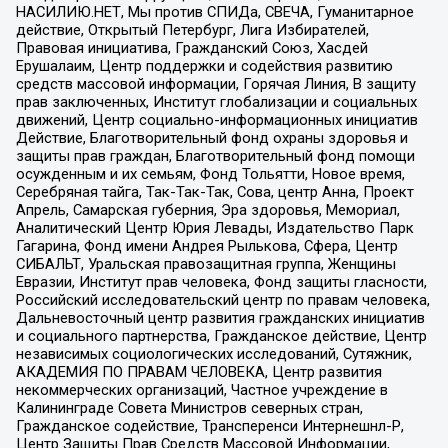
НАСИЛИЮ.НЕТ, Мы против СПИДа, СВЕЧА, Гуманитарное
действие, Открытый Петербург, Лига Избирателей,
Правовая инициатива, Гражданский Союз, Хасдей
Ерушалаим, Центр поддержки и содействия развитию
средств массовой информации, Горячая Линия, В защиту
прав заключенных, Институт глобализации и социальных
движений, Центр социально-информационных инициатив
Действие, Благотворительный фонд охраны здоровья и
защиты прав граждан, Благотворительный фонд помощи
осужденным и их семьям, Фонд Тольятти, Новое время,
Серебряная тайга, Так-Так-Так, Сова, центр Анна, Проект
Апрель, Самарская губерния, Эра здоровья, Мемориал,
Аналитический Центр Юрия Левады, Издательство Парк
Гагарина, Фонд имени Андрея Рылькова, Сфера, Центр
СИБАЛЬТ, Уральская правозащитная группа, Женщины
Евразии, Институт прав человека, Фонд защиты гласности,
Российский исследовательский центр по правам человека,
Дальневосточный центр развития гражданских инициатив
и социального партнерства, Гражданское действие, Центр
независимых социологических исследований, Сутяжник,
АКАДЕМИЯ ПО ПРАВАМ ЧЕЛОВЕКА, Центр развития
некоммерческих организаций, Частное учреждение в
Калининграде Совета Министров северных стран,
Гражданское содействие, Трансперенси Интернешнл-Р,
Центр Защиты Прав Средств Массовой Информации,