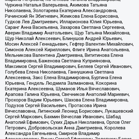
Чуркина Наталья Валерьевна, Акимова Татьяна
Николаевна, Золотарева Екатерина Александровна,
Рачинский Ян Збигневич, Жемкова Елена Борисовна,
Гудков Лев Дмитриевич, Илларионова Юлия Юрьевна,
Саранг Анна Васильевна, Захарова Светлана Сергеевна,
Аверин Владимир Анатольевич, Щур Татьяна Михайловна,
Щур Николай Алексеевич, Блинушов Андрей Юрьевич,
Мосин Алексей Геннадьевич, Гефтер Валентин Михайлович,
Симонов Алексей Кириллович, Флиге Ирина Анатольевна,
Мельникова Валентина Дмитриевна, Вититинова Елена
Владимировна, Баженова Светлана Куприяновна,
Максимов Сергей Владимирович, Беляев Сергей Иванович,
Голубева Елена Николаевна, Ганнушкина Светлана
Алексеевна, Закс Елена Владимировна, Буртина Елена
Юрьевна, Гендель Людмила Залмановна, Кокорина
Екатерина Алексеевна, Шуманов Илья Вячеславович,
Арапова Галина Юрьевна, Свечников Анатолий Мариевич,
Прохоров Вадим Юрьевич, Шахова Елена Владимировна,
Подузов Сергей Васильевич, Протасова Ирина
Вячеславовна, Литинский Леонид Борисович, Лукашевский
Сергей Маркович, Бахмин Вячеслав Иванович, Шабад
Анатолий Ефимович, Сухих Дарья Николаевна, Орлов Олег
Петрович, Добровольская Анна Дмитриевна, Королева
Александра Евгеньевна, Смирнов Владимир
Александрович, Вицин Сергей Ефимович, Золотухин Борис