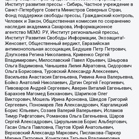
Институт развития прессы - Сибирь, Частное учреждение в
Санкт-Петербурге Совета Министров Северных Стран,
Фонд поддержки свободы прессы, Гражданский контроль,
Человек и Закон, Общественная комиссия по сохранению
наследия академика Сахарова, Информационное
агентство МЕМО. РУ, Институт региональной прессы,
Институт Развития Свободы Информации, Экозащита!-
Женсовет, Общественный вердикт, Евразийская
антимонопольная ассоциация, Бедушев Петр Петрович,
Дзугкоева Регина Николаевна, Кривенко Сергей
Владимирович, Милославский Павел Юрьевич, Шнырова
Ольга Вадимовна, Чанышева Лилия Айратовна, Сидорович
Ольга Борисовна, Туровский Александр Алексеевич,
Васильева Анастасия Евгеньевна, Ривина Анна Валерьевна,
Бойко Анатолий Николаевич, Дугин Сергей Георгиевич,
Пивоваров Андрей Сергеевич, Аверин Виталий Евгеньевич,
Барахоев Магомед Бекханович, Шарипков Олег
Викторович, Мошель Ирина Ароновна, Шведов Григорий
Сергеевич, Пономарев Лев Александрович, Каргалицкий
Борис Юльевич, Созаев Валерий Валерьевич, Исламов
Тимур Рифгатович, Романова Ольга Евгеньевна, Щаров
Сергей Алексадрович, Цирульников Борис Альбертович,
Гасан Ольга Павловна, Паутов Юрий Анатольевич,
Верховский Александр Маркович, Пислакова-Паркер
Марина Петровна, Кочеткова Татьяна Владимировна,