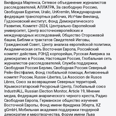
Вилфрида Мартенса, Сетевое объединение журналистов
расследователей, АЛЛАТРА, За свободную Россию,
Свободная Бурятия, Uralic, UnKremlin, Международная
федерация транспортных рабочих, ИстЧам Финланд,
Гудзоновский институт, Фонд Демократического
Развития, Комитет-2024, Центрально-Европейский
университет, Центр восточноевропейских и
международных исследований, Общество Сторожевой
башни, Библии и трактатов Свидетелей Иеговы,
Гражданский Совет, Центр анализа европейской политики,
Академическая сеть Восточная Европа, Российский
комитет действия, РЭНД корпорейшн, Русская Америка за
демократию в России, Настоящая Россия, Глобальная сеть
журналистов-расследователей, Служба поддержки,
Свободная Россия Берлин, Свободная Россия Северный
Рейн-Вестфалия, Фонд глобальной помощи, Антивоенный
комитет России, Russie-Libertes, La Asocicion de Rusos
Libres, Союз за возвращение Северных территорий,
Крымскотатарский Ресурсный Центр, Глобальный союз
IndustriALL, Russian Election Monitor, Article 19, Мнение
медиа, Федерация анархического черного креста, Радио
Свободная Европа, Германское общество изучения
Восточной Европы, Фонд имени Фридриха Эберта, XZ
gGmbH, Мобильная академия поддержки гендерной
демократии и миротворчества, Форум имени Льва