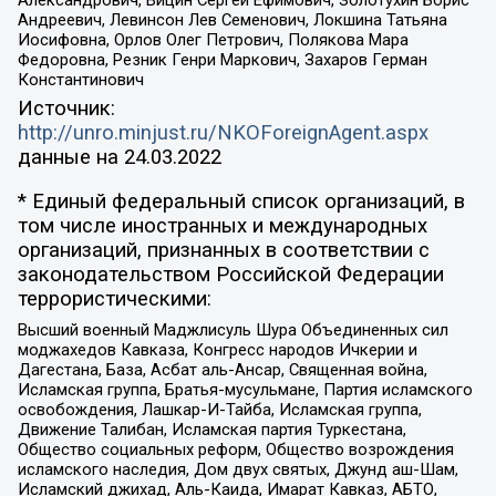
Андреевич, Левинсон Лев Семенович, Локшина Татьяна
Иосифовна, Орлов Олег Петрович, Полякова Мара
Федоровна, Резник Генри Маркович, Захаров Герман
Константинович
Источник:
http://unro.minjust.ru/NKOForeignAgent.aspx
данные на
24.03.2022
* Единый федеральный список организаций, в
том числе иностранных и международных
организаций, признанных в соответствии с
законодательством Российской Федерации
террористическими:
Высший военный Маджлисуль Шура Объединенных сил
моджахедов Кавказа, Конгресс народов Ичкерии и
Дагестана, База, Асбат аль-Ансар, Священная война,
Исламская группа, Братья-мусульмане, Партия исламского
освобождения, Лашкар-И-Тайба, Исламская группа,
Движение Талибан, Исламская партия Туркестана,
Общество социальных реформ, Общество возрождения
исламского наследия, Дом двух святых, Джунд аш-Шам,
Исламский джихад, Аль-Каида, Имарат Кавказ, АБТО,