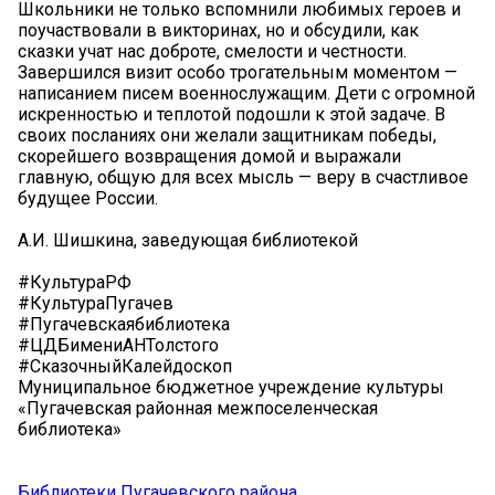
Школьники не только вспомнили любимых героев и
поучаствовали в викторинах, но и обсудили, как
сказки учат нас доброте, смелости и честности.
Завершился визит особо трогательным моментом —
написанием писем военнослужащим. Дети с огромной
искренностью и теплотой подошли к этой задаче. В
своих посланиях они желали защитникам победы,
скорейшего возвращения домой и выражали
главную, общую для всех мысль — веру в счастливое
будущее России.
А.И. Шишкина, заведующая библиотекой
#КультураРФ
#КультураПугачев
#Пугачевскаябиблиотека
#ЦДБимениАНТолстого
#СказочныйКалейдоскоп
Муниципальное бюджетное учреждение культуры
«Пугачевская районная межпоселенческая
библиотека»
Библиотеки Пугачевского района