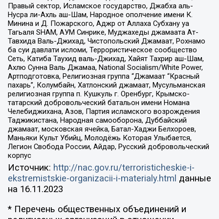
Правый сектор, Исламское государство, Джабха аль-
Нусра ли-Ахль аш-Шам, Народное ополчение имени К.
Минина и Д. Пожарского, Аджр от Аллаха Субхану уа
Тагьаля SHAM, АУМ Синрике, Муджахеды джамаата Ат-
Тавхида Валь-Джихад, Чистопольский Джамаат, Рохнамо
ба суи давлати исломи, Террористическое сообщество
Сеть, Катиба Таухид валь-Джихад, Хайят Тахрир аш-Шам,
Ахлю Сунна Валь Джамаа, National Socialism/White Power,
Артподготовка, Религиозная группа “Джамаат “Красный
пахарь”, Колумбайн, Хатлонский джамаат, Мусульманская
религиозная группа п. Кушкуль г. Оренбург, Крымско-
татарский добровольческий батальон имени Номана
Челебиджихана, Азов, Партия исламского возрождения
Таджикистана, Народная самооборона, Дуббайский
джамаат, московская ячейка, Батал-Хаджи Белхороев,
Маньяки Культ Убийц, Молодёжь Которая Улыбается,
Легион Свобода России, Айдар, Русский добровольческий
корпус
Источник:
http://nac.gov.ru/terroristicheskie-i-
ekstremistskie-organizacii-i-materialy.html
данные
на
16.11.2023
* Перечень общественных объединений и