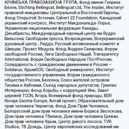
КРИМСЬКА ПРАВОЗАХИСНА ГРУПА, Фонд имени Генриха
Бёлля, Stichting Bellingcat, Bellingcat Ltd, The Insider, Институт
правовой инициативы Центральной и Восточной Европы,
Фонд Открытой Эстонии, Calvert 22 Foundation, Канадский
украинский конгресс, Институт Макдональда-Лорье,
Украинская национальная федерация Канады,
Декабристы, Международный научный центр им Вудро
Вильсона, Свободная пресса, Возрождение, Всеукраинский
духовный центр , Риддл, Русский антивоенный комитет в
Швеции, Проект Медуза, Фонд Андрея Сахарова, Форум
свободной России, Лига Свободных Наций, Transparеncy
International, Форум Свободных Народов ПостРоссии,
Солидарность с гражданским движением в России –
Solidarus, КрымSOS, Свободный университет, Институт
государственного управления, Форум гражданского
общества Россия, Беллона, Союз жителей островов
Тисима и Хабомаи, Съезд народных депутатов, Гринпис
Интернешнл, Фонд борьбы с коррупцией Инк, Завет
церквей TCCN, Агора, Всемирный фонд природы, BDR
Novaja Gazeta-Europe, Алтай проект, Образовательный дом
прав человека Чернигов, Фонд Дом Прав Человека,
Белорусский дом прав человека имени Бориса Звозскова,
Дом прав человека Тбилиси, Дом прав человека Ереван,
Дом прав человека Крым, Центр дикого лосося, TVR
Studios, ТВ Дождь, Центр европейских исследований им