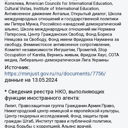
Копелева, American Councils for International Education,
Cultural Vistas, Institute of International Education,
Антивоенное движение Антальи, Открытый диалог, Школа
международных отношений и государственной политики
им Питера Мунка, Российско-канадский демократический
альянс, Школа международных отношений им Нормана
Патерсона, Центр Гражданских Свобод, Фонд Бориса
Немцова за Свободу, Фонд имени Фридриха Науманна за
свободу, Феминистское антивоенное сопротивление,
Комитет независимости Ингушетии, Прометей, Stop
Occupation of Karelia, Вернись живым, Фридом Хаус, СОТА
медиа, Либерально-демократическая Лига Украины
Источник:
https://minjust.gov.ru/ru/documents/7756/
данные на
13.05.2024
* Сведения реестра НКО, выполняющих
функции иностранного агента:
Лилит, Правозащитная группа Гражданин.Армия.Право,
Нижегородский центр немецкой и европейской культуры,
Центр гендерных исследований, Фонд защиты прав
граждан Штаб, Институт права и публичной политики,
Фонд борьбы с коррупцией, Альянс врачей,