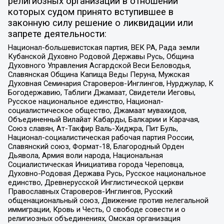
религиозных организаций в отношении
которых судом принято вступившее в
законную силу решение о ликвидации или
запрете деятельности:
Национал-большевистская партия, ВЕК РА, Рада земли
Кубанской Духовно Родовой Державы Русь, Община
Духовного Управления Асгардской Веси Беловодья,
Славянская Община Капища Веды Перуна, Мужская
Духовная Семинария Староверов-Инглингов, Нурджулар, К
Богодержавию, Таблиги Джамаат, Свидетели Иеговы,
Русское национальное единство, Национал-
социалистическое общество, Джамаат мувахидов,
Объединенный Вилайат Кабарды, Балкарии и Карачая,
Союз славян, Ат-Такфир Валь-Хиджра, Пит Буль,
Национал-социалистическая рабочая партия России,
Славянский союз, Формат-18, Благородный Орден
Дьявола, Армия воли народа, Национальная
Социалистическая Инициатива города Череповца,
Духовно-Родовая Держава Русь, Русское национальное
единство, Древнерусской Инглистической церкви
Православных Староверов-Инглингов, Русский
общенациональный союз, Движение против нелегальной
иммиграции, Кровь и Честь, О свободе совести и о
религиозных объединениях, Омская организация