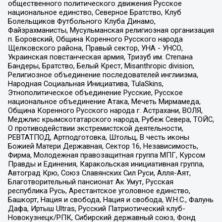
общественного политического движения Русское
национальное единство, Северное Братство, Клуб
Болельщиков Футбольного Клуба Динамо,
Файзрахманисты, Мусульманская религиозная организация
п. Боровский, Община Коренного Русского народа
Щелковского района, Правый сектор, УНА - УНСО,
Украинская повстанческая армия, Тризуб им. Степана
Бандеры, Братство, Белый Крест, Misanthropic division,
Религиозное объединение последователей инглиизма,
Народная Социальная Инициатива, TulaSkins,
Этнополитическое объединение Русские, Русское
национальное объединение Атака, Мечеть Мирмамеда,
Община Коренного Русского народа г. Астрахани, ВОЛЯ,
Меджлис крымскотатарского народа, Рубеж Севера, ТОЙС,
О противодействии экстремистской деятельности,
РЕВТАТПОД, Артподготовка, Штольц, В честь иконы
Божией Матери Державная, Сектор 16, Независимость,
Фирма, Молодежная правозащитная группа МПГ, Курсом
Правды и Единения, Каракольская инициативная группа,
Автоград Крю, Союз Славянских Сил Руси, Алля-Аят,
Благотворительный пансионат Ак Умут, Русская
республика Русь, Арестантское уголовное единство,
Башкорт, Нация и свобода, Нация и свобода, W.H.С., Фалунь
Дафа, Иртыш Ultras, Русский Патриотический клуб-
Новокузнецк/РПК, Сибирский державный союз, Фонд