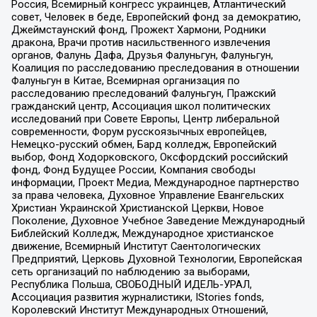
Россия, Всемирный конгресс украинцев, Атлантический
совет, Человек в беде, Европейский фонд за демократию,
Джеймстаунский фонд, Прожект Хармони, Родники
дракона, Врачи против насильственного извлечения
органов, Фалунь Дафа, Друзья Фалуньгун, Фалуньгун,
Коалиция по расследованию преследования в отношении
Фалуньгун в Китае, Всемирная организация по
расследованию преследований Фалуньгун, Пражский
гражданский центр, Ассоциация школ политических
исследований при Совете Европы, Центр либеральной
современности, Форум русскоязычных европейцев,
Немецко-русский обмен, Бард колледж, Европейский
выбор, Фонд Ходорковского, Оксфордский российский
фонд, Фонд Будущее России, Компания свободы
информации, Проект Медиа, Международное партнерство
за права человека, Духовное Управление Евангельских
Христиан Украинской Христианской Церкви, Новое
Поколение, Духовное Учебное Заведение Международный
Библейский Колледж, Международное христианское
движение, Всемирный Институт Саентологических
Предприятий, Церковь Духовной Технологии, Европейская
сеть организаций по наблюдению за выборами,
Республика Польша, СВОБОДНЫЙ ИДЕЛЬ-УРАЛ,
Ассоциация развития журналистики, IStories fonds,
Королевский Институт Международных Отношений,