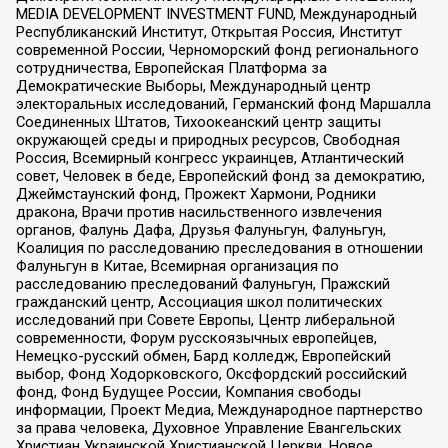
MEDIA DEVELOPMENT INVESTMENT FUND, Международный
Республиканский Институт, Открытая Россия, Институт
современной России, Черноморский фонд регионального
сотрудничества, Европейская Платформа за
Демократические Выборы, Международный центр
электоральных исследований, Германский фонд Маршалла
Соединенных Штатов, Тихоокеанский центр защиты
окружающей среды и природных ресурсов, Свободная
Россия, Всемирный конгресс украинцев, Атлантический
совет, Человек в беде, Европейский фонд за демократию,
Джеймстаунский фонд, Прожект Хармони, Родники
дракона, Врачи против насильственного извлечения
органов, Фалунь Дафа, Друзья Фалуньгун, Фалуньгун,
Коалиция по расследованию преследования в отношении
Фалуньгун в Китае, Всемирная организация по
расследованию преследований Фалуньгун, Пражский
гражданский центр, Ассоциация школ политических
исследований при Совете Европы, Центр либеральной
современности, Форум русскоязычных европейцев,
Немецко-русский обмен, Бард колледж, Европейский
выбор, Фонд Ходорковского, Оксфордский российский
фонд, Фонд Будущее России, Компания свободы
информации, Проект Медиа, Международное партнерство
за права человека, Духовное Управление Евангельских
Христиан Украинской Христианской Церкви, Новое