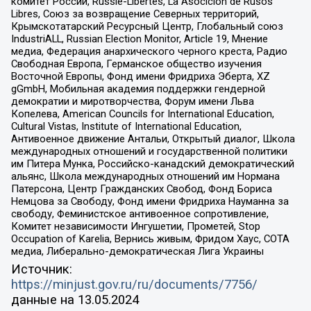
комитет России, Russie-Libertes, La Asocicion de Rusos
Libres, Союз за возвращение Северных территорий,
Крымскотатарский Ресурсный Центр, Глобальный союз
IndustriALL, Russian Election Monitor, Article 19, Мнение
медиа, Федерация анархического черного креста, Радио
Свободная Европа, Германское общество изучения
Восточной Европы, Фонд имени Фридриха Эберта, XZ
gGmbH, Мобильная академия поддержки гендерной
демократии и миротворчества, Форум имени Льва
Копелева, American Councils for International Education,
Cultural Vistas, Institute of International Education,
Антивоенное движение Антальи, Открытый диалог, Школа
международных отношений и государственной политики
им Питера Мунка, Российско-канадский демократический
альянс, Школа международных отношений им Нормана
Патерсона, Центр Гражданских Свобод, Фонд Бориса
Немцова за Свободу, Фонд имени Фридриха Науманна за
свободу, Феминистское антивоенное сопротивление,
Комитет независимости Ингушетии, Прометей, Stop
Occupation of Karelia, Вернись живым, Фридом Хаус, СОТА
медиа, Либерально-демократическая Лига Украины
Источник:
https://minjust.gov.ru/ru/documents/7756/
данные на
13.05.2024