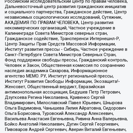
Российский исследовательский центр по правам человека,
Дальневосточный центр развития гражданских инициатив
и социального партнерства, Гражданское действие, Центр
независимых социологических исследований, Сутяжник,
АКАДЕМИЯ ПО ПРАВАМ ЧЕЛОВЕКА, Центр развития
некоммерческих организаций, Частное учреждение в
Калининграде Совета Министров северных стран,
Гражданское содействие, Трансперенси Интернешнл-Р,
Центр Защиты Прав Средств Массовой Информации,
Институт развития прессы - Сибирь, Частное учреждение в
Санкт-Петербурге Совета Министров Северных Стран,
Фонд поддержки свободы прессы, Гражданский контроль,
Человек и Закон, Общественная комиссия по сохранению
наследия академика Сахарова, Информационное
агентство МЕМО. РУ, Институт региональной прессы,
Институт Развития Свободы Информации, Экозащита!-
Женсовет, Общественный вердикт, Евразийская
антимонопольная ассоциация, Бедушев Петр Петрович,
Дзугкоева Регина Николаевна, Кривенко Сергей
Владимирович, Милославский Павел Юрьевич, Шнырова
Ольга Вадимовна, Чанышева Лилия Айратовна, Сидорович
Ольга Борисовна, Туровский Александр Алексеевич,
Васильева Анастасия Евгеньевна, Ривина Анна Валерьевна,
Бойко Анатолий Николаевич, Дугин Сергей Георгиевич,
Пивоваров Андрей Сергеевич, Аверин Виталий Евгеньевич,