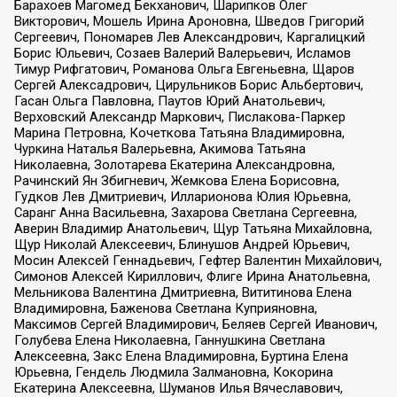
Барахоев Магомед Бекханович, Шарипков Олег
Викторович, Мошель Ирина Ароновна, Шведов Григорий
Сергеевич, Пономарев Лев Александрович, Каргалицкий
Борис Юльевич, Созаев Валерий Валерьевич, Исламов
Тимур Рифгатович, Романова Ольга Евгеньевна, Щаров
Сергей Алексадрович, Цирульников Борис Альбертович,
Гасан Ольга Павловна, Паутов Юрий Анатольевич,
Верховский Александр Маркович, Пислакова-Паркер
Марина Петровна, Кочеткова Татьяна Владимировна,
Чуркина Наталья Валерьевна, Акимова Татьяна
Николаевна, Золотарева Екатерина Александровна,
Рачинский Ян Збигневич, Жемкова Елена Борисовна,
Гудков Лев Дмитриевич, Илларионова Юлия Юрьевна,
Саранг Анна Васильевна, Захарова Светлана Сергеевна,
Аверин Владимир Анатольевич, Щур Татьяна Михайловна,
Щур Николай Алексеевич, Блинушов Андрей Юрьевич,
Мосин Алексей Геннадьевич, Гефтер Валентин Михайлович,
Симонов Алексей Кириллович, Флиге Ирина Анатольевна,
Мельникова Валентина Дмитриевна, Вититинова Елена
Владимировна, Баженова Светлана Куприяновна,
Максимов Сергей Владимирович, Беляев Сергей Иванович,
Голубева Елена Николаевна, Ганнушкина Светлана
Алексеевна, Закс Елена Владимировна, Буртина Елена
Юрьевна, Гендель Людмила Залмановна, Кокорина
Екатерина Алексеевна, Шуманов Илья Вячеславович,