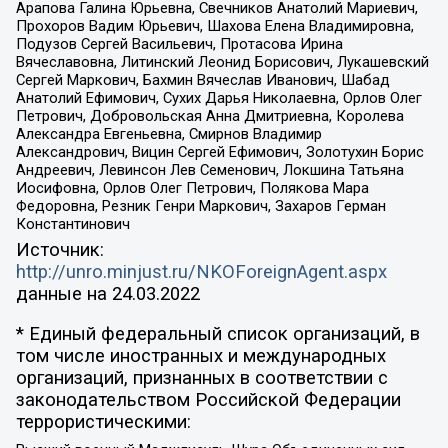
Арапова Галина Юрьевна, Свечников Анатолий Мариевич,
Прохоров Вадим Юрьевич, Шахова Елена Владимировна,
Подузов Сергей Васильевич, Протасова Ирина
Вячеславовна, Литинский Леонид Борисович, Лукашевский
Сергей Маркович, Бахмин Вячеслав Иванович, Шабад
Анатолий Ефимович, Сухих Дарья Николаевна, Орлов Олег
Петрович, Добровольская Анна Дмитриевна, Королева
Александра Евгеньевна, Смирнов Владимир
Александрович, Вицин Сергей Ефимович, Золотухин Борис
Андреевич, Левинсон Лев Семенович, Локшина Татьяна
Иосифовна, Орлов Олег Петрович, Полякова Мара
Федоровна, Резник Генри Маркович, Захаров Герман
Константинович
Источник:
http://unro.minjust.ru/NKOForeignAgent.aspx
данные на
24.03.2022
* Единый федеральный список организаций, в
том числе иностранных и международных
организаций, признанных в соответствии с
законодательством Российской Федерации
террористическими: