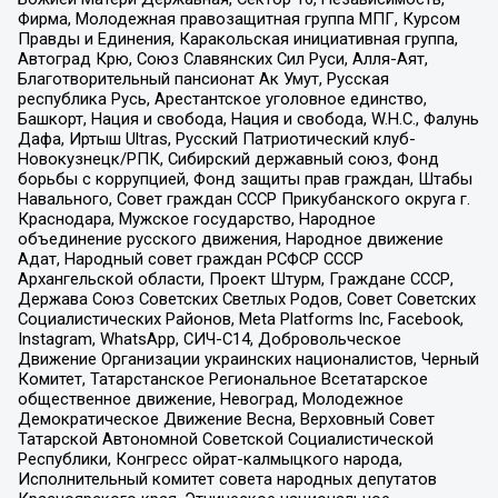
Фирма, Молодежная правозащитная группа МПГ, Курсом
Правды и Единения, Каракольская инициативная группа,
Автоград Крю, Союз Славянских Сил Руси, Алля-Аят,
Благотворительный пансионат Ак Умут, Русская
республика Русь, Арестантское уголовное единство,
Башкорт, Нация и свобода, Нация и свобода, W.H.С., Фалунь
Дафа, Иртыш Ultras, Русский Патриотический клуб-
Новокузнецк/РПК, Сибирский державный союз, Фонд
борьбы с коррупцией, Фонд защиты прав граждан, Штабы
Навального, Совет граждан СССР Прикубанского округа г.
Краснодара, Мужское государство, Народное
объединение русского движения, Народное движение
Адат, Народный совет граждан РСФСР СССР
Архангельской области, Проект Штурм, Граждане СССР,
Держава Союз Советских Светлых Родов, Совет Советских
Социалистических Районов, Meta Platforms Inc, Facebook,
Instagram, WhatsApp, СИЧ-С14, Добровольческое
Движение Организации украинских националистов, Черный
Комитет, Татарстанское Региональное Всетатарское
общественное движение, Невоград, Молодежное
Демократическое Движение Весна, Верховный Совет
Татарской Автономной Советской Социалистической
Республики, Конгресс ойрат-калмыцкого народа,
Исполнительный комитет совета народных депутатов