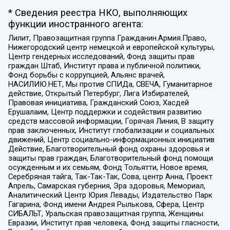
* Сведения реестра НКО, выполняющих
функции иностранного агента:
Лилит, Правозащитная группа Гражданин.Армия.Право,
Нижегородский центр немецкой и европейской культуры,
Центр гендерных исследований, Фонд защиты прав
граждан Штаб, Институт права и публичной политики,
Фонд борьбы с коррупцией, Альянс врачей,
НАСИЛИЮ.НЕТ, Мы против СПИДа, СВЕЧА, Гуманитарное
действие, Открытый Петербург, Лига Избирателей,
Правовая инициатива, Гражданский Союз, Хасдей
Ерушалаим, Центр поддержки и содействия развитию
средств массовой информации, Горячая Линия, В защиту
прав заключенных, Институт глобализации и социальных
движений, Центр социально-информационных инициатив
Действие, Благотворительный фонд охраны здоровья и
защиты прав граждан, Благотворительный фонд помощи
осужденным и их семьям, Фонд Тольятти, Новое время,
Серебряная тайга, Так-Так-Так, Сова, центр Анна, Проект
Апрель, Самарская губерния, Эра здоровья, Мемориал,
Аналитический Центр Юрия Левады, Издательство Парк
Гагарина, Фонд имени Андрея Рылькова, Сфера, Центр
СИБАЛЬТ, Уральская правозащитная группа, Женщины
Евразии, Институт прав человека, Фонд защиты гласности,