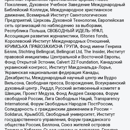
Поколение, Духовное Учебное Заведение Международный
Библейский Колледж, Международное христианское
движение, Всемирный Институт Саентологических
Предприятий, Церковь Духовной Технологии, Европейская
сеть организаций по наблюдению за выборами,
Республика Польша, СВОБОДНЫЙ ИДЕЛЬ-УРАЛ,
Ассоциация развития журналистики, IStories fonds,
Королевский Институт Международных Отношений,
КРИМСЬКА ПРАВОЗАХИСНА ГРУПА, Фонд имени Генриха
Бёлля, Stichting Bellingcat, Bellingcat Ltd, The Insider, Институт
правовой инициативы Центральной и Восточной Европы,
Фонд Открытой Эстонии, Calvert 22 Foundation, Канадский
украинский конгресс, Институт Макдональда-Лорье,
Украинская национальная федерация Канады,
Декабристы, Международный научный центр им Вудро
Вильсона, Свободная пресса, Возрождение, Всеукраинский
духовный центр , Риддл, Русский антивоенный комитет в
Швеции, Проект Медуза, Фонд Андрея Сахарова, Форум
свободной России, Лига Свободных Наций, Transparеncy
International, Форум Свободных Народов ПостРоссии,
Солидарность с гражданским движением в России –
Solidarus, КрымSOS, Свободный университет, Институт
государственного управления, Форум гражданского
общества Россия, Беллона, Союз жителей островов