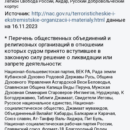
Легион Свобода России, Айдар, Русский добровольческий
корпус
Источник:
http://nac.gov.ru/terroristicheskie-i-
ekstremistskie-organizacii-i-materialy.html
данные
на
16.11.2023
* Перечень общественных объединений и
религиозных организаций в отношении
которых судом принято вступившее в
законную силу решение о ликвидации или
запрете деятельности:
Национал-большевистская партия, ВЕК РА, Рада земли
Кубанской Духовно Родовой Державы Русь, Община
Духовного Управления Асгардской Веси Беловодья,
Славянская Община Капища Веды Перуна, Мужская
Духовная Семинария Староверов-Инглингов, Нурджулар, К
Богодержавию, Таблиги Джамаат, Свидетели Иеговы,
Русское национальное единство, Национал-
социалистическое общество, Джамаат мувахидов,
Объединенный Вилайат Кабарды, Балкарии и Карачая,
Союз славян, Ат-Такфир Валь-Хиджра, Пит Буль,
Национал-социалистическая рабочая партия России,
Славянский союз, Формат-18, Благородный Орден