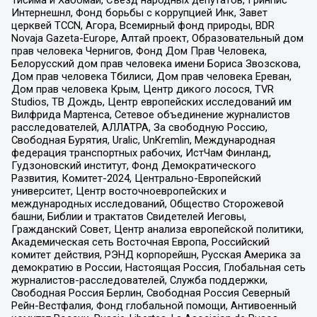
Тисима и Хабомаи, Съезд народных депутатов, Гринпис
Интернешнл, Фонд борьбы с коррупцией Инк, Завет
церквей TCCN, Агора, Всемирный фонд природы, BDR
Novaja Gazeta-Europe, Алтай проект, Образовательный дом
прав человека Чернигов, Фонд Дом Прав Человека,
Белорусский дом прав человека имени Бориса Звозскова,
Дом прав человека Тбилиси, Дом прав человека Ереван,
Дом прав человека Крым, Центр дикого лосося, TVR
Studios, ТВ Дождь, Центр европейских исследований им
Вилфрида Мартенса, Сетевое объединение журналистов
расследователей, АЛЛАТРА, За свободную Россию,
Свободная Бурятия, Uralic, UnKremlin, Международная
федерация транспортных рабочих, ИстЧам Финланд,
Гудзоновский институт, Фонд Демократического
Развития, Комитет-2024, Центрально-Европейский
университет, Центр восточноевропейских и
международных исследований, Общество Сторожевой
башни, Библии и трактатов Свидетелей Иеговы,
Гражданский Совет, Центр анализа европейской политики,
Академическая сеть Восточная Европа, Российский
комитет действия, РЭНД корпорейшн, Русская Америка за
демократию в России, Настоящая Россия, Глобальная сеть
журналистов-расследователей, Служба поддержки,
Свободная Россия Берлин, Свободная Россия Северный
Рейн-Вестфалия, Фонд глобальной помощи, Антивоенный