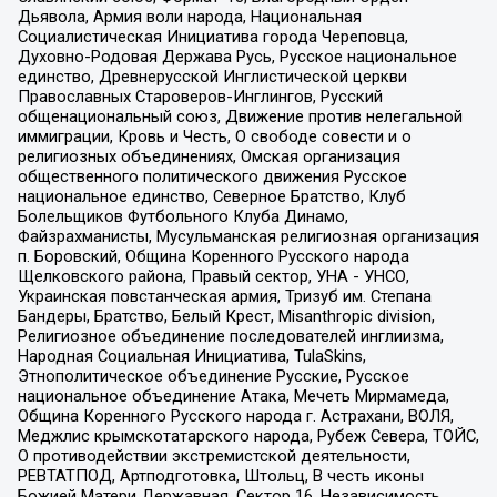
Дьявола, Армия воли народа, Национальная
Социалистическая Инициатива города Череповца,
Духовно-Родовая Держава Русь, Русское национальное
единство, Древнерусской Инглистической церкви
Православных Староверов-Инглингов, Русский
общенациональный союз, Движение против нелегальной
иммиграции, Кровь и Честь, О свободе совести и о
религиозных объединениях, Омская организация
общественного политического движения Русское
национальное единство, Северное Братство, Клуб
Болельщиков Футбольного Клуба Динамо,
Файзрахманисты, Мусульманская религиозная организация
п. Боровский, Община Коренного Русского народа
Щелковского района, Правый сектор, УНА - УНСО,
Украинская повстанческая армия, Тризуб им. Степана
Бандеры, Братство, Белый Крест, Misanthropic division,
Религиозное объединение последователей инглиизма,
Народная Социальная Инициатива, TulaSkins,
Этнополитическое объединение Русские, Русское
национальное объединение Атака, Мечеть Мирмамеда,
Община Коренного Русского народа г. Астрахани, ВОЛЯ,
Меджлис крымскотатарского народа, Рубеж Севера, ТОЙС,
О противодействии экстремистской деятельности,
РЕВТАТПОД, Артподготовка, Штольц, В честь иконы
Божией Матери Державная, Сектор 16, Независимость,