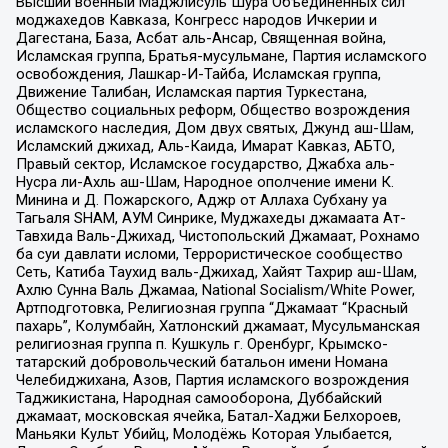
Высший военный Маджлисуль Шура Объединенных сил
моджахедов Кавказа, Конгресс народов Ичкерии и
Дагестана, База, Асбат аль-Ансар, Священная война,
Исламская группа, Братья-мусульмане, Партия исламского
освобождения, Лашкар-И-Тайба, Исламская группа,
Движение Талибан, Исламская партия Туркестана,
Общество социальных реформ, Общество возрождения
исламского наследия, Дом двух святых, Джунд аш-Шам,
Исламский джихад, Аль-Каида, Имарат Кавказ, АБТО,
Правый сектор, Исламское государство, Джабха аль-
Нусра ли-Ахль аш-Шам, Народное ополчение имени К.
Минина и Д. Пожарского, Аджр от Аллаха Субхану уа
Тагьаля SHAM, АУМ Синрике, Муджахеды джамаата Ат-
Тавхида Валь-Джихад, Чистопольский Джамаат, Рохнамо
ба суи давлати исломи, Террористическое сообщество
Сеть, Катиба Таухид валь-Джихад, Хайят Тахрир аш-Шам,
Ахлю Сунна Валь Джамаа, National Socialism/White Power,
Артподготовка, Религиозная группа “Джамаат “Красный
пахарь”, Колумбайн, Хатлонский джамаат, Мусульманская
религиозная группа п. Кушкуль г. Оренбург, Крымско-
татарский добровольческий батальон имени Номана
Челебиджихана, Азов, Партия исламского возрождения
Таджикистана, Народная самооборона, Дуббайский
джамаат, московская ячейка, Батал-Хаджи Белхороев,
Маньяки Культ Убийц, Молодёжь Которая Улыбается,